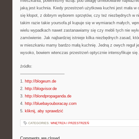
mieszkania, powinniśmy wziąć pod uwagę umeblowanie najważnie
jaką jest kuchnia. Kiedy przestrzeń użytkowa kuchni jest mała 
się kłopot, z dobrym wyborem sprzętów, czy też niezbędnych w ni
takim razie takie yoursofa.pl kupuje się w wymiarach małych, wp
wielu wypadkach nawet zastanawiamy się czy mebli tych nie wyk
zamówienie. Jak najbardziej istnieje kilka niezbędnych zasad, któ
w mieszkaniu mamy bardzo małą kuchnię. Jedną z owych reguł je
wysoko, bowiem wtenczas przestrzeń optycznie intensyfikuje się.
źródło:
———————————
1.
http://blogeum.de
2.
http://blogvisor.de
3.
http://blondpropaganda.de
4.
http://bluebayouboracay.com
5.
kliknij, aby sprawdzić
CATEGORIES:
WNĘTRZA I PRZESTRZEŃ
Comments are closed.