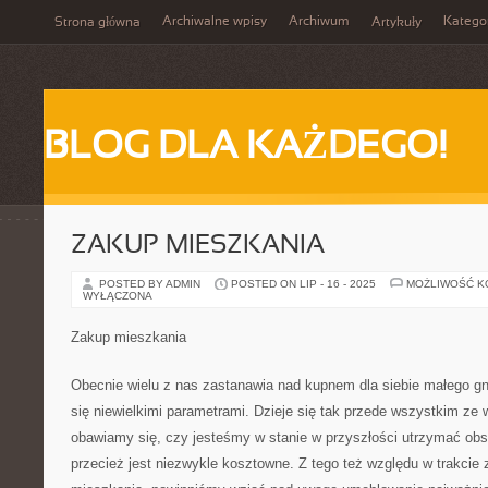
Archiwalne wpisy
Archiwum
Katego
Strona główna
Artykuły
BLOG DLA KAŻDEGO!
ZAKUP MIESZKANIA
POSTED BY ADMIN
POSTED ON LIP - 16 - 2025
MOŻLIWOŚĆ 
WYŁĄCZONA
Zakup mieszkania
Obecnie wielu z nas zastanawia nad kupnem dla siebie małego gn
się niewielkimi parametrami. Dzieje się tak przede wszystkim ze
obawiamy się, czy jesteśmy w stanie w przyszłości utrzymać obs
przecież jest niezwykle kosztowne. Z tego też względu w trakcie