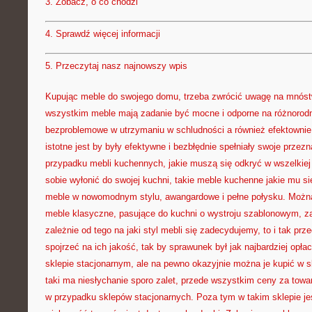
3.
Zobacz, o co chodzi
4.
Sprawdź więcej informacji
5.
Przeczytaj nasz najnowszy wpis
Kupując meble do swojego domu, trzeba zwrócić uwagę na mnóst
wszystkim meble mają zadanie być mocne i odporne na różnorodn
bezproblemowe w utrzymaniu w schludności a również efektownie
istotne jest by były efektywne i bezbłędnie spełniały swoje przez
przypadku mebli kuchennych, jakie muszą się odkryć w wszelkiej
sobie wyłonić do swojej kuchni, takie meble kuchenne jakie mu si
meble w nowomodnym stylu, awangardowe i pełne połysku. Możn
meble klasyczne, pasujące do kuchni o wystroju szablonowym, z
zależnie od tego na jaki styl mebli się zadecydujemy, to i tak pr
spojrzeć na ich jakość, tak by sprawunek był jak najbardziej opł
sklepie stacjonarnym, ale na pewno okazyjnie można je kupić w s
taki ma niesłychanie sporo zalet, przede wszystkim ceny za towa
w przypadku sklepów stacjonarnych. Poza tym w takim sklepie jes