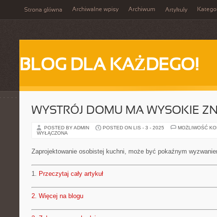
Archiwalne wpisy
Archiwum
Katego
Strona główna
Artykuły
BLOG DLA KAŻDEGO!
WYSTRÓJ DOMU MA WYSOKIE ZN
POSTED BY ADMIN
POSTED ON LIS - 3 - 2025
MOŻLIWOŚĆ K
WYŁĄCZONA
Zaprojektowanie osobistej kuchni, może być pokaźnym wyzwani
1.
Przeczytaj cały artykuł
2.
Więcej na blogu