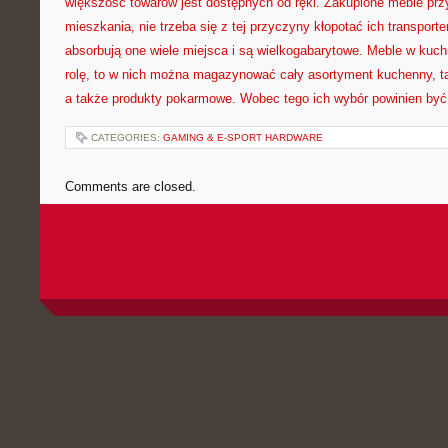
większość towarów jest dostępnych od ręki. Zakupione meble prz
mieszkania, nie trzeba się z tej przyczyny kłopotać ich transport
absorbują one wiele miejsca i są wielkogabarytowe. Meble w kuch
rolę, to w nich można magazynować cały asortyment kuchenny, tal
a także produkty pokarmowe. Wobec tego ich wybór powinien być 
CATEGORIES:
GAMING & E-SPORT HARDWARE
Comments are closed.