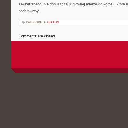
zewnętrznego, nie dopuszcza w głównej mierze do korozji, która 
podstawowy.
CATEGORIES:
THAIFUN
Comments are closed.