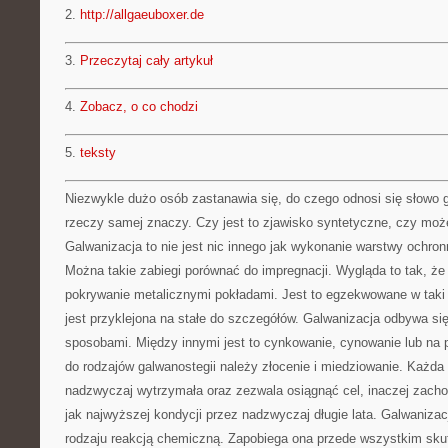
2.
http://allgaeuboxer.de
3.
Przeczytaj cały artykuł
4.
Zobacz, o co chodzi
5.
teksty
Niezwykle dużo osób zastanawia się, do czego odnosi się słowo g
rzeczy samej znaczy. Czy jest to zjawisko syntetyczne, czy może
Galwanizacja to nie jest nic innego jak wykonanie warstwy ochron
Można takie zabiegi porównać do impregnacji. Wygląda to tak, ż
pokrywanie metalicznymi pokładami. Jest to egzekwowane w taki
jest przyklejona na stałe do szczegółów. Galwanizacja odbywa si
sposobami. Między innymi jest to cynkowanie, cynowanie lub na 
do rodzajów galwanostegii należy złocenie i miedziowanie. Każda 
nadzwyczaj wytrzymała oraz zezwala osiągnąć cel, inaczej zac
jak najwyższej kondycji przez nadzwyczaj długie lata. Galwaniza
rodzaju reakcją chemiczną. Zapobiega ona przede wszystkim sku