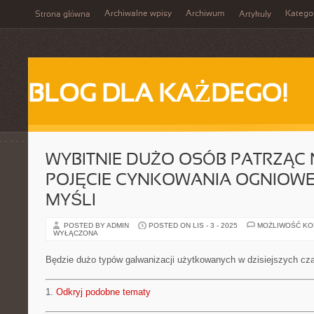
Archiwalne wpisy
Archiwum
Katego
Strona główna
Artykuły
BLOG DLA KAŻDEGO!
WYBITNIE DUŻO OSÓB PATRZĄC
POJĘCIE CYNKOWANIA OGNIOW
MYŚLI
POSTED BY ADMIN
POSTED ON LIS - 3 - 2025
MOŻLIWOŚĆ K
WYŁĄCZONA
Będzie dużo typów galwanizacji użytkowanych w dzisiejszych cz
1.
Odkryj podobne tematy