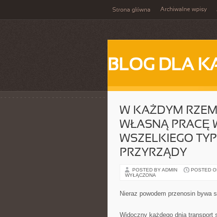
Archiwalne wpisy
Strona główna
BLOG DLA K
W KAŻDYM RZEM
WŁASNĄ PRACĘ 
WSZELKIEGO TYP
PRZYRZĄDY
POSTED BY ADMIN
POSTED ON 
WYŁĄCZONA
Nieraz powodem przenosin bywa s
Widoczny każdego dnia transport 