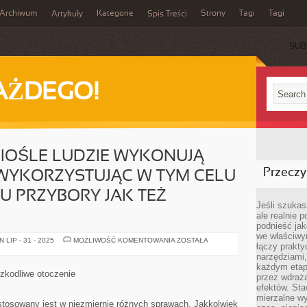
Archiwum
Kategorie
Strony
Tagi
Tagi
Artykuły
Spis Treści
SUB
AŻDEGO!
IOŚLE LUDZIE WYKONUJĄ
Przeczyt
WYKORZYSTUJĄC W TYM CELU
U PRZYBORY JAK TEŻ
Jeśli szukasz
ale realnie
podnieść jak
we właściwy
W
LIP - 31 - 2025
MOŻLIWOŚĆ KOMENTOWANIA
ZOSTAŁA
łączy prakt
KAŻDYM
RZEMIOŚLE
narzędziami
LUDZIE
każdym etapi
WYKONUJĄ
zkodliwe otoczenie
przez wdraża
WŁASNĄ
PRACĘ
efektów. Sta
WYKORZYSTUJĄC
mierzalne wy
W
stosowany jest w niezmiernie różnych sprawach. Jakkolwiek