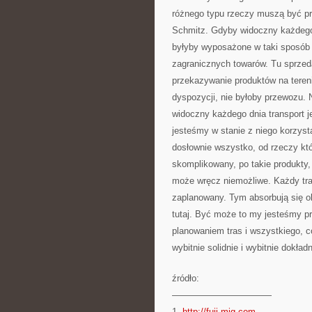
różnego typu rzeczy muszą być p
Schmitz. Gdyby widoczny każdego d
byłyby wyposażone w taki sposób 
zagranicznych towarów. Tu sprzed
przekazywanie produktów na tereni
dyspozycji, nie byłoby przewozu.
widoczny każdego dnia transport je
jesteśmy w stanie z niego korzys
dosłownie wszystko, od rzeczy któ
skomplikowany, po takie produkty,
może wręcz niemożliwe. Każdy tra
zaplanowany. Tym absorbują się ok
tutaj. Być może to my jesteśmy p
planowaniem tras i wszystkiego, c
wybitnie solidnie i wybitnie dokładn
źródło:
———————————
1.
http://fuji-mig.com