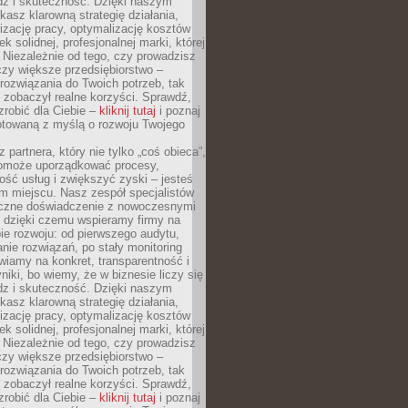
dz i skuteczność. Dzięki naszym
asz klarowną strategię działania,
izację pracy, optymalizację kosztów
k solidnej, profesjonalnej marki, której
ą. Niezależnie od tego, czy prowadzisz
czy większe przedsiębiorstwo –
ozwiązania do Twoich potrzeb, tak
 zobaczył realne korzyści. Sprawdź,
robić dla Ciebie –
kliknij tutaj
i poznaj
otowaną z myślą o rozwoju Twojego
 partnera, który nie tylko „coś obieca”,
 pomoże uporządkować procesy,
ość usług i zwiększyć zyski – jesteś
m miejscu. Nasz zespół specjalistów
yczne doświadczenie z nowoczesnymi
, dzięki czemu wspieramy firmy na
e rozwoju: od pierwszego audytu,
nie rozwiązań, po stały monitoring
wiamy na konkret, transparentność i
niki, bo wiemy, że w biznesie liczy się
dz i skuteczność. Dzięki naszym
asz klarowną strategię działania,
izację pracy, optymalizację kosztów
k solidnej, profesjonalnej marki, której
ą. Niezależnie od tego, czy prowadzisz
czy większe przedsiębiorstwo –
ozwiązania do Twoich potrzeb, tak
 zobaczył realne korzyści. Sprawdź,
robić dla Ciebie –
kliknij tutaj
i poznaj