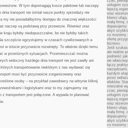
czas, pienią
TYM
CELU
usługom zysk
rzewożone. W tym dopomagają kosze paletowe lub naczepy
WSZELKIEGO
lepszą organ
TYPU
nia transport nie istniał nasze punkty sprzedaży nie
PRZYBORY
oraz wizerune
JAK
klienci ufaj
a my nie posiadalibyśmy dostępu do znacznej większości
TEŻ
małą firmę, 
PRZYRZĄDY
aż naczep są podstawą przy przewozie. Również oraz
dopasujemy r
abyś szybko
e kraju byłoby niedopuszczalne, bo nie byłoby takich
co możemy z
ofertę przyg
 Na szczęście egzystujemy w czasach cywilizowanych a
biznesu.
st w istocie przyzwoicie rozwinięty. To właśnie dzięki temu
Jeśli szukasz
ale realnie
tać w przeróżnych sytuacjach. Przemieszczać można
podnieść jak
rych widoczny każdego dnia transport nie jest zawiły ani
we właściwy
łączy prakt
 których transportowanie niektórym z nas wydawać się
narzędziami
każdym etapi
nsport musi być przyzwoicie zorganizowany oraz
przez wdraża
reślone osoby – na przykład zawodowcy na witrynie kliknij
efektów. Sta
mierzalne wy
rzewoźnikami i logistykami oraz to my zajmujemy się
czas, pienią
o z transportem jest połączone. A wypada to planować
usługom zysk
lepszą organ
ie.
oraz wizerune
klienci ufaj
małą firmę, 
dopasujemy r
abyś szybko
co możemy z