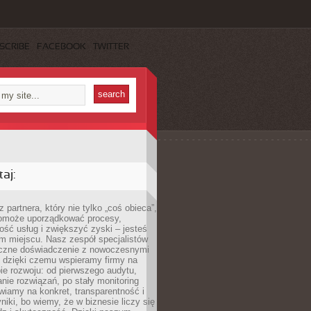
SCRIBE
FACEBOOK
TWITTER
aj:
 partnera, który nie tylko „coś obieca”,
 pomoże uporządkować procesy,
ość usług i zwiększyć zyski – jesteś
m miejscu. Nasz zespół specjalistów
yczne doświadczenie z nowoczesnymi
, dzięki czemu wspieramy firmy na
e rozwoju: od pierwszego audytu,
nie rozwiązań, po stały monitoring
wiamy na konkret, transparentność i
niki, bo wiemy, że w biznesie liczy się