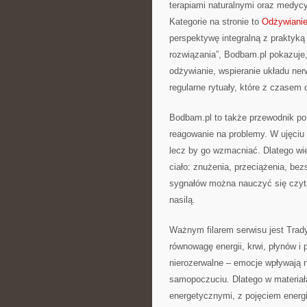
terapiami naturalnymi oraz medyc
Kategorie na stronie to
Odżywiani
perspektywę integralną z praktyk
rozwiązania”, Bodbam.pl pokazuje
odżywianie, wspieranie układu ne
regularne rytuały, które z czasem 
Bodbam.pl to także przewodnik po 
reagowanie na problemy. W ujęciu
lecz by go wzmacniać. Dlatego wi
ciało: znużenia, przeciążenia, bez
sygnałów można nauczyć się czyta
nasilą.
Ważnym filarem serwisu jest Trad
równowagę energii, krwi, płynów i
nierozerwalne – emocje wpływają n
samopoczuciu. Dlatego w materiał
energetycznymi, z pojęciem energi