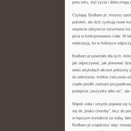
pora roku, styl życia i dieta mogą
Czytając Bodbam.pl, możesz spotk
pokoleń, ale dziś zyskują nowe kon
wsparcie odżywcze rozumiana rozs
picia w funkcjonowaniu ciała. W te
relaksacją, bo w holistyce odpoc
Bodbam.pl powstało dla tych, któ
jak odpoczywać, jak planować dzie
wielu artykułach akcent położony j
do wdrożenia: krótkie ćwiczenia o
ciepłe posiłki zamiast przypadkow
podejście „wszystko albo nic”, ale
Wątek ciała i umysłu pojawia się 
się do „braku choroby”, lecz do po
w lepszym kontakcie ze sobą, łatw
Bodbam.pl znajdziesz więc rozważan