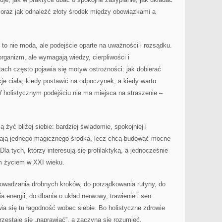
 oraz jak odnaleźć złoty środek między obowiązkami a
o nie moda, ale podejście oparte na uważności i rozsądku.
ganizm, ale wymagają wiedzy, cierpliwości i
tach często pojawia się motyw ostrożności: jak dobierać
je ciała, kiedy postawić na odpoczynek, a kiedy warto
W holistycznym podejściu nie ma miejsca na straszenie –
 żyć bliżej siebie: bardziej świadomie, spokojniej i
zukają jednego magicznego środka, lecz chcą budować mocne
a tych, którzy interesują się profilaktyką, a jednocześnie
m życiem w XXI wieku.
prowadzania drobnych kroków, do porządkowania rutyny, do
 energii, do dbania o układ nerwowy, trawienie i sen.
wia się tu łagodność wobec siebie. Bo holistyczne zdrowie
rzestaje się „naprawiać”, a zaczyna się rozumieć.