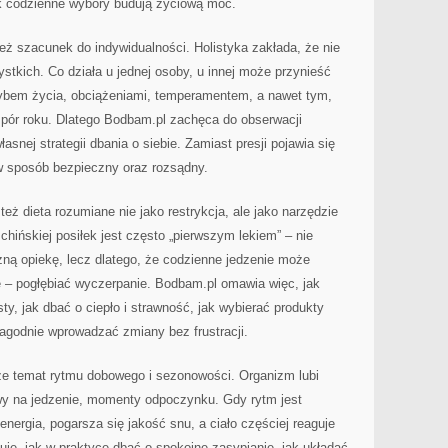
ak codzienne wybory budują życiową moc.
eż szacunek do indywidualności. Holistyka zakłada, że nie
ystkich. Co działa u jednej osoby, u innej może przynieść
trybem życia, obciążeniami, temperamentem, a nawet tym,
 pór roku. Dlatego Bodbam.pl zachęca do obserwacji
snej strategii dbania o siebie. Zamiast presji pojawia się
 w sposób bezpieczny oraz rozsądny.
eż dieta rozumiane nie jako restrykcja, ale jako narzędzie
ińskiej posiłek jest często „pierwszym lekiem” – nie
czną opiekę, lecz dlatego, że codzienne jedzenie może
ie – pogłębiać wyczerpanie. Bodbam.pl omawia więc, jak
y, jak dbać o ciepło i strawność, jak wybierać produkty
łagodnie wprowadzać zmiany bez frustracji.
kże temat rytmu dobowego i sezonowości. Organizm lubi
rwy na jedzenie, momenty odpoczynku. Gdy rytm jest
energia, pogarsza się jakość snu, a ciało częściej reaguje
e, jak w praktyce dbać o spokojne zasypianie, jak układać