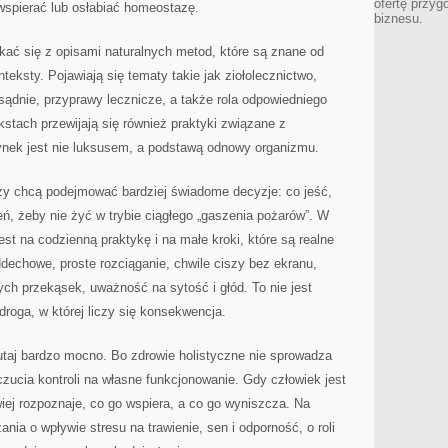
ofertę przyg
 wspierać lub osłabiać homeostazę.
biznesu.
ać się z opisami naturalnych metod, które są znane od
teksty. Pojawiają się tematy takie jak ziołolecznictwo,
ądnie, przyprawy lecznicze, a także rola odpowiedniego
kstach przewijają się również praktyki związane z
zynek jest nie luksusem, a podstawą odnowy organizmu.
rzy chcą podejmować bardziej świadome decyzje: co jeść,
ń, żeby nie żyć w trybie ciągłego „gaszenia pożarów”. W
est na codzienną praktykę i na małe kroki, które są realne
ddechowe, proste rozciąganie, chwile ciszy bez ekranu,
ych przekąsek, uważność na sytość i głód. To nie jest
 droga, w której liczy się konsekwencja.
tutaj bardzo mocno. Bo zdrowie holistyczne nie sprowadza
czucia kontroli na własne funkcjonowanie. Gdy człowiek jest
iej rozpoznaje, co go wspiera, a co go wyniszcza. Na
ia o wpływie stresu na trawienie, sen i odporność, o roli