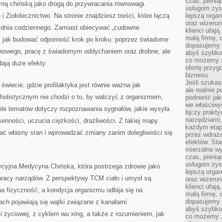
czas, pienią
yną chińską jako drogą do przywracania równowagi.
usługom zysk
e
i Ziołolecznictwo. Na stronie znajdziesz treści, które łączą
lepszą organ
oraz wizerune
ą dnia codziennego. Zamiast obiecywać „cudowne
klienci ufaj
małą firmę, 
, jak budować odporność krok po kroku: poprzez świadome
dopasujemy r
rwowego, pracę z świadomym oddychaniem oraz drobne, ale
abyś szybko
co możemy z
dają duże efekty.
ofertę przyg
biznesu.
Jeśli szukasz
świecie, gdzie profilaktyka jest równie ważna jak
ale realnie
 holistycznym nie chodzi o to, by walczyć z organizmem,
podnieść jak
we właściwy
ele tematów dotyczy rozpoznawania sygnałów, jakie wysyła
łączy prakt
narzędziami
senności, uczucia ciężkości, drażliwości. Z takiej mapy
każdym etapi
ć własny stan i wprowadzać zmiany zanim dolegliwości się
przez wdraża
efektów. Sta
mierzalne wy
czas, pienią
usługom zysk
ycyjna Medycyna Chińska, która postrzega zdrowie jako
lepszą organ
 pracy narządów. Z perspektywy TCM ciało i umysł są
oraz wizerune
klienci ufaj
a fizyczność, a kondycja organizmu odbija się na
małą firmę, 
dopasujemy r
ach pojawiają się wątki związane z kanałami
abyś szybko
i życiowej, z cyklem wu xing, a także z rozumieniem, jak
co możemy z