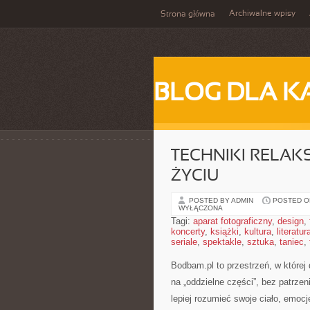
Archiwalne wpisy
Strona główna
BLOG DLA K
TECHNIKI RELAK
ŻYCIU
POSTED BY ADMIN
POSTED ON
WYŁĄCZONA
Tagi:
aparat fotograficzny
,
design
,
koncerty
,
książki
,
kultura
,
literatur
seriale
,
spektakle
,
sztuka
,
taniec
,
Bodbam.pl to przestrzeń, w której 
na „oddzielne części”, bez patrze
lepiej rozumieć swoje ciało, emocje