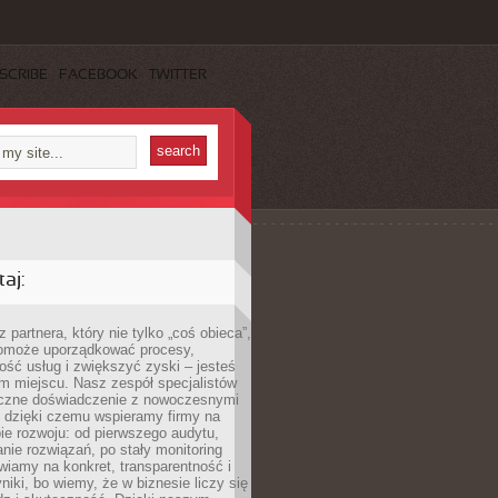
SCRIBE
FACEBOOK
TWITTER
aj:
 partnera, który nie tylko „coś obieca”,
 pomoże uporządkować procesy,
ość usług i zwiększyć zyski – jesteś
m miejscu. Nasz zespół specjalistów
yczne doświadczenie z nowoczesnymi
, dzięki czemu wspieramy firmy na
e rozwoju: od pierwszego audytu,
nie rozwiązań, po stały monitoring
wiamy na konkret, transparentność i
niki, bo wiemy, że w biznesie liczy się