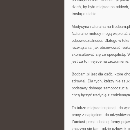
dzień, by było miejsce na oddech,
troską o siebie.
Medycyna naturalna na Bodbam.pl t
Naturalne metody mogą wspierać or
odpowiedzialności. Dlatego w teks
rozwiązania, jak obserwować reakc
skonsultować się ze specjalistą. 
jest za to miejsce na zrozumienie.
Bodbam.pl jest dla osób, które chcą
zdrowiej. Dla tych, którzy nie s
podstawy dobrego samopoczucia. Dl
chcą łączyć tradycję z codzienny
To także miejsce inspiracji: do w
pracy z napięciem, do odzyskiwania
Zamiast presji idealnej formy poja
zaczyna się tam, gdzie człowiek p