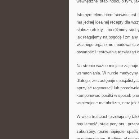
wewnętrznej stabilności, o tym, j
Istotnym elementem serwisu jest t
ma jednej idealnej recepty dla wsz
słabsze efekty – bo różnimy się 
jak reagujemy na pogodę i zmiany
własnego organizmu i budowania wła
otwartość i testowanie rozwiązań
Na stronie ważne miejsce zajmuje t
wzmacniania. W nurcie medycyny ch
dlatego, że zastępuje specjalisty
sprzyjać regeneracji lub przeciwn
komponować posiłki w sposób prost
wspierające metabolizm, oraz jak 
W wielu treściach przewija się ta
regularność: stałe pory snu, prze
zaburzony, rośnie napięcie, spada 
przemęczeniem. Bodbam.pl pokazuj