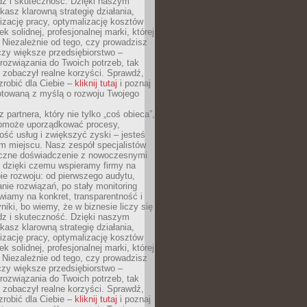
dz i skuteczność. Dzięki naszym
asz klarowną strategię działania,
izację pracy, optymalizację kosztów
k solidnej, profesjonalnej marki, której
ą. Niezależnie od tego, czy prowadzisz
czy większe przedsiębiorstwo –
ozwiązania do Twoich potrzeb, tak
 zobaczył realne korzyści. Sprawdź,
robić dla Ciebie –
kliknij tutaj
i poznaj
otowaną z myślą o rozwoju Twojego
 partnera, który nie tylko „coś obieca”,
 pomoże uporządkować procesy,
ość usług i zwiększyć zyski – jesteś
m miejscu. Nasz zespół specjalistów
yczne doświadczenie z nowoczesnymi
, dzięki czemu wspieramy firmy na
e rozwoju: od pierwszego audytu,
nie rozwiązań, po stały monitoring
wiamy na konkret, transparentność i
niki, bo wiemy, że w biznesie liczy się
dz i skuteczność. Dzięki naszym
asz klarowną strategię działania,
izację pracy, optymalizację kosztów
k solidnej, profesjonalnej marki, której
ą. Niezależnie od tego, czy prowadzisz
czy większe przedsiębiorstwo –
ozwiązania do Twoich potrzeb, tak
 zobaczył realne korzyści. Sprawdź,
robić dla Ciebie –
kliknij tutaj
i poznaj