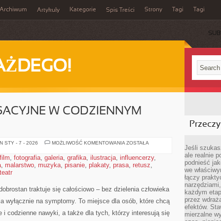
Archiwum
Kategorie
Strony
Tagi
Tagi
Artykuły
Spis Treści
SUB
AŻDEGO!
SACYJNE W CODZIENNYM
Przeczyt
TECHNIKI
 STY - 7 - 2026
MOŻLIWOŚĆ KOMENTOWANIA
ZOSTAŁA
Jeśli szukasz
RELAKSACYJNE
W
ale realnie
film
,
fotografia
,
galeria
,
grafika
,
ilustracja
,
influencerzy
,
CODZIENNYM
podnieść jak
a
,
malarstwo
,
muzyka
,
pisanie
,
plakaty
,
prasa
ŻYCIU
,
retusz
,
we właściwy
teatr
łączy prakt
narzędziami
dobrostan traktuje się całościowo – bez dzielenia człowieka
każdym etapi
przez wdraża
nia wyłącznie na symptomy. To miejsce dla osób, które chcą
efektów. Sta
 i codzienne nawyki, a także dla tych, którzy interesują się
mierzalne wy