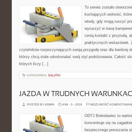
To serwis zostało stworzon
kochających wolność, które 
wtedy, gdy mogą ruszyć prz
wyruszyć w trasę kamperem.
cenią kontakt z przyrodą, a
praktycznych wskazówek. Zn
czytelników rozpoczynających swoją przygodę oraz dla bardziej 
którzy chcą stale udoskonalać swój styl podróżowania. Całość sk
których liczy […]
CATEGORIES:
SAŁATKI
JAZDA W TRUDNYCH WARUNKA
POSTED BY ADMIN
KWI - 3 - 2026
MOŻLIWOŚĆ KOMENTOWAN
ODTJ Bolesławiec to wartoś
koncentruje się na zagadni
bezpiecznego poruszania si