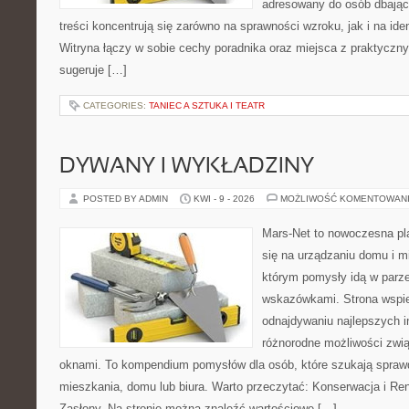
adresowany do osób dbając
treści koncentrują się zarówno na sprawności wzroku, jak i na ide
Witryna łączy w sobie cechy poradnika oraz miejsca z praktyczn
sugeruje […]
CATEGORIES:
TANIEC A SZTUKA I TEATR
DYWANY I WYKŁADZINY
POSTED BY ADMIN
KWI - 9 - 2026
MOŻLIWOŚĆ KOMENTOWAN
Mars-Net to nowoczesna pla
się na urządzaniu domu i mi
którym pomysły idą w parz
wskazówkami. Strona wspie
odnajdywaniu najlepszych in
różnorodne możliwości zwią
oknami. To kompendium pomysłów dla osób, które szukają spra
mieszkania, domu lub biura. Warto przeczytać: Konserwacja i Reno
Zasłony. Na stronie można znaleźć wartościowe […]