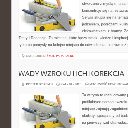
stworzone z myślą o fanach
koncentruje się na restaura
Serwis skupia się na temat
jedzeniem, podróżami kulina
ciekawostkami z branży. Zo
Testy i Recenzje. To miejsce, które łączy smak, wiedzę i inspirację
tylko po pomysły na kolejne miejsca do odwiedzenia, ale również p
CATEGORIES:
ŻYCIE PARAFIALNE
WADY WZROKU I ICH KOREKCJA
POSTED BY ADMIN
KWI - 10 - 2026
MOŻLIWOŚĆ KOMENTOWA
Ta witryna to rozbudowany 
profilaktyce narządu wzroku
miejsce zajmują zagadnieni
okulisty, specjalisty od ba
na pierwszy rzut oka widać,