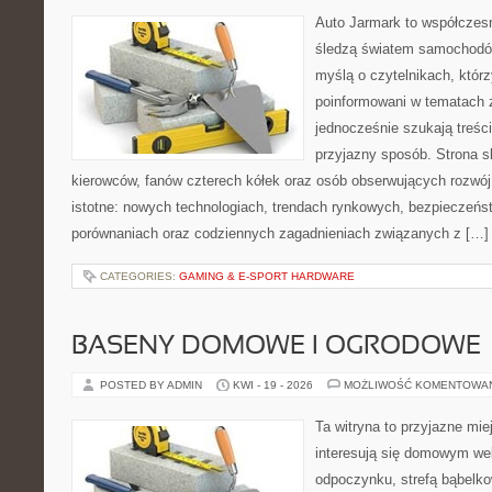
Auto Jarmark to współczesn
śledzą światem samochodów
myślą o czytelnikach, któr
poinformowani w tematach 
jednocześnie szukają treśc
przyjazny sposób. Strona sk
kierowców, fanów czterech kółek oraz osób obserwujących rozwój
istotne: nowych technologiach, trendach rynkowych, bezpieczeństw
porównaniach oraz codziennych zagadnieniach związanych z […]
CATEGORIES:
GAMING & E-SPORT HARDWARE
BASENY DOMOWE I OGRODOWE
POSTED BY ADMIN
KWI - 19 - 2026
MOŻLIWOŚĆ KOMENTOWA
Ta witryna to przyjazne mie
interesują się domowym wel
odpoczynku, strefą bąbelko