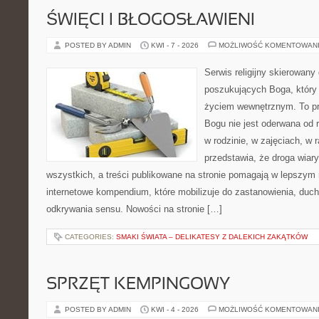
ŚWIĘCI I BŁOGOSŁAWIENI
POSTED BY ADMIN
KWI - 7 - 2026
MOŻLIWOŚĆ KOMENTOWAN
Serwis religijny skierowany
poszukujących Boga, który
życiem wewnętrznym. To pr
Bogu nie jest oderwana od 
w rodzinie, w zajęciach, w 
przedstawia, że droga wiar
wszystkich, a treści publikowane na stronie pomagają w lepszym r
internetowe kompendium, które mobilizuje do zastanowienia, duc
odkrywania sensu. Nowości na stronie […]
CATEGORIES:
SMAKI ŚWIATA – DELIKATESY Z DALEKICH ZAKĄTKÓW
SPRZĘT KEMPINGOWY
POSTED BY ADMIN
KWI - 4 - 2026
MOŻLIWOŚĆ KOMENTOWAN