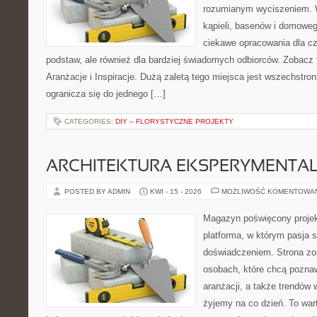
rozumianym wyciszeniem. W
kąpieli, basenów i domowe
ciekawe opracowania dla c
podstaw, ale również dla bardziej świadomych odbiorców. Zobacz 
Aranżacje i Inspiracje. Dużą zaletą tego miejsca jest wszechstron
ogranicza się do jednego […]
CATEGORIES:
DIY – FLORYSTYCZNE PROJEKTY
ARCHITEKTURA EKSPERYMENTA
POSTED BY ADMIN
KWI - 15 - 2026
MOŻLIWOŚĆ KOMENTOWA
Magazyn poświęcony projekt
platforma, w którym pasja s
doświadczeniem. Strona zo
osobach, które chcą poznawa
aranżacji, a także trendów 
żyjemy na co dzień. To war