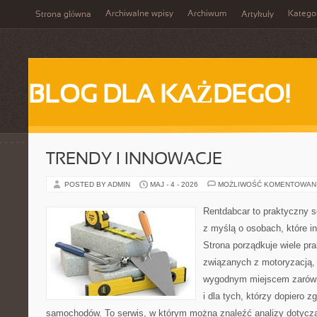
Archiwalne wpisy
Archiwum
Katego
Strona główna
Artykuły
BLOG DLA KAŻDEGO!
TRENDY I INNOWACJE
POSTED BY ADMIN
MAJ - 4 - 2026
MOŻLIWOŚĆ KOMENTOWAN
Rentdabcar to praktyczny s
z myślą o osobach, które i
Strona porządkuje wiele p
związanych z motoryzacją,
wygodnym miejscem zarówno
i dla tych, którzy dopiero z
samochodów. To serwis, w którym można znaleźć analizy dotycz