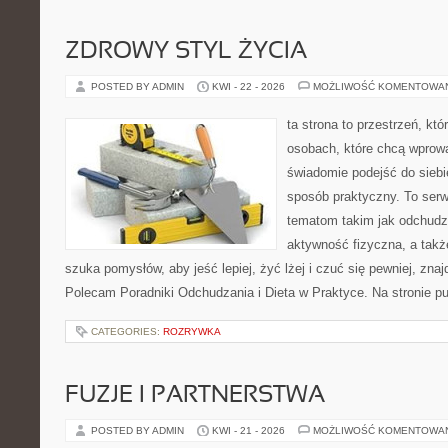
ZDROWY STYL ŻYCIA
POSTED BY ADMIN
KWI - 22 - 2026
MOŻLIWOŚĆ KOMENTOWA
ta strona to przestrzeń, kt
osobach, które chcą wprow
świadomie podejść do siebie
sposób praktyczny. To ser
tematom takim jak odchudz
aktywność fizyczna, a takż
szuka pomysłów, aby jeść lepiej, żyć lżej i czuć się pewniej, znajd
Polecam Poradniki Odchudzania i Dieta w Praktyce. Na stronie pu
CATEGORIES:
ROZRYWKA
FUZJE I PARTNERSTWA
POSTED BY ADMIN
KWI - 21 - 2026
MOŻLIWOŚĆ KOMENTOWA