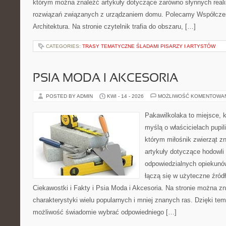
którym można znaleźć artykuły dotyczące zarówno słynnych realiz
rozwiązań związanych z urządzaniem domu. Polecamy Współczes
Architektura. Na stronie czytelnik trafia do obszaru, […]
CATEGORIES:
TRASY TEMATYCZNE ŚLADAMI PISARZY I ARTYSTÓW
PSIA MODA I AKCESORIA
POSTED BY ADMIN
KWI - 14 - 2026
MOŻLIWOŚĆ KOMENTOWA
Pakawilkolaka to miejsce, k
myślą o właścicielach pupil
którym miłośnik zwierząt z
artykuły dotyczące hodowli
odpowiedzialnych opiekunó
łączą się w użyteczne źródł
Ciekawostki i Fakty i Psia Moda i Akcesoria. Na stronie można 
charakterystyki wielu popularnych i mniej znanych ras. Dzięki te
możliwość świadomie wybrać odpowiedniego […]