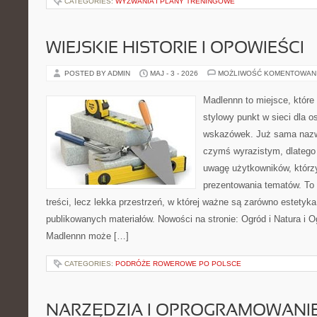
CATEGORIES:
WYZWANIA I PLANY TRENINGOWE
WIEJSKIE HISTORIE I OPOWIEŚCI
POSTED BY ADMIN
MAJ - 3 - 2026
MOŻLIWOŚĆ KOMENTOWAN
Madlennn to miejsce, które
stylowy punkt w sieci dla 
wskazówek. Już sama nazwa
czymś wyrazistym, dlatego
uwagę użytkowników, którzy
prezentowania tematów. To 
treści, lecz lekka przestrzeń, w której ważne są zarówno estetyka
publikowanych materiałów. Nowości na stronie: Ogród i Natura i O
Madlennn może […]
CATEGORIES:
PODRÓŻE ROWEROWE PO POLSCE
NARZĘDZIA I OPROGRAMOWANI