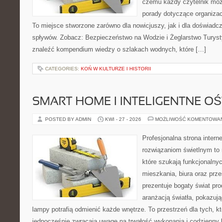
czemu każdy czytelnik moż
porady dotyczące organizac
To miejsce stworzone zarówno dla nowicjuszy, jak i dla doświad
spływów. Zobacz: Bezpieczeństwo na Wodzie i Żeglarstwo Turyst
znaleźć kompendium wiedzy o szlakach wodnych, które […]
CATEGORIES:
KOŃ W KULTURZE I HISTORII
SMART HOME I INTELIGENTNE OŚ
POSTED BY ADMIN
KWI - 27 - 2026
MOŻLIWOŚĆ KOMENTOWA
Profesjonalna strona inter
rozwiązaniom świetlnym to 
które szukają funkcjonalnyc
mieszkania, biura oraz prz
prezentuje bogaty świat pr
aranżacją światła, pokazuj
lampy potrafią odmienić każde wnętrze. To przestrzeń dla tych, kt
jednocześnie zwracają uwagę na trwałość wykonania i codzienny 