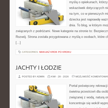
myślą o opiekunach, którz
wskazówek dotyczących nie
na tym, co w pierwszych mi
dziecka jest naprawdę ważn
dnia. To blog, w którym mo
związanych z podróżami. Nowe kategorie na stronie to: Bezpieczn
Rozwój. Strona została przygotowana z myślą o osobach, które
[…]
CATEGORIES:
MAKIJAŻ KROK PO KROKU
JACHTY I ŁODZIE
POSTED BY ADMIN
KWI - 28 - 2026
MOŻLIWOŚĆ KOMENTOWA
Portal poświęcony rekreacj
świetna przestrzeń dla osób,
związanej z wodą, naturą o
koncentruje się wokół wypr