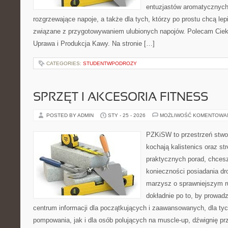
entuzjastów aromatycznych
rozgrzewające napoje, a także dla tych, którzy po prostu chcą lep
związane z przygotowywaniem ulubionych napojów. Polecam Cieka
Uprawa i Produkcja Kawy. Na stronie […]
CATEGORIES:
STUDENTWPODROZY
SPRZĘT I AKCESORIA FITNESS
POSTED BY ADMIN
STY - 25 - 2026
MOŻLIWOŚĆ KOMENTOWA
PZKiSW to przestrzeń stwor
kochają kalistenics oraz st
praktycznych porad, chces
konieczności posiadania dro
marzysz o sprawniejszym ru
dokładnie po to, by prowadz
centrum informacji dla początkujących i zaawansowanych, dla tyc
pompowania, jak i dla osób polujących na muscle-up, dźwignię p