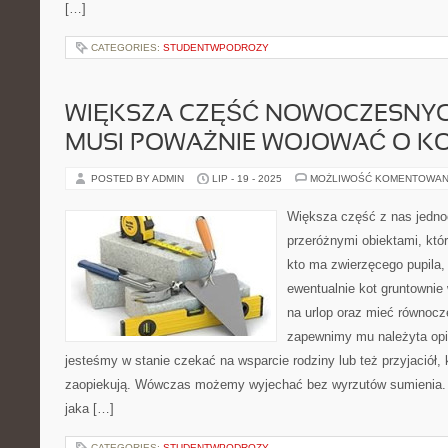
[…]
CATEGORIES:
STUDENTWPODROZY
WIĘKSZA CZĘŚĆ NOWOCZESNYC
MUSI POWAŻNIE WOJOWAĆ O 
POSTED BY ADMIN
LIP - 19 - 2025
MOŻLIWOŚĆ KOMENTOWAN
Większa część z nas jedno
przeróżnymi obiektami, któ
kto ma zwierzęcego pupila, 
ewentualnie kot gruntownie 
na urlop oraz mieć równoc
zapewnimy mu należyta opie
jesteśmy w stanie czekać na wsparcie rodziny lub też przyjaciół, 
zaopiekują. Wówczas możemy wyjechać bez wyrzutów sumienia. 
jaka […]
CATEGORIES:
STUDENTWPODROZY