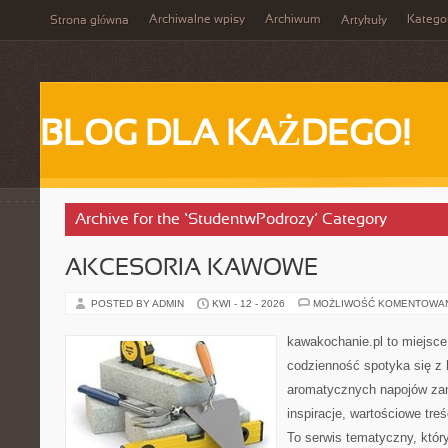
Archiwalne wpisy
Archiwum
Katego
Strona główna
Artykuły
BLOG DLA KAŻDEGO!
Archive for the ‘StudentwPodrozy’ Category
AKCESORIA KAWOWE
POSTED BY ADMIN
KWI - 12 - 2026
MOŻLIWOŚĆ KOMENTOWA
kawakochanie.pl to miejsce
codzienność spotyka się z 
aromatycznych napojów zam
inspiracje, wartościowe tre
To serwis tematyczny, który