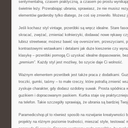
sentymentalną, czasem praktyczną, a czasem po prostu wynikają
świetnie leży. Przerabiając ubrania, sprawiasz, że nie musisz re
elementów garderoby tylko dlatego, że coś się zmieniło. Możesz j
Jeśli kochasz styl vintage, przeróbki są wręcz idealne. Stare fa
skracać, zwężać, zmieniać kołnierzyki, dodawać nowe rękawy czy
lubisz streetwear, możesz bawić się oversize’em, przeszyciami, p
kontrastowymi wstawkami i detalami jak duże kieszenie czy wyraz
klasykę – przeróbki pomogą Ci uzyskać idealne dopasowanie, bez
„premium”. Każdy styl jest możliwy, bo szycie daje Ci wolność.
Ważnym elementem przeróbek jest także praca z dodatkami. Guzik
troczki, gumki, taśmy – to małe rzeczy, które potrafią zmienić w
zyskuje charakter, gdy dodasz ozdobny suwak. Prosta spódnica w
guzikiem i dopracowanym paskiem. Kurtka staje się praktyczniej
na telefon. Takie szczegóły sprawiają, że ubrania są bardziej Twoj
Paramedicshop.pl to również sposób na rozwijanie kreatywności 
projekty na różnym poziomie trudności, mieszać style, testować m