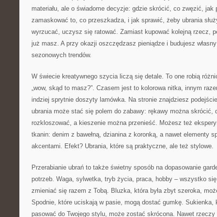
materiału, ale o świadome decyzje: gdzie skrócić, co zwęzić, jak p
zamaskować to, co przeszkadza, i jak sprawić, żeby ubrania służ
wyrzucać, uczysz się ratować. Zamiast kupować kolejną rzecz, pot
już masz. A przy okazji oszczędzasz pieniądze i budujesz własny 
sezonowych trendów.
W świecie kreatywnego szycia liczą się detale. To one robią różni
„wow, skąd to masz?”. Czasem jest to kolorowa nitka, innym raze
indziej sprytnie doszyty lamówka. Na stronie znajdziesz podejśc
ubrania może stać się polem do zabawy: rękawy można skrócić, 
rozkloszować, a kieszenie można przenieść. Możesz też ekspe
tkanin: denim z bawełną, dzianina z koronką, a nawet elementy s
akcentami. Efekt? Ubrania, które są praktyczne, ale też stylowe.
Przerabianie ubrań to także świetny sposób na dopasowanie gard
potrzeb. Waga, sylwetka, tryb życia, praca, hobby – wszystko si
zmieniać się razem z Tobą. Bluzka, która była zbyt szeroka, mo
Spodnie, które uciskają w pasie, mogą dostać gumkę. Sukienka, k
pasować do Twojego stylu, może zostać skrócona. Nawet rzeczy „