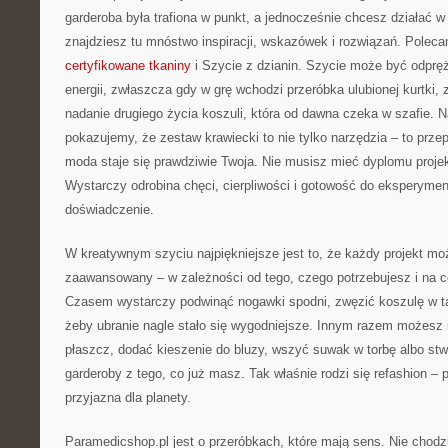
garderoba była trafiona w punkt, a jednocześnie chcesz działać w
znajdziesz tu mnóstwo inspiracji, wskazówek i rozwiązań. Polec
certyfikowane tkaniny
i Szycie z dzianin. Szycie może być odpręż
energii, zwłaszcza gdy w grę wchodzi przeróbka ulubionej kurtki,
nadanie drugiego życia koszuli, która od dawna czeka w szafie. 
pokazujemy, że zestaw krawiecki to nie tylko narzędzia – to prze
moda staje się prawdziwie Twoja. Nie musisz mieć dyplomu projek
Wystarczy odrobina chęci, cierpliwości i gotowość do eksperymen
doświadczenie.
W kreatywnym szyciu najpiękniejsze jest to, że każdy projekt moż
zaawansowany – w zależności od tego, czego potrzebujesz i na c
Czasem wystarczy podwinąć nogawki spodni, zwęzić koszulę w tal
żeby ubranie nagle stało się wygodniejsze. Innym razem możesz i
płaszcz, dodać kieszenie do bluzy, wszyć suwak w torbę albo st
garderoby z tego, co już masz. Tak właśnie rodzi się refashion – 
przyjazna dla planety.
Paramedicshop.pl jest o przeróbkach, które mają sens. Nie chodz