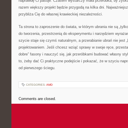
naprawdę Ci pasuje. Czasem wystarczy mała przeróbka, by zysk
razem większy projekt będzie przygodą na kilka dni. Najważniejsze
przybliża Cię do własnej krawieckiej niezależności.
Ta strona to zaproszenie do świata, w którym ubrania nie są „tylk
do tworzenia, przestrzenią do eksperymentu i narzędziem wyrażan
szycie staje się czymś naturalnym, a przerabianie ubrań nie jest
projektowaniem. Jeśli chcesz wziąć sprawy w swoje ręce, przesta
dobre” fasony i nauczyć się, jak przeróbkami budować własny sty
to, żeby dać Ci praktyczne podejście i pokazać, że w szyciu na
od pierwszego ściegu.
CATEGORIES:
AMD
Comments are closed.