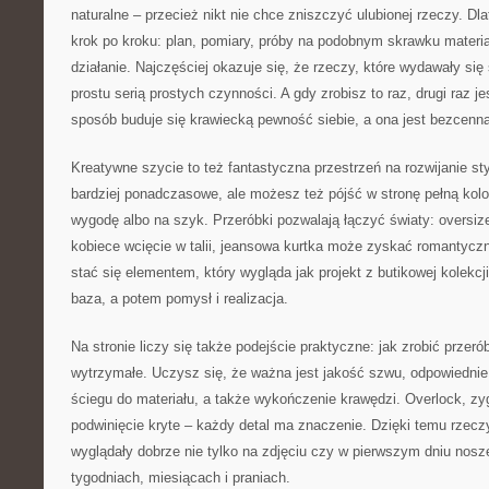
naturalne – przecież nikt nie chce zniszczyć ulubionej rzeczy. Dl
krok po kroku: plan, pomiary, próby na podobnym skrawku materia
działanie. Najczęściej okazuje się, że rzeczy, które wydawały si
prostu serią prostych czynności. A gdy zrobisz to raz, drugi raz je
sposób buduje się krawiecką pewność siebie, a ona jest bezcenna
Kreatywne szycie to też fantastyczna przestrzeń na rozwijanie st
bardziej ponadczasowe, ale możesz też pójść w stronę pełną kol
wygodę albo na szyk. Przeróbki pozwalają łączyć światy: oversiz
kobiece wcięcie w talii, jeansowa kurtka może zyskać romantycz
stać się elementem, który wygląda jak projekt z butikowej kolekcj
baza, a potem pomysł i realizacja.
Na stronie liczy się także podejście praktyczne: jak zrobić przeró
wytrzymałe. Uczysz się, że ważna jest jakość szwu, odpowiednie 
ściegu do materiału, a także wykończenie krawędzi. Overlock, zy
podwinięcie kryte – każdy detal ma znaczenie. Dzięki temu rzeczy
wyglądały dobrze nie tylko na zdjęciu czy w pierwszym dniu nosze
tygodniach, miesiącach i praniach.