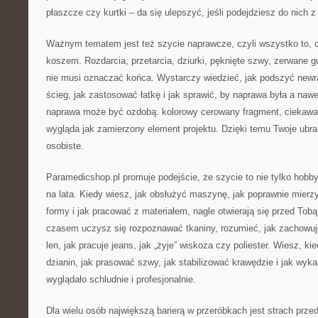
płaszcze czy kurtki – da się ulepszyć, jeśli podejdziesz do nich 
Ważnym tematem jest też szycie naprawcze, czyli wszystko to, co
koszem. Rozdarcia, przetarcia, dziurki, pęknięte szwy, zerwane gu
nie musi oznaczać końca. Wystarczy wiedzieć, jak podszyć newra
ścieg, jak zastosować łatkę i jak sprawić, by naprawa była a na
naprawa może być ozdobą: kolorowy cerowany fragment, ciekawa a
wygląda jak zamierzony element projektu. Dzięki temu Twoje ubran
osobiste.
Paramedicshop.pl promuje podejście, że szycie to nie tylko hobb
na lata. Kiedy wiesz, jak obsłużyć maszynę, jak poprawnie mierz
formy i jak pracować z materiałem, nagle otwierają się przed Tobą
czasem uczysz się rozpoznawać tkaniny, rozumieć, jak zachowuje 
len, jak pracuje jeans, jak „żyje” wiskoza czy poliester. Wiesz, ki
dzianin, jak prasować szwy, jak stabilizować krawędzie i jak wyk
wyglądało schludnie i profesjonalnie.
Dla wielu osób największą barierą w przeróbkach jest strach przed