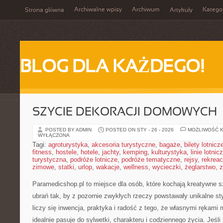
Archiwalne wpisy
Archiwum
Katego
Strona główna
Artykuły
BLOG DLA KAŻDEGO!
SZYCIE DEKORACJI DOMOWYCH
POSTED BY ADMIN
POSTED ON STY - 26 - 2026
MOŻLIWOŚĆ 
WYŁĄCZONA
Tagi:
agroturystyka
,
akcesoria turystyczne
,
bagaże
,
bilety lotnicz
fitness
,
hostele
,
hotele
,
jachty
,
kemping
,
kulturystyka
,
linie lotnic
turystyczna
,
podróże lotnicze
,
podróże tematyczne
,
rejsy
,
rekreac
zimowe
,
statki
,
urlop
,
wakacje
,
wellness
,
wycieczki
,
żeglarstwo
,
z
Paramedicshop.pl to miejsce dla osób, które kochają kreatywne 
ubrań tak, by z pozornie zwykłych rzeczy powstawały unikalne styl
liczy się inwencja, praktyka i radość z tego, że własnymi rękami
idealnie pasuje do sylwetki, charakteru i codziennego życia. Jeśl