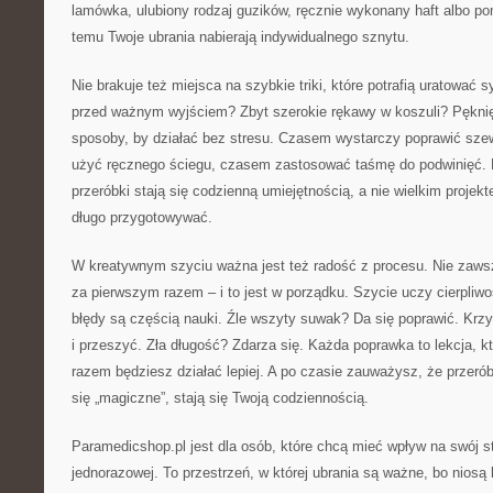
lamówka, ulubiony rodzaj guzików, ręcznie wykonany haft albo po
temu Twoje ubrania nabierają indywidualnego sznytu.
Nie brakuje też miejsca na szybkie triki, które potrafią uratować 
przed ważnym wyjściem? Zbyt szerokie rękawy w koszuli? Pękni
sposoby, by działać bez stresu. Czasem wystarczy poprawić sz
użyć ręcznego ściegu, czasem zastosować taśmę do podwinięć. 
przeróbki stają się codzienną umiejętnością, a nie wielkim projekt
długo przygotowywać.
W kreatywnym szyciu ważna jest też radość z procesu. Nie zawsz
za pierwszym razem – i to jest w porządku. Szycie uczy cierpliwo
błędy są częścią nauki. Źle wszyty suwak? Da się poprawić. Krz
i przeszyć. Zła długość? Zdarza się. Każda poprawka to lekcja, 
razem będziesz działać lepiej. A po czasie zauważysz, że przeró
się „magiczne”, stają się Twoją codziennością.
Paramedicshop.pl jest dla osób, które chcą mieć wpływ na swój st
jednorazowej. To przestrzeń, w której ubrania są ważne, bo niosą