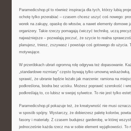
Paramedicshop.pl to również inspiracja dla tych, którzy lubią proj
ochotę tylko przerabiać – czasem chcesz uszyć coś nowego: pro
worek na zakupy, opaskę do włosów, a nawet elementy domowe j
organizery. Takie rzeczy pomagają ćwiczyć technikę, uczą precyzji
najważniejsze – pozwalają poczuć, że szycie to realna sprawczość
planujesz, tniesz, zszywasz i powstaje coś gotowego do użycia. 
motywujące.
W przeróbkach ubrań ogromną rolę odgrywa też dopasowanie. Każde
„standardowe rozmiary” często bywają tylko umowną wskazówką.
sprawić, że ubranie będzie leżało jak marzenie: ramiona na miejscu
podkreślona, biodra bez ucisku. Możesz poprawić szerokość i wre
podkreślają to, co lubisz w swojej sylwetce. To nie jest tylko este
Paramedicshop.pl pokazuje też, że kreatywność nie musi oznac
w sposób spójny. Wystarczy, że dobierzesz paletę kolorów, powtar
fasony i materiały. Z czasem budujesz garderobę, w której wszyst
jednocześnie każda rzecz ma w sobie element wyjątkowości. To 