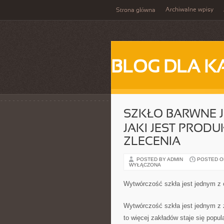
Archiwalne wpisy
Strona główna
BLOG DLA K
SZKŁO BARWNE J
JAKI JEST PRO
ZLECENIA
POSTED BY ADMIN
POSTED ON
WYŁĄCZONA
Wytwórczość szkła jest jednym z 
Wytwórczość szkła jest jednym z 
to więcej zakładów staje się pop