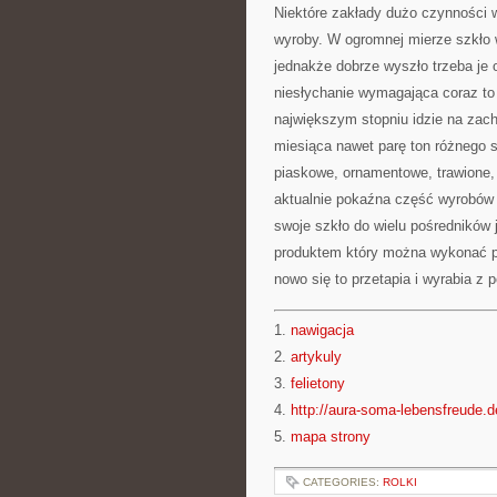
Niektóre zakłady dużo czynności 
wyroby. W ogromnej mierze szkło 
jednakże dobrze wyszło trzeba je 
niesłychanie wymagająca coraz to
największym stopniu idzie na zac
miesiąca nawet parę ton różnego s
piaskowe, ornamentowe, trawione,
aktualnie pokaźna część wyrobów 
swoje szkło do wielu pośredników j
produktem który można wykonać pow
nowo się to przetapia i wyrabia z
1.
nawigacja
2.
artykuly
3.
felietony
4.
http://aura-soma-lebensfreude.de
5.
mapa strony
CATEGORIES:
ROLKI