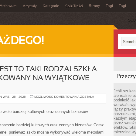
Archiwum
Kategorie
Strony
Tagi
Tagi
Artykuły
Spis Treści
SUB
AŻDEGO!
EST TO TAKI RODZAJ SZKŁA
Przeczyt
DUKOWANY NA WYJĄTKOWE
Jeśli szukasz
ale realnie
SZKŁO
 WRZ - 25 - 2025
MOŻLIWOŚĆ KOMENTOWANIA
ZOSTAŁA
podnieść jak
BARWNE
JEST
we właściwy
TO
łączy prakt
TAKI
o wiele bardziej kultowych oraz cennych biznesów
RODZAJ
narzędziami
SZKŁA
każdym etapi
JAKI
przez wdraża
JEST
znacznie bardziej kultowych oraz cennych biznesów. Coraz
PRODUKOWANY
efektów. Sta
NA
mierzalne wy
ularne, ponieważ szkło można wykonywać wieloma metodami.
WYJĄTKOWE