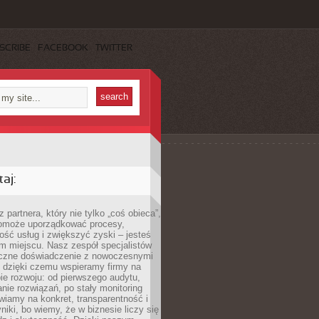
SCRIBE
FACEBOOK
TWITTER
aj:
 partnera, który nie tylko „coś obieca”,
 pomoże uporządkować procesy,
ość usług i zwiększyć zyski – jesteś
m miejscu. Nasz zespół specjalistów
yczne doświadczenie z nowoczesnymi
, dzięki czemu wspieramy firmy na
e rozwoju: od pierwszego audytu,
nie rozwiązań, po stały monitoring
wiamy na konkret, transparentność i
niki, bo wiemy, że w biznesie liczy się