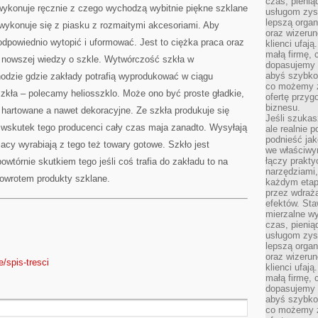
czas, pienią
ZLECENIA
wykonuje ręcznie z czego wychodzą wybitnie piękne szklane
usługom zysk
lepszą organ
wykonuje się z piasku z rozmaitymi akcesoriami. Aby
oraz wizerune
odpowiednio wytopić i uformować. Jest to ciężka praca oraz
klienci ufaj
małą firmę, 
 nowszej wiedzy o szkle. Wytwórczość szkła w
dopasujemy r
abyś szybko
hodzie gdzie zakłady potrafią wyprodukować w ciągu
co możemy z
zkła – polecamy heliosszklo. Może ono być proste gładkie,
ofertę przyg
biznesu.
 hartowane a nawet dekoracyjne. Ze szkła produkuje się
Jeśli szukasz
wskutek tego producenci cały czas maja zanadto. Wysyłają
ale realnie
podnieść jak
acy wyrabiają z tego też towary gotowe. Szkło jest
we właściwy
łączy prakt
tórnie skutkiem tego jeśli coś trafia do zakładu to na
narzędziami
 powrotem produkty szklane.
każdym etapi
przez wdraża
efektów. Sta
mierzalne wy
czas, pienią
usługom zysk
lepszą organ
oraz wizerune
/spis-tresci
klienci ufaj
małą firmę, 
dopasujemy r
abyś szybko
co możemy z