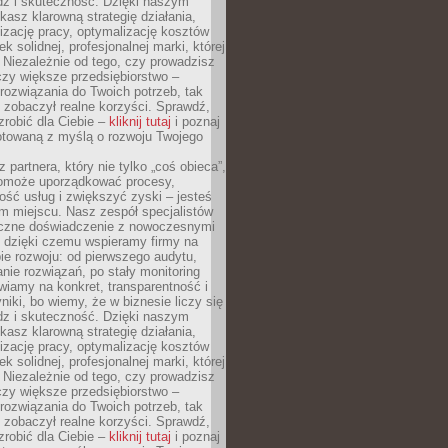
dz i skuteczność. Dzięki naszym
asz klarowną strategię działania,
izację pracy, optymalizację kosztów
k solidnej, profesjonalnej marki, której
ą. Niezależnie od tego, czy prowadzisz
czy większe przedsiębiorstwo –
ozwiązania do Twoich potrzeb, tak
 zobaczył realne korzyści. Sprawdź,
robić dla Ciebie –
kliknij tutaj
i poznaj
otowaną z myślą o rozwoju Twojego
 partnera, który nie tylko „coś obieca”,
 pomoże uporządkować procesy,
ość usług i zwiększyć zyski – jesteś
m miejscu. Nasz zespół specjalistów
yczne doświadczenie z nowoczesnymi
, dzięki czemu wspieramy firmy na
e rozwoju: od pierwszego audytu,
nie rozwiązań, po stały monitoring
wiamy na konkret, transparentność i
niki, bo wiemy, że w biznesie liczy się
dz i skuteczność. Dzięki naszym
asz klarowną strategię działania,
izację pracy, optymalizację kosztów
k solidnej, profesjonalnej marki, której
ą. Niezależnie od tego, czy prowadzisz
czy większe przedsiębiorstwo –
ozwiązania do Twoich potrzeb, tak
 zobaczył realne korzyści. Sprawdź,
robić dla Ciebie –
kliknij tutaj
i poznaj