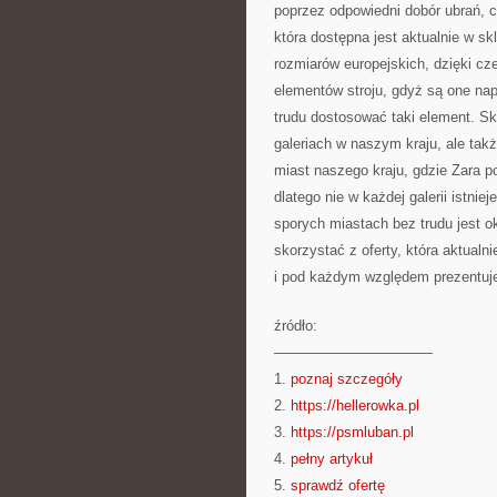
poprzez odpowiedni dobór ubrań, cz
która dostępna jest aktualnie w s
rozmiarów europejskich, dzięki 
elementów stroju, gdyż są one na
trudu dostosować taki element. Sk
galeriach w naszym kraju, ale tak
miast naszego kraju, gdzie Zara p
dlatego nie w każdej galerii istni
sporych miastach bez trudu jest o
skorzystać z oferty, która aktualn
i pod każdym względem prezentuje
źródło:
———————————
1.
poznaj szczegóły
2.
https://hellerowka.pl
3.
https://psmluban.pl
4.
pełny artykuł
5.
sprawdź ofertę