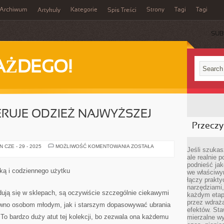
Archiwum
Kategorie
Strony
Tagi
Tagi
Artykuły
Spis Treści
SUB
AŻDEGO!
ERUJE ODZIEŻ NAJWYŻSZEJ
Przeczyt
SKLEP
 CZE - 29 - 2025
MOŻLIWOŚĆ KOMENTOWANIA
ZOSTAŁA
Jeśli szukasz
ZARA,
ale realnie
OFERUJE
ODZIEŻ
podnieść jak
NAJWYŻSZEJ
cką i codziennego użytku
we właściwy
JAKOŚCI
łączy prakt
narzędziami
ajdują się w sklepach, są oczywiście szczególnie ciekawymi
każdym etapi
przez wdraża
równo osobom młodym, jak i starszym dopasowywać ubrania
efektów. Sta
 To bardzo duży atut tej kolekcji, bo zezwala ona każdemu
mierzalne wy