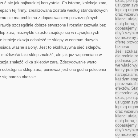
czas, pienią
uć się jak najbardziej korzystnie. Co istotne, kolekcja zara,
usługom zysk
lepszą organ
klepach tej firmy, zrealizowana została według standardowych
oraz wizerune
czemu nie ma problemu z dopasowaniem poszczególnych
klienci ufaj
małą firmę, 
prawdę szczególnie dobrze stworzone i rozmiar zezwala bez
dopasujemy r
lep zara, niezwykle często znajduje się w największych
abyś szybko
co możemy z
że istnieje okazja odnaleźć te sklepy w centrum dużych
ofertę przyg
biznesu.
osiada własne salony. Jest to ekskluzywna sieć sklepów,
Jeśli szukasz
eje możliwość taki sklep znaleźć, ale jak już wspomniano w
ale realnie
podnieść jak
kazja znaleźć kilka sklepów zara. Zdecydowanie warto
we właściwy
ie udostępnia sklep zara, ponieważ jest ona godna polecenia
łączy prakt
narzędziami
 się bardzo okazale.
każdym etapi
przez wdraża
efektów. Sta
mierzalne wy
czas, pienią
usługom zysk
lepszą organ
oraz wizerune
klienci ufaj
małą firmę, 
dopasujemy r
abyś szybko
co możemy z