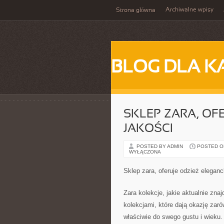
Archiwalne wpisy
Strona główna
BLOG DLA K
SKLEP ZARA, OF
JAKOŚCI
POSTED BY ADMIN
POSTED ON
WYŁĄCZONA
Sklep zara, oferuje odzież elegan
Zara kolekcje, jakie aktualnie zn
kolekcjami, które dają okazję za
właściwie do swego gustu i wieku.