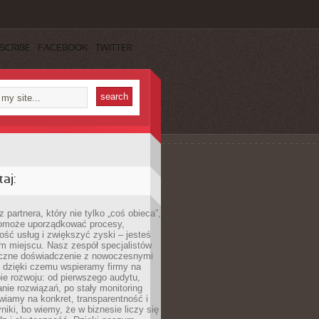
SCRIBE
FACEBOOK
TWITTER
aj:
 partnera, który nie tylko „coś obieca”,
 pomoże uporządkować procesy,
ość usług i zwiększyć zyski – jesteś
m miejscu. Nasz zespół specjalistów
yczne doświadczenie z nowoczesnymi
, dzięki czemu wspieramy firmy na
e rozwoju: od pierwszego audytu,
nie rozwiązań, po stały monitoring
wiamy na konkret, transparentność i
niki, bo wiemy, że w biznesie liczy się