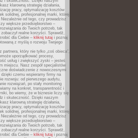
dz i skuteczność. Dzięki naszym
asz klarowną strategię działania,
izację pracy, optymalizację kosztów
k solidnej, profesjonalnej marki, której
ą. Niezależnie od tego, czy prowadzisz
czy większe przedsiębiorstwo –
ozwiązania do Twoich potrzeb, tak
 zobaczył realne korzyści. Sprawdź,
robić dla Ciebie –
kliknij tutaj
i poznaj
otowaną z myślą o rozwoju Twojego
 partnera, który nie tylko „coś obieca”,
 pomoże uporządkować procesy,
ość usług i zwiększyć zyski – jesteś
m miejscu. Nasz zespół specjalistów
yczne doświadczenie z nowoczesnymi
, dzięki czemu wspieramy firmy na
e rozwoju: od pierwszego audytu,
nie rozwiązań, po stały monitoring
wiamy na konkret, transparentność i
niki, bo wiemy, że w biznesie liczy się
dz i skuteczność. Dzięki naszym
asz klarowną strategię działania,
izację pracy, optymalizację kosztów
k solidnej, profesjonalnej marki, której
ą. Niezależnie od tego, czy prowadzisz
czy większe przedsiębiorstwo –
ozwiązania do Twoich potrzeb, tak
 zobaczył realne korzyści. Sprawdź,
robić dla Ciebie –
kliknij tutaj
i poznaj