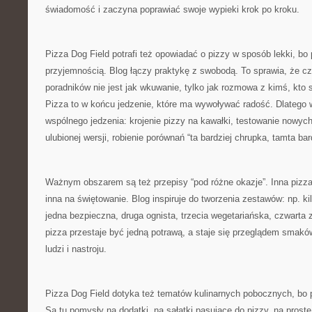
świadomość i zaczyna poprawiać swoje wypieki krok po kroku.
Pizza Dog Field potrafi też opowiadać o pizzy w sposób lekki, bo 
przyjemnością. Blog łączy praktykę z swobodą. To sprawia, że cz
poradników nie jest jak wkuwanie, tylko jak rozmowa z kimś, kto
Pizza to w końcu jedzenie, które ma wywoływać radość. Dlatego w 
wspólnego jedzenia: krojenie pizzy na kawałki, testowanie nowyc
ulubionej wersji, robienie porównań “ta bardziej chrupka, tamta bar
Ważnym obszarem są też przepisy “pod różne okazje”. Inna pizza
inna na świętowanie. Blog inspiruje do tworzenia zestawów: np. kil
jedna bezpieczna, druga ognista, trzecia wegetariańska, czwarta
pizza przestaje być jedną potrawą, a staje się przeglądem smakó
ludzi i nastroju.
Pizza Dog Field dotyka też tematów kulinarnych pobocznych, bo 
Są tu pomysły na dodatki, na sałatki pasujące do pizzy, na prost