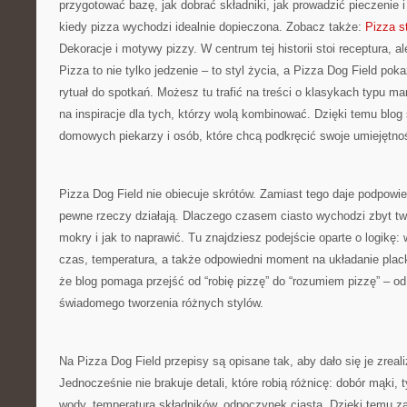
przygotować bazę, jak dobrać składniki, jak prowadzić pieczenie 
kiedy pizza wychodzi idealnie dopieczona. Zobacz także:
Pizza st
Dekoracje i motywy pizzy. W centrum tej historii stoi receptura, al
Pizza to nie tylko jedzenie – to styl życia, a Pizza Dog Field po
rytuał do spotkań. Możesz tu trafić na treści o klasykach typu mar
na inspiracje dla tych, którzy wolą kombinować. Dzięki temu blog 
domowych piekarzy i osób, które chcą podkręcić swoje umiejętnoś
Pizza Dog Field nie obiecuje skrótów. Zamiast tego daje podpowie
pewne rzeczy działają. Dlaczego czasem ciasto wychodzi zbyt t
mokry i jak to naprawić. Tu znajdziesz podejście oparte o logikę: 
czas, temperatura, a także odpowiedni moment na układanie plac
że blog pomaga przejść od “robię pizzę” do “rozumiem pizzę” – o
świadomego tworzenia różnych stylów.
Na Pizza Dog Field przepisy są opisane tak, aby dało się je zrea
Jednocześnie nie brakuje detali, które robią różnicę: dobór mąki, ty
wody, temperatura składników, odpoczynek ciasta. Dzięki temu zar