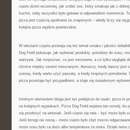
ciasto dzień wcześniej, jak zrobić sos, który smakuje jak z dobrej 
kuchni, żeby wszystko było gotowe w odpowiednim momencie. To
pizza jest częścią spotkania ze znajomymi – wtedy liczy się wyg
kolejna pizza wyjdzie powtarzalna.
W tekstach często przewija się też temat smaku i jakości składni
Dog Field pokazuje, jak wybierać produkty: pomidory do sosu, mozz
warzywa. Jak rozpoznać, co jest sensowne, a co tylko wygląda d
różnice między serami mieszanymi, tłumaczy, kiedy lepszy jest s
surowy, kiedy warto użyć passaty, a kiedy krojonych pomidorów. 
pizza przestaje być przypadkiem, a staje się świadomym wybore
Istotnym elementem bloga jest też podejście do nauki: pizza to p
na kolejnych wypiekach. Pizza Dog Field wspiera ten rozwój, bo 
się przełożyć na wniosek. Jeśli ciasto się rwie – być może było z
Jeśli brzegi nie rosną – może ciasto było zbyt mocno odgazowane
może sosu było za dużo albo temperatura za niska. Dzięki temu c