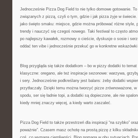
Jednocześnie Pizza Dog Field to nie tylko domowe gotowanie. To 
związanych z pizzą, czyli o tym, gdzie i jak pizza żyje w świecie
jako święto smaku: miejsce, gdzie można próbować różne style,
trendy i nauczyć się czegoś nowego. Taki festiwal to często atmo
po najlepszy kawałek, rozmowy o cieście, dyskusje o sosie i serze
oddać ten vibe i jednocześnie przekuć go w konkretne wskazówk
Blog przygląda się także dodatkom – bo w pizzy dodatki to temat
klasyczne: oregano, ale też inspiracje sezonowe: warzywa, grzyb
i sery. Jednocześnie podkreślany jest balans: żeby dodatki wspiera
przytłaczały. Dzięki temu można tworzyć pizze zrównoważone, w 
spodu, ser się ładnie topi, a dodatki są dopieczone, ale nie spal
kiedy mniej znaczy więcej, a kiedy warto zaszaleć.
Pizza Dog Field to także przestrzeń dla inspiracji “na szybko” ora
poważnie”. Czasem masz ochotę na prostą pizzę z kilku składni
coś, co wymaga cierpliwości. Blog pomaga w obu sytuacjach. Po