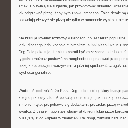
smak. Pojawiają się sugestie, jak przygotować składniki wcześnie
jak odgrzewać pizzę, żeby była znowu smaczna. Takie detale są 
pozwalają cieszyć się pizzą nie tylko w momencie wypieku, ale te
Nie brakuje również rozmowy o trendach: co jest teraz popularne, 
łask, dlaczego jedni kochają minimalizm, a inni pizza-luksus z b
Dog Field pokazuje, że pizza potrafi być oszczędna, a jednocze
tygodniu możesz postawić na margheritę i dopracować ją do perfe
pizzę z sezonowymi warzywami, a później spróbować czegoś, co 
wychodzi genialnie.
Warto też podkreślić, że Pizza Dog Field to blog, który buduje pa
kolejne przepisy, ale też po kolejne inspiracje: jak inaczej poprow
zmienić mąkę, jak pobawić się dodatkami, jak zrobić pizzę w środ
wysiłku. Z czasem powstaje własny styl: jedni lubią pizzę bardziej
puszystą. Blog wspiera w znalezieniu tej drogi, zamiast narzucać