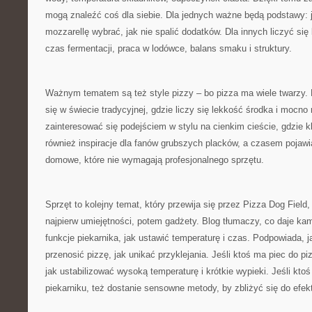
mogą znaleźć coś dla siebie. Dla jednych ważne będą podstawy: j
mozzarellę wybrać, jak nie spalić dodatków. Dla innych liczyć się
czas fermentacji, praca w lodówce, balans smaku i struktury.
Ważnym tematem są też style pizzy – bo pizza ma wiele twarzy.
się w świecie tradycyjnej, gdzie liczy się lekkość środka i mocno
zainteresować się podejściem w stylu na cienkim cieście, gdzie 
również inspiracje dla fanów grubszych placków, a czasem pojawi
domowe, które nie wymagają profesjonalnego sprzętu.
Sprzęt to kolejny temat, który przewija się przez Pizza Dog Field
najpierw umiejętności, potem gadżety. Blog tłumaczy, co daje ka
funkcje piekarnika, jak ustawić temperaturę i czas. Podpowiada, j
przenosić pizzę, jak unikać przyklejania. Jeśli ktoś ma piec do piz
jak ustabilizować wysoką temperaturę i krótkie wypieki. Jeśli kt
piekarniku, też dostanie sensowne metody, by zbliżyć się do efekt