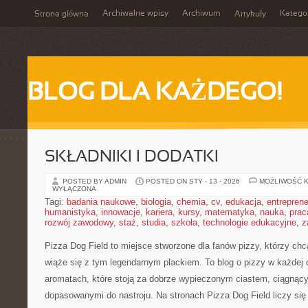
Archiwalne wpisy
Archiwum
Katego
Strona główna
Artykuły
BLOG DLA KAŻDEGO!
SKŁADNIKI I DODATKI
POSTED BY ADMIN
POSTED ON STY - 13 - 2026
MOŻLIWOŚĆ 
WYŁĄCZONA
Tagi:
badania naukowe
,
biologia
,
chemia
,
cv
,
edukacja
,
entreprene
humanistyka
,
innowacje
,
kariera
,
kursy
,
matematyka
,
nauka
,
prac
rozwój zawodowy
,
staż
,
studia
,
szkoła
,
technologie edukacyjne
,
z
Pizza Dog Field to miejsce stworzone dla fanów pizzy, którzy ch
wiąże się z tym legendarnym plackiem. To blog o pizzy w każdej o
aromatach, które stoją za dobrze wypieczonym ciastem, ciągnąc
dopasowanymi do nastroju. Na stronach Pizza Dog Field liczy się r