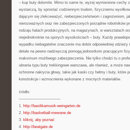
– kup buty dolomite. Mimo to same te, wyżej wymienione cechy z
wystarczą, by sprostać codziennym trudom, fizycznemu wysiłkowi
dającym się zlekceważyć, niebezpieczeństwom i zagrożeniom, ja
nierozważnych oraz nie zabezpieczonych porządnie robotników p
rodzaju halach produkcyjnych, na magazynach, w warsztatach or
niejednokrotnie na sporych wysokościach – buty. Każdy prawdopo
wypadku niebagatelne znaczenie ma dobór odpowiedniej odzieży r
detale na pewno nadzwyczaj pomogą jednostkom pracującym fizy
maksimum możliwego zabezpieczenia. Nie tylko chodzi tu o profe
ubrania typu buty trekkingowe warszawa, ale również, a może naw
ochronne nakrycia głowy, takie jak kaski czy hełmy i buty, które
konstrukcje i wzmocnienia wykonane z mocnych materiałów.
źródło:
———————————
1.
http://basilikamusik-weingarten.de
2.
http://basketball-meerane.de
3.
kliknij, aby poznać
4.
http://beatgate.de