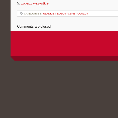
5.
zobacz wszystkie
CATEGORIES:
RZADKIE I EGZOTYCZNE POJAZDY
Comments are closed.