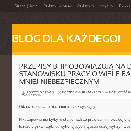
Archiwalne wpisy
Archiwum
Katego
Strona główna
Artykuły
BLOG DLA KAŻDEGO!
PRZEPISY BHP OBOWIĄZUJĄ N
STANOWISKU PRACY O WIELE BAR
MNIEJ NIEBEZPIECZNYM
POSTED BY ADMIN
POSTED ON LIP - 14 - 2025
MOŻLIWOŚĆ 
WYŁĄCZONA
Odzież spodnia to niezmiernie nadzwyczajny
Nikt zapewne nie byłby w stanie nadszarpnąć opinii mówiącej o t
bardzo ciężka i żąda od wykonujących ją osób dużej wytrzymałości