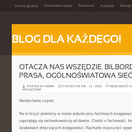
Archiwalne wpisy
Archiwum
Katego
Strona główna
Artykuły
BLOG DLA KAŻDEGO!
OTACZA NAS WSZĘDZIE. BILBORD
PRASA, OGÓLNOŚWIATOWA SIE
POSTED BY ADMIN
POSTED ON SIE - 14 - 2025
MOŻLIWOŚĆ 
WYŁĄCZONA
Niesłychanie często
Na to liczyć jesteśmy w stanie jedynie przy fachowych księgowych
zaprzątają się rachunkowością od dawna. Chodzi o fachowość, któ
działaniach dotyczących księgowości. Rachunki muszą być wypeł