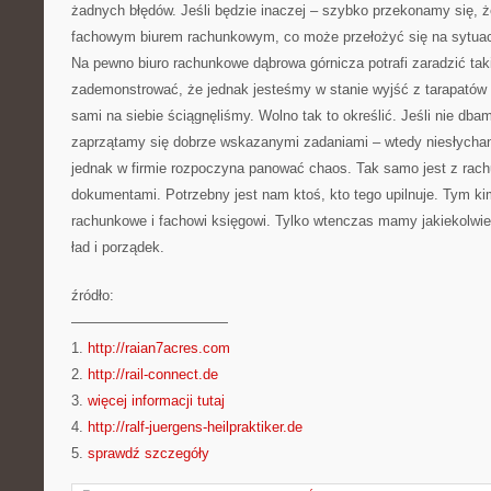
żadnych błędów. Jeśli będzie inaczej – szybko przekonamy się, 
fachowym biurem rachunkowym, co może przełożyć się na sytuac
Na pewno biuro rachunkowe dąbrowa górnicza potrafi zaradzić tak
zademonstrować, że jednak jesteśmy w stanie wyjść z tarapatów 
sami na siebie ściągnęliśmy. Wolno tak to określić. Jeśli nie db
zaprzątamy się dobrze wskazanymi zadaniami – wtedy niesłychani
jednak w firmie rozpoczyna panować chaos. Tak samo jest z rac
dokumentami. Potrzebny jest nam ktoś, kto tego upilnuje. Tym kim
rachunkowe i fachowi księgowi. Tylko wtenczas mamy jakiekolwie
ład i porządek.
źródło:
———————————
1.
http://raian7acres.com
2.
http://rail-connect.de
3.
więcej informacji tutaj
4.
http://ralf-juergens-heilpraktiker.de
5.
sprawdź szczegóły