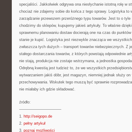
specjaliści. Jakkolwiek odgrywa ona niesłychanie istotną rolę w 
chociaż nie zdajemy sobie do końca z tego sprawy. Logistyka to 
zarządzanie przewozem przeróżnego typu towarów. Jest to o tyle 
chodzimy do sklepów, kupujemy jakieś artykuły. To właśnie dzięki
sprawnemu planowaniu dostaw docierają one na czas do punktów
stanie je kupić. Logistyka jest niezwykle znacząca we wszystkic
zwłaszcza tych dużych – transport towarów niebezpiecznych. Z je
stałego dostarczania towarów, z których powstają odpowiednie ar
nie stają, produkcja nie zostaje wstrzymana, a jednostka gospoda
Odrębną kwestią jest tudzież to, że we wszystkich przedsiębiors
wytwarzaniem jakiś dóbr, jest magazyn, niemniej jednak służy on
przechowywania. Wskutek tego muszą być sprawnie rozprowadzan
nie miałaby ich gdzie składować.
źródło:
———————————
1.
http://seigopo.de
2.
pełny artykuł
3.
poznaj możliwości