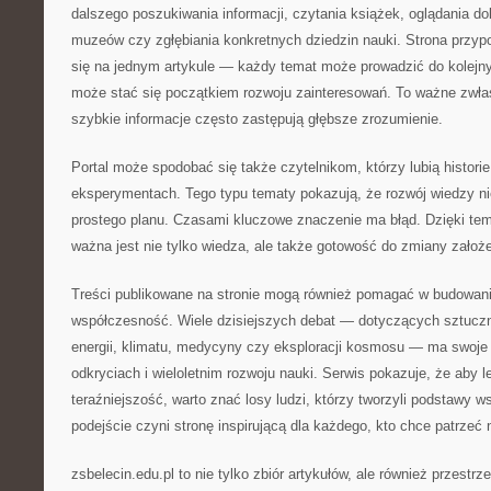
dalszego poszukiwania informacji, czytania książek, oglądania 
muzeów czy zgłębiania konkretnych dziedzin nauki. Strona przyp
się na jednym artykule — każdy temat może prowadzić do kolejny
może stać się początkiem rozwoju zainteresowań. To ważne zwł
szybkie informacje często zastępują głębsze zrozumienie.
Portal może spodobać się także czytelnikom, którzy lubią histori
eksperymentach. Tego typu tematy pokazują, że rozwój wiedzy n
prostego planu. Czasami kluczowe znaczenie ma błąd. Dzięki tem
ważna jest nie tylko wiedza, ale także gotowość do zmiany założ
Treści publikowane na stronie mogą również pomagać w budowani
współczesność. Wiele dzisiejszych debat — dotyczących sztucznej
energii, klimatu, medycyny czy eksploracji kosmosu — ma swoje
odkryciach i wieloletnim rozwoju nauki. Serwis pokazuje, że aby l
teraźniejszość, warto znać losy ludzi, którzy tworzyli podstawy 
podejście czyni stronę inspirującą dla każdego, kto chce patrzeć 
zsbelecin.edu.pl to nie tylko zbiór artykułów, ale również przest