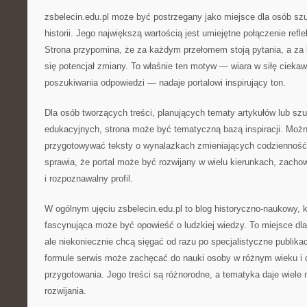
zsbelecin.edu.pl może być postrzegany jako miejsce dla osób sz
historii. Jego największą wartością jest umiejętne połączenie refle
Strona przypomina, że za każdym przełomem stoją pytania, a z
się potencjał zmiany. To właśnie ten motyw — wiara w siłę ciekaw
poszukiwania odpowiedzi — nadaje portalowi inspirujący ton.
Dla osób tworzących treści, planujących tematy artykułów lub szu
edukacyjnych, strona może być tematyczną bazą inspiracji. Możn
przygotowywać teksty o wynalazkach zmieniających codzienność.
sprawia, że portal może być rozwijany w wielu kierunkach, zacho
i rozpoznawalny profil.
W ogólnym ujęciu zsbelecin.edu.pl to blog historyczno-naukowy, k
fascynująca może być opowieść o ludzkiej wiedzy. To miejsce dla 
ale niekoniecznie chcą sięgać od razu po specjalistyczne publikac
formule serwis może zachęcać do nauki osoby w różnym wieku i
przygotowania. Jego treści są różnorodne, a tematyka daje wiele
rozwijania.