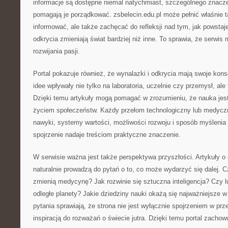
informacje są dostępne niemal natychmiast, szczególnego znaczen
pomagają je porządkować. zsbelecin.edu.pl może pełnić właśnie t
informować, ale także zachęcać do refleksji nad tym, jak powstaje
odkrycia zmieniają świat bardziej niż inne. To sprawia, że serwi
rozwijania pasji.
Portal pokazuje również, że wynalazki i odkrycia mają swoje ko
idee wpływały nie tylko na laboratoria, uczelnie czy przemysł, al
Dzięki temu artykuły mogą pomagać w zrozumieniu, że nauka jest
życiem społeczeństw. Każdy przełom technologiczny lub medyc
nawyki, systemy wartości, możliwości rozwoju i sposób myślenia 
spojrzenie nadaje treściom praktyczne znaczenie.
W serwisie ważna jest także perspektywa przyszłości. Artykuły 
naturalnie prowadzą do pytań o to, co może wydarzyć się dalej. 
zmienią medycynę? Jak rozwinie się sztuczna inteligencja? Czy 
odległe planety? Jakie dziedziny nauki okażą się najważniejsze 
pytania sprawiają, że strona nie jest wyłącznie spojrzeniem w prz
inspiracją do rozważań o świecie jutra. Dzięki temu portal zacho