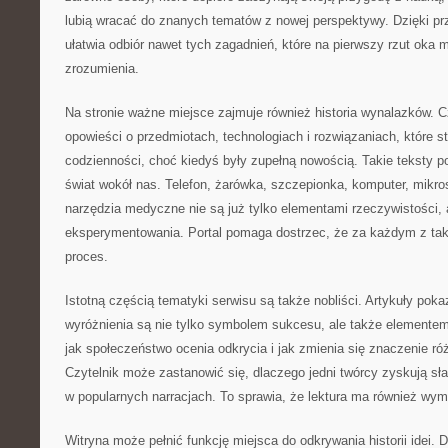
lubią wracać do znanych tematów z nowej perspektywy. Dzięki pr
ułatwia odbiór nawet tych zagadnień, które na pierwszy rzut oka
zrozumienia.
Na stronie ważne miejsce zajmuje również historia wynalazków. 
opowieści o przedmiotach, technologiach i rozwiązaniach, które st
codzienności, choć kiedyś były zupełną nowością. Takie teksty p
świat wokół nas. Telefon, żarówka, szczepionka, komputer, mik
narzędzia medyczne nie są już tylko elementami rzeczywistości, 
eksperymentowania. Portal pomaga dostrzec, że za każdym z taki
proces.
Istotną częścią tematyki serwisu są także nobliści. Artykuły poka
wyróżnienia są nie tylko symbolem sukcesu, ale także elementem
jak społeczeństwo ocenia odkrycia i jak zmienia się znaczenie ró
Czytelnik może zastanowić się, dlaczego jedni twórcy zyskują sła
w popularnych narracjach. To sprawia, że lektura ma również wymia
Witryna może pełnić funkcję miejsca do odkrywania historii idei. Dz