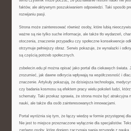
temu czytelnik może poczuć, że poznawanie historii nauki nie je
faktów, ale aktywnym poszukiwaniem odpowiedzi. Taki sposób pre
rozwijaniu pasji.
Strona może zainteresować również osoby, które lubią nieoczywis
ważne są nie tylko suche informacje, ale także tło wydarzeń, char
otoczenia, znaczenie przypadku czy społeczne konsekwencje odkr
otrzymuje pełniejszy obraz. Serwis pokazuje, że wynalazki i odkr
są częścią potrzeb społecznych.
zsbelecin.edu.pl można opisać jako portal dla ciekawych świata. 
zrozumieć, jak dawne odkrycia wpływają na współczesność i dlac
znaczenie. Artykuły pokazują, że dzisiejsza technologia, medycyn
czy badania kosmosu są efektem pracy wielu pokoleń ludzi, któr
schematy. Taki przekaz sprawia, że strona może być atrakcyjna n
nauki, ale także dla osób zainteresowanych innowacjami.
Portal wyróżnia się tym, że łączy wiedzę w formie przystępnej dl
Nie jest to miejsce przeznaczone wyłącznie dla specjalistów. Te
zarówno osoby, które dopiero zaczynają swoją przygodę z nauką, j