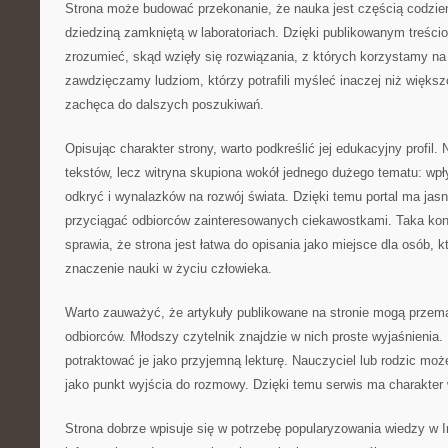
Strona może budować przekonanie, że nauka jest częścią codzien
dziedziną zamkniętą w laboratoriach. Dzięki publikowanym treścio
zrozumieć, skąd wzięły się rozwiązania, z których korzystamy na 
zawdzięczamy ludziom, którzy potrafili myśleć inaczej niż większ
zachęca do dalszych poszukiwań.
Opisując charakter strony, warto podkreślić jej edukacyjny profil. 
tekstów, lecz witryna skupiona wokół jednego dużego tematu: wpł
odkryć i wynalazków na rozwój świata. Dzięki temu portal ma ja
przyciągać odbiorców zainteresowanych ciekawostkami. Taka ko
sprawia, że strona jest łatwa do opisania jako miejsce dla osób, 
znaczenie nauki w życiu człowieka.
Warto zauważyć, że artykuły publikowane na stronie mogą przem
odbiorców. Młodszy czytelnik znajdzie w nich proste wyjaśnienia
potraktować je jako przyjemną lekturę. Nauczyciel lub rodzic moż
jako punkt wyjścia do rozmowy. Dzięki temu serwis ma charakter 
Strona dobrze wpisuje się w potrzebę popularyzowania wiedzy w 