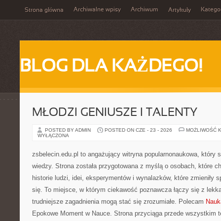
Archiwalne wpisy
Archiwum
Katego
Strona główna
Artykuły
BLOG DLA KAŻDEGO!
MŁODZI GENIUSZE I TALENTY
POSTED BY ADMIN
POSTED ON CZE - 23 - 2026
MOŻLIWOŚĆ 
WYŁĄCZONA
zsbelecin.edu.pl to angażujący witryna popularnonaukowa, który s
wiedzy. Strona została przygotowana z myślą o osobach, które c
historie ludzi, idei, eksperymentów i wynalazków, które zmieniły
się. To miejsce, w którym ciekawość poznawcza łączy się z lekk
trudniejsze zagadnienia mogą stać się zrozumiałe. Polecam
Nauk
Epokowe Moment w Nauce. Strona przyciąga przede wszystkim 