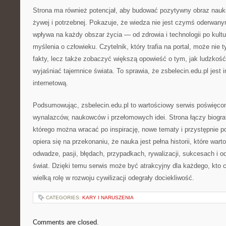
Strona ma również potencjał, aby budować pozytywny obraz nauki 
żywej i potrzebnej. Pokazuje, że wiedza nie jest czymś oderwany
wpływa na każdy obszar życia — od zdrowia i technologii po kultu
myślenia o człowieku. Czytelnik, który trafia na portal, może nie
fakty, lecz także zobaczyć większą opowieść o tym, jak ludzkość
wyjaśniać tajemnice świata. To sprawia, że zsbelecin.edu.pl jest i
internetową.
Podsumowując, zsbelecin.edu.pl to wartościowy serwis poświęcony
wynalazców, naukowców i przełomowych idei. Strona łączy biograf
którego można wracać po inspirację, nowe tematy i przystępnie p
opiera się na przekonaniu, że nauka jest pełna historii, które wart
odwadze, pasji, błędach, przypadkach, rywalizacji, sukcesach i od
świat. Dzięki temu serwis może być atrakcyjny dla każdego, kto c
wielką rolę w rozwoju cywilizacji odegrały dociekliwość.
CATEGORIES:
KARY I NARUSZENIA
Comments are closed.