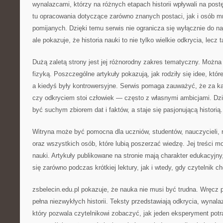
wynalazcami, którzy na różnych etapach historii wpływali na pos
tu opracowania dotyczące zarówno znanych postaci, jak i osób m
pomijanych. Dzięki temu serwis nie ogranicza się wyłącznie do na
ale pokazuje, że historia nauki to nie tylko wielkie odkrycia, lecz 
Dużą zaletą strony jest jej różnorodny zakres tematyczny. Można 
fizyką. Poszczególne artykuły pokazują, jak rodziły się idee, któr
a kiedyś były kontrowersyjne. Serwis pomaga zauważyć, że za k
czy odkryciem stoi człowiek — często z własnymi ambicjami. Dzi
być suchym zbiorem dat i faktów, a staje się pasjonującą historią.
Witryna może być pomocna dla uczniów, studentów, nauczycieli, 
oraz wszystkich osób, które lubią poszerzać wiedzę. Jej treści m
nauki. Artykuły publikowane na stronie mają charakter edukacyjny
się zarówno podczas krótkiej lektury, jak i wtedy, gdy czytelnik c
zsbelecin.edu.pl pokazuje, że nauka nie musi być trudna. Wręcz
pełna niezwykłych historii. Teksty przedstawiają odkrycia, wynalaz
który pozwala czytelnikowi zobaczyć, jak jeden eksperyment potraf