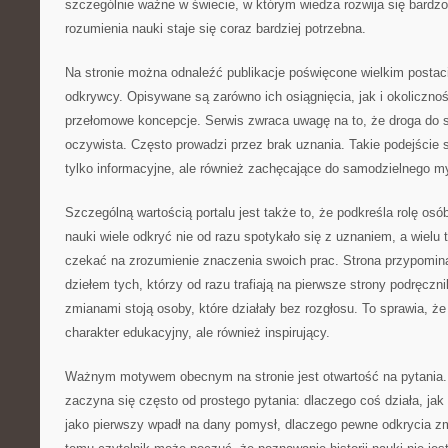
szczególnie ważne w świecie, w którym wiedza rozwija się bardz
rozumienia nauki staje się coraz bardziej potrzebna.
Na stronie można odnaleźć publikacje poświęcone wielkim postac
odkrywcy. Opisywane są zarówno ich osiągnięcia, jak i okoliczno
przełomowe koncepcje. Serwis zwraca uwagę na to, że droga do
oczywista. Często prowadzi przez brak uznania. Takie podejście s
tylko informacyjne, ale również zachęcające do samodzielnego my
Szczególną wartością portalu jest także to, że podkreśla rolę osó
nauki wiele odkryć nie od razu spotykało się z uznaniem, a wielu
czekać na zrozumienie znaczenia swoich prac. Strona przypomina
dziełem tych, którzy od razu trafiają na pierwsze strony podręcz
zmianami stoją osoby, które działały bez rozgłosu. To sprawia, że
charakter edukacyjny, ale również inspirujący.
Ważnym motywem obecnym na stronie jest otwartość na pytania. 
zaczyna się często od prostego pytania: dlaczego coś działa, jak
jako pierwszy wpadł na dany pomysł, dlaczego pewne odkrycia zmi