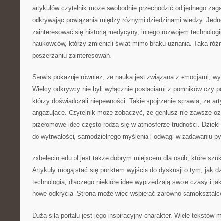
artykułów czytelnik może swobodnie przechodzić od jednego zaga
odkrywając powiązania między różnymi dziedzinami wiedzy. Jed
zainteresować się historią medycyny, innego rozwojem technologi
naukowców, którzy zmieniali świat mimo braku uznania. Taka róż
poszerzaniu zainteresowań.
Serwis pokazuje również, że nauka jest związana z emocjami, wybo
Wielcy odkrywcy nie byli wyłącznie postaciami z pomników czy po
którzy doświadczali niepewności. Takie spojrzenie sprawia, że art
angażujące. Czytelnik może zobaczyć, że geniusz nie zawsze oz
przełomowe idee często rodzą się w atmosferze trudności. Dzięki
do wytrwałości, samodzielnego myślenia i odwagi w zadawaniu py
zsbelecin.edu.pl jest także dobrym miejscem dla osób, które szuk
Artykuły mogą stać się punktem wyjścia do dyskusji o tym, jak dzi
technologia, dlaczego niektóre idee wyprzedzają swoje czasy i ja
nowe odkrycia. Strona może więc wspierać zarówno samokształce
Dużą siłą portalu jest jego inspiracyjny charakter. Wiele tekstów