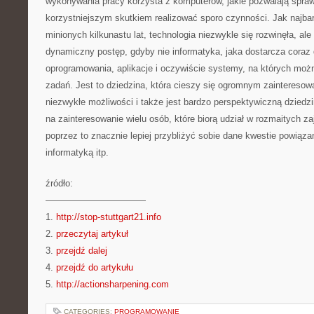
wykonywania pracy korzysta z komputerów, jakie pozwalają sprawn
korzystniejszym skutkiem realizować sporo czynności. Jak najbar
minionych kilkunastu lat, technologia niezwykle się rozwinęła, ale
dynamiczny postęp, gdyby nie informatyka, jaka dostarcza coraz
oprogramowania, aplikacje i oczywiście systemy, na których mo
zadań. Jest to dziedzina, która cieszy się ogromnym zaintereso
niezwykłe możliwości i także jest bardzo perspektywiczną dziedz
na zainteresowanie wielu osób, które biorą udział w rozmaitych z
poprzez to znacznie lepiej przybliżyć sobie dane kwestie powiąz
informatyką itp.
źródło:
———————————
1.
http://stop-stuttgart21.info
2.
przeczytaj artykuł
3.
przejdź dalej
4.
przejdź do artykułu
5.
http://actionsharpening.com
CATEGORIES:
PROGRAMOWANIE