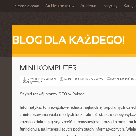
Archiwalne wpisy
Archiwum
Katego
Strona główna
Artykuły
BLOG DLA KAŻDEGO!
MINI KOMPUTER
POSTED BY ADMIN
POSTED ON LIP - 5 - 2025
MOŻLIWOŚĆ K
WYŁĄCZONA
Szybki rozwój branży SEO w Polsce
Informatyka, to niewątpliwie jedna z najbardziej popularnych dzie
zainteresowanie wielu młodych ludzi, ale też starsze osoby wykaz
każdego dnia mają styczność z innowacyjnymi przedmiotami mult
funkcjonują na interesujących podmiotach informatycznych. Wiel