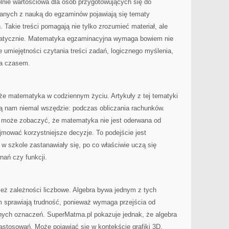
nie wartościowa dla osób przygotowujących się do
anych z nauką do egzaminów pojawiają się tematy
Takie treści pomagają nie tylko zrozumieć materiał, ale
matycznie. Matematyka egzaminacyjna wymaga bowiem nie
e umiejętności czytania treści zadań, logicznego myślenia,
ia czasem.
e matematyka w codziennym życiu. Artykuły z tej tematyki
zą nam niemal wszędzie: podczas obliczania rachunków.
k może zobaczyć, że matematyka nie jest oderwana od
mować korzystniejsze decyzje. To podejście jest
 w szkole zastanawiały się, po co właściwie uczą się
nań czy funkcji.
ież zależności liczbowe. Algebra bywa jednym z tych
m sprawiają trudność, ponieważ wymaga przejścia od
lnych oznaczeń. SuperMatma.pl pokazuje jednak, że algebra
stosowań. Może pojawiać się w kontekście grafiki 3D.