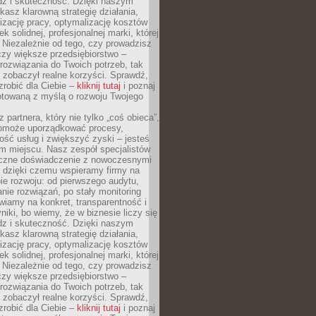
dz i skuteczność. Dzięki naszym
asz klarowną strategię działania,
izację pracy, optymalizację kosztów
k solidnej, profesjonalnej marki, której
ą. Niezależnie od tego, czy prowadzisz
czy większe przedsiębiorstwo –
ozwiązania do Twoich potrzeb, tak
 zobaczył realne korzyści. Sprawdź,
robić dla Ciebie –
kliknij tutaj
i poznaj
otowaną z myślą o rozwoju Twojego
 partnera, który nie tylko „coś obieca”,
 pomoże uporządkować procesy,
ość usług i zwiększyć zyski – jesteś
m miejscu. Nasz zespół specjalistów
yczne doświadczenie z nowoczesnymi
, dzięki czemu wspieramy firmy na
e rozwoju: od pierwszego audytu,
nie rozwiązań, po stały monitoring
wiamy na konkret, transparentność i
niki, bo wiemy, że w biznesie liczy się
dz i skuteczność. Dzięki naszym
asz klarowną strategię działania,
izację pracy, optymalizację kosztów
k solidnej, profesjonalnej marki, której
ą. Niezależnie od tego, czy prowadzisz
czy większe przedsiębiorstwo –
ozwiązania do Twoich potrzeb, tak
 zobaczył realne korzyści. Sprawdź,
robić dla Ciebie –
kliknij tutaj
i poznaj