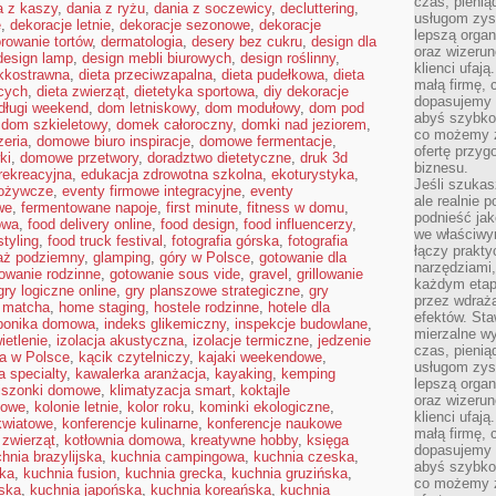
czas, pienią
a z kaszy
,
dania z ryżu
,
dania z soczewicy
,
decluttering
,
usługom zysk
e
,
dekoracje letnie
,
dekoracje sezonowe
,
dekoracje
lepszą organ
rowanie tortów
,
dermatologia
,
desery bez cukru
,
design dla
oraz wizerune
design lamp
,
design mebli biurowych
,
design roślinny
,
klienci ufaj
ekkostrawna
,
dieta przeciwzapalna
,
dieta pudełkowa
,
dieta
małą firmę, 
cych
,
dieta zwierząt
,
dietetyka sportowa
,
diy dekoracje
dopasujemy r
długi weekend
,
dom letniskowy
,
dom modułowy
,
dom pod
abyś szybko
,
dom szkieletowy
,
domek całoroczny
,
domki nad jeziorem
,
co możemy z
eria
,
domowe biuro inspiracje
,
domowe fermentacje
,
ofertę przyg
ki
,
domowe przetwory
,
doradztwo dietetyczne
,
druk 3d
biznesu.
 rekreacyjna
,
edukacja zdrowotna szkolna
,
ekoturystyka
,
Jeśli szukasz
pożywcze
,
eventy firmowe integracyjne
,
eventy
ale realnie
we
,
fermentowane napoje
,
first minute
,
fitness w domu
,
podnieść jak
owa
,
food delivery online
,
food design
,
food influencerzy
,
we właściwy
styling
,
food truck festival
,
fotografia górska
,
fotografia
łączy prakt
aż podziemny
,
glamping
,
góry w Polsce
,
gotowanie dla
narzędziami
owanie rodzinne
,
gotowanie sous vide
,
gravel
,
grillowanie
każdym etapi
gry logiczne online
,
gry planszowe strategiczne
,
gry
przez wdraża
 matcha
,
home staging
,
hostele rodzinne
,
hotele dla
efektów. Sta
ponika domowa
,
indeks glikemiczny
,
inspekcje budowlane
,
mierzalne wy
ietlenie
,
izolacja akustyczna
,
izolacje termiczne
,
jedzenie
czas, pienią
ra w Polsce
,
kącik czytelniczy
,
kajaki weekendowe
,
usługom zysk
 specialty
,
kawalerka aranżacja
,
kayaking
,
kemping
lepszą organ
iszonki domowe
,
klimatyzacja smart
,
koktajle
oraz wizerune
kowe
,
kolonie letnie
,
kolor roku
,
kominki ekologiczne
,
klienci ufaj
kwiatowe
,
konferencje kulinarne
,
konferencje naukowe
małą firmę, 
 zwierząt
,
kotłownia domowa
,
kreatywne hobby
,
księga
dopasujemy r
hnia brazylijska
,
kuchnia campingowa
,
kuchnia czeska
,
abyś szybko
ska
,
kuchnia fusion
,
kuchnia grecka
,
kuchnia gruzińska
,
co możemy z
jska
,
kuchnia japońska
,
kuchnia koreańska
,
kuchnia