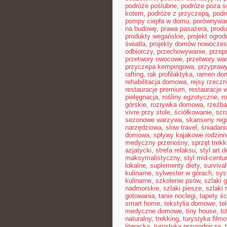
podróże poślubne
,
podróże poza 
kotem
,
podróże z przyczepą
,
podr
pompy ciepła w domu
,
porównywar
na budowę
,
prawa pasażera
,
produ
produkty wegańskie
,
projekt ogro
światła
,
projekty domów nowocze
odbiorczy
,
przechowywanie
,
przep
przetwory owocowe
,
przetwory wa
przyczepa kempingowa
,
przyprawy
rafting
,
rak profilaktyka
,
ramen do
rehabilitacja domowa
,
rejsy rzeczn
restauracje premium
,
restauracje 
pielęgnacja
,
rośliny egzotyczne
,
r
górskie
,
rozrywka domowa
,
rzeźba
vivre przy stole
,
ściółkowanie
,
scr
sezonowe warzywa
,
skanseny reg
narzędziowa
,
slow travel
,
śniadani
domowa
,
spływy kajakowe rodzinn
medyczny przenośny
,
sprzęt trek
azjatycki
,
strefa relaksu
,
styl art 
maksymalistyczny
,
styl mid-centu
lokalne
,
suplementy diety
,
survival
kulinarne
,
sylwester w górach
,
sys
kulinarne
,
szkolenie psów
,
szlaki 
nadmorskie
,
szlaki piesze
,
szlaki
gotowania
,
tanie noclegi
,
tapety ś
smart home
,
tekstylia domowe
,
te
medyczne domowe
,
tiny house
,
to
naturalny
,
trekking
,
turystyka film
literacka
,
turystyka przyrodnicza
,