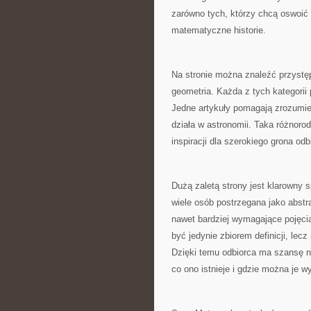
zarówno tych, którzy chcą oswoić t
matematyczne historie.
Na stronie można znaleźć przystę
geometria. Każda z tych kategorii
Jedne artykuły pomagają zrozumie
działa w astronomii. Taka różnor
inspiracji dla szerokiego grona odb
Dużą zaletą strony jest klarowny
wiele osób postrzegana jako abstr
nawet bardziej wymagające pojęci
być jedynie zbiorem definicji, le
Dzięki temu odbiorca ma szansę ni
co ono istnieje i gdzie można je w