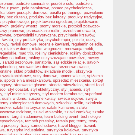
sezonem
,
podróże senioralne
,
podróże solo
,
podróże z
óże z psem
,
pola namiotowe
,
pomoc psychologiczna
,
ka lotów
,
porządki domowe
,
posiłki po treningu
,
pozwolenie
kty bez glutenu
,
produkty bez laktozy
,
produkty tradycyjne
,
du przydomowego
,
projektowanie ogrodzeń
,
projektowanie
snych
,
projekty wnętrz
,
promy morskie
,
protokół zdawczo-
rawy promowe
,
przesadzanie roślin
,
przestrzeń otwarta
,
rzywne
,
przewodniki turystyczne
,
przycinanie krzewów
,
 świata
,
psy profilaktyka
,
psychoterapia
,
puzzle
,
quizy
,
mowy
,
ravioli domowe
,
recenzje kawiarni
,
regulamin osiedla
,
e
,
relaks w domu
,
relaks w ogrodzie
,
renowacja mebli
,
wegańskie
,
road trip
,
rośliny cieniolubne
,
rośliny doniczkowe
ośliny na balkon
,
rośliny oczyszczające powietrze
,
rowery
,
sałatki sezonowe
,
sanatoria
,
sąsiedzkie relacje
,
savoir-
apbooking
,
serowarstwo domowe
,
sezonowe owoce
,
ionalne
,
skład produktów
,
składanie modeli
,
skrzynka
a wysokobiałkowe
,
sosy domowe
,
spacer w lesie
,
spiżarnia
e
,
spółdzielnia mieszkaniowa
,
sprzedaż mieszkania
,
sprzęt
kingowy
,
sterowanie głosem
,
stodoła mieszkalna
,
street food
deco
,
styl coastal
,
styl eklektyczny
,
styl japandi
,
styl
ry
,
styl minimalistyczny
,
styl modern farmhouse
,
superfood
,
sushi w domu
,
suszone kwiaty
,
świece sojowe
,
święta
temy zabezpieczeń domowych
,
szkodniki roślin
,
szkolenia
górskie
,
szlaki historyczne
,
szlaki kulinarne
,
szlaki
 rowerowe rodzinne
,
szlaki winiarskie
,
szlaki zamków
,
sztuka
cienne
,
targi śniadaniowe
,
team building event
,
technologie
lepsychologia
,
tempeh przepisy
,
terapia par
,
termy
,
testy
fu przepisy
,
trasy samochodowe
,
travel blogger
,
trawnik
owa
,
turystyka industrialna
,
turystyka kolejowa
,
turystyka
turystyka sakralna
,
ubezpieczenie podróżne
,
uprawa