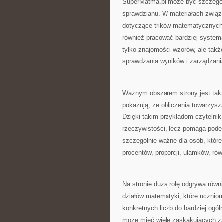
SuperMatma.pl może być szczegól
sprawdzianu. W materiałach związ
dotyczące trików matematycznych. 
również pracować bardziej syste
tylko znajomości wzorów, ale takż
sprawdzania wyników i zarządzan
Ważnym obszarem strony jest takż
pokazują, że obliczenia towarzys
Dzięki takim przykładom czytelni
rzeczywistości, lecz pomaga podej
szczególnie ważne dla osób, które
procentów, proporcji, ułamków, rów
Na stronie dużą rolę odgrywa równ
działów matematyki, które ucznio
konkretnych liczb do bardziej ogó
może mieć wiele zaskakujących za