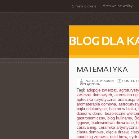
Archiwalne wpisy
Strona główna
BLOG DLA K
MATEMATYKA
POSTED BY ADMIN
POSTED ON
WYŁĄCZONA
Tagi:
adopcje zwierząt
,
agroturyst
zwierząt domowych
,
akcesoria og
apteczka turystyczna
,
aranżacja b
aromaterapia domowa
,
astroturyst
bajki edukacyjne
,
balkon w bloku
,
dzieci w domu
,
bezpieczne wierce
gastronomiczny
,
blog kulinarny
,
Bo
lęgowe
,
budownictwo drewniane
,
b
caravaning
,
ceramika artystyczna
ciasta domowe
,
cięcie drzew
,
cisz
coaching zdrowia
,
cold brew
,
cydr 