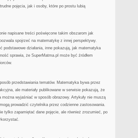
rudne pojęcia, jak i osoby, które po prostu lubią
pnie napisane treści poświęcone takim obszarom jak
 pozwala spojrzeć na matematykę z innej perspektywy.
ć podstawowe działania, inne pokazują, jak matematyka
odność sprawia, że SuperMatma.pl może być źródłem
iorców.
 sposób przedstawiania tematów. Matematyka bywa przez
akcyjna, ale materiały publikowane w serwisie pokazują, że
a można wyjaśniać w sposób obrazowy. Artykuły nie muszą
cz mogą prowadzić czytelnika przez codzienne zastosowania.
e tylko zapamiętać dane pojęcie, ale również zrozumieć, po
ykorzystać.