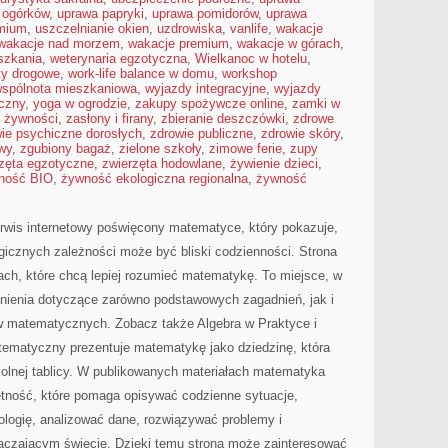
 ogórków
,
uprawa papryki
,
uprawa pomidorów
,
uprawa
emium
,
uszczelnianie okien
,
uzdrowiska
,
vanlife
,
wakacje
wakacje nad morzem
,
wakacje premium
,
wakacje w górach
,
szkania
,
weterynaria egzotyczna
,
Wielkanoc w hotelu
,
ty drogowe
,
work-life balance w domu
,
workshop
spólnota mieszkaniowa
,
wyjazdy integracyjne
,
wyjazdy
czny
,
yoga w ogrodzie
,
zakupy spożywcze online
,
zamki w
 żywności
,
zasłony i firany
,
zbieranie deszczówki
,
zdrowe
ie psychiczne dorosłych
,
zdrowie publiczne
,
zdrowie skóry
,
wy
,
zgubiony bagaż
,
zielone szkoły
,
zimowe ferie
,
zupy
zęta egzotyczne
,
zwierzęta hodowlane
,
żywienie dzieci
,
ność BIO
,
żywność ekologiczna regionalna
,
żywność
wis internetowy poświęcony matematyce, który pokazuje,
logicznych zależności może być bliski codzienności. Strona
ach, które chcą lepiej rozumieć matematykę. To miejsce, w
nienia dotyczące zarówno podstawowych zagadnień, jak i
 matematycznych. Zobacz także Algebra w Praktyce i
atematyczny prezentuje matematykę jako dziedzinę, która
kolnej tablicy. W publikowanych materiałach matematyka
ętność, które pomaga opisywać codzienne sytuacje,
ologię, analizować dane, rozwiązywać problemy i
taczającym świecie. Dzięki temu strona może zainteresować