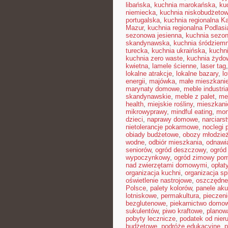
libańska
,
kuchnia marokańska
,
ku
niemiecka
,
kuchnia niskobudżeto
portugalska
,
kuchnia regionalna K
Mazur
,
kuchnia regionalna Podlasi
sezonowa jesienna
,
kuchnia sezon
skandynawska
,
kuchnia śródziem
turecka
,
kuchnia ukraińska
,
kuchn
kuchnia zero waste
,
kuchnia żydo
kwietna
,
lamele ścienne
,
laser tag
lokalne atrakcje
,
lokalne bazary
,
l
energii
,
majówka
,
małe mieszkani
marynaty domowe
,
meble industri
skandynawskie
,
meble z palet
,
me
health
,
miejskie rośliny
,
mieszkan
mikrowyprawy
,
mindful eating
,
mon
dzieci
,
naprawy domowe
,
narciars
nietolerancje pokarmowe
,
noclegi p
obiady budżetowe
,
obozy młodzie
wodne
,
odbiór mieszkania
,
odnawi
seniorów
,
ogród deszczowy
,
ogród
wypoczynkowy
,
ogród zimowy pom
nad zwierzętami domowymi
,
opłat
organizacja kuchni
,
organizacja sp
oświetlenie nastrojowe
,
oszczędne
Polsce
,
palety kolorów
,
panele ak
lotniskowe
,
permakultura
,
pieczen
bezglutenowe
,
piekarnictwo domo
sukulentów
,
piwo kraftowe
,
planow
pobyty lecznicze
,
podatek od nier
budżetowe
,
podróże edukacyjne
,
p