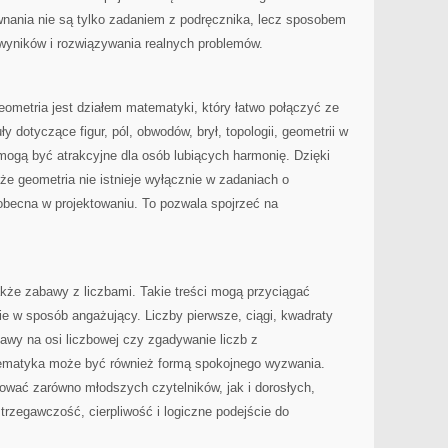
ównania nie są tylko zadaniem z podręcznika, lecz sposobem
 wyników i rozwiązywania realnych problemów.
Geometria jest działem matematyki, który łatwo połączyć ze
y dotyczące figur, pól, obwodów, brył, topologii, geometrii w
 mogą być atrakcyjne dla osób lubiących harmonię. Dzięki
e geometria nie istnieje wyłącznie w zadaniach o
t obecna w projektowaniu. To pozwala spojrzeć na
że zabawy z liczbami. Takie treści mogą przyciągać
e w sposób angażujący. Liczby pierwsze, ciągi, kwadraty
awy na osi liczbowej czy zgadywanie liczb z
ematyka może być również formą spokojnego wyzwania.
ować zarówno młodszych czytelników, jak i dorosłych,
trzegawczość, cierpliwość i logiczne podejście do