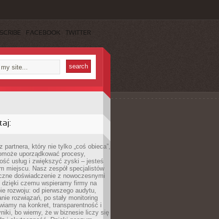
SCRIBE
FACEBOOK
TWITTER
aj:
 partnera, który nie tylko „coś obieca”,
 pomoże uporządkować procesy,
ość usług i zwiększyć zyski – jesteś
m miejscu. Nasz zespół specjalistów
yczne doświadczenie z nowoczesnymi
, dzięki czemu wspieramy firmy na
e rozwoju: od pierwszego audytu,
nie rozwiązań, po stały monitoring
wiamy na konkret, transparentność i
niki, bo wiemy, że w biznesie liczy się