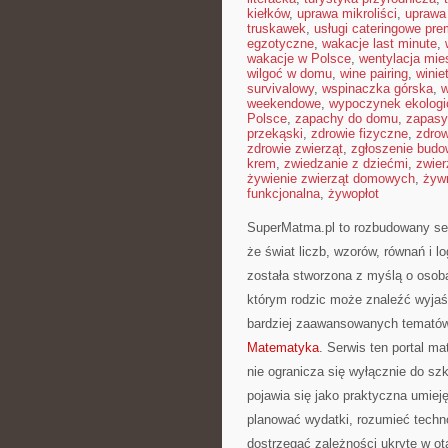
kiełków
,
uprawa mikroliści
,
uprawa
truskawek
,
usługi cateringowe pr
egzotyczne
,
wakacje last minute
,
wakacje w Polsce
,
wentylacja mie
wilgoć w domu
,
wine pairing
,
winie
survivalowy
,
wspinaczka górska
,
w
weekendowe
,
wypoczynek ekologi
Polsce
,
zapachy do domu
,
zapasy
przekąski
,
zdrowie fizyczne
,
zdrow
zdrowie zwierząt
,
zgłoszenie budo
krem
,
zwiedzanie z dziećmi
,
zwier
żywienie zwierząt domowych
,
żyw
funkcjonalna
,
żywopłot
SuperMatma.pl to rozbudowany ser
że świat liczb, wzorów, równań i 
została stworzona z myślą o osob
którym rodzic może znaleźć wyjaś
bardziej zaawansowanych tematów
Matematyka
. Serwis ten portal m
nie ogranicza się wyłącznie do sz
pojawia się jako praktyczna umiej
planować wydatki, rozumieć techn
dostrzegać zależności ukryte w o