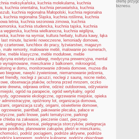
ofertę przyg
chnia meksykańska
,
kuchnia molekularna
,
kuchnia
biznesu.
wa
,
kuchnia orientalna
,
kuchnia peruwiańska
,
kuchnia
aszub
,
kuchnia regionalna Małopolski
,
kuchnia regionalna
a
,
kuchnia regionalna Śląska
,
kuchnia roślinna
,
kuchnia
owa letnia
,
kuchnia sezonowa zimowa
,
kuchnia
nomorska
,
kuchnia studencka
,
kuchnia tajska
,
kuchnia
ia węgierska
,
kuchnia wielkanocna
,
kuchnia wigilijna
,
wska
,
kuchnie na wymiar
,
kultura herbaty
,
kultura kawy
,
łąka
,
last minute
,
łazienki nowoczesne
,
lemoniady domowe
,
oty czarterowe
,
lunchbox do pracy
,
łyżwiarstwo
,
magazyn
e
,
małe remonty
,
malowanie mebli
,
malowanie po numerach
,
alne
,
meble klasyczne
,
meble modułowe
,
meble
dycyna estetyczna zabiegi
,
medycyna prewencyjna
,
mental
ie wynajmowane
,
mieszkanie z balkonem
,
mikroogród
,
itoring w domu
,
monitorowanie zdrowia domowe
,
muzea dla
two biegowe
,
nawyki żywieniowe
,
niemarnowanie jedzenia
,
et friendly
,
noclegi z jacuzzi
,
noclegi z sauną
,
nocne niebo
,
żowe
,
obserwacja ptaków
,
ochrona przed mrozem
,
oczko
anie drewna
,
odprawa online
,
odzież outdoorowa
,
odżywianie
 miejski
,
ogród na parapecie
,
ogród wertykalny
,
ogród
ysły
,
ogrzewanie ekologiczne
,
ogrzewanie miejskie
,
opieka
y administracyjne
,
opóźniony lot
,
organizacja domowa
,
iżarni
,
organizacja szafy
,
origami
,
oświetlenie domowe
,
 ogrzewanie
,
paintball
,
pakowanie plecaka
,
pałace w
ustyczne
,
parki linowe
,
parki tematyczne
,
parkingi
ie chleba na zakwasie
,
pieczenie ciast
,
pieczywo
we
,
pielęgnacja bonsai
,
pielęgnacja storczyków
,
pielęgnacja
anie posiłków
,
planowanie zakupów
,
pleśń w mieszkaniu
,
uchomości
,
podróż pociągiem
,
podróże aktywne
,
podróże
odróże kamperem
,
podróże kulinarne
,
podróże objazdowe
,