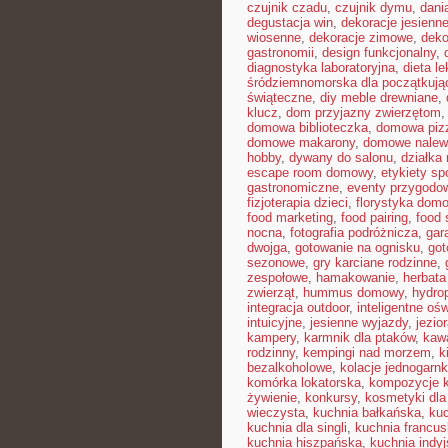
czujnik czadu
,
czujnik dymu
,
dani
degustacja win
,
dekoracje jesienn
wiosenne
,
dekoracje zimowe
,
deko
gastronomii
,
design funkcjonalny
,
diagnostyka laboratoryjna
,
dieta l
śródziemnomorska dla początkują
świąteczne
,
diy meble drewniane
,
klucz
,
dom przyjazny zwierzętom
domowa biblioteczka
,
domowa pizz
domowe makarony
,
domowe nalew
hobby
,
dywany do salonu
,
działka
escape room domowy
,
etykiety s
gastronomiczne
,
eventy przygodo
fizjoterapia dzieci
,
florystyka dom
food marketing
,
food pairing
,
food 
nocna
,
fotografia podróżnicza
,
gar
dwojga
,
gotowanie na ognisku
,
got
sezonowe
,
gry karciane rodzinne
,
zespołowe
,
hamakowanie
,
herbata
zwierząt
,
hummus domowy
,
hydro
integracja outdoor
,
inteligentne ośw
intuicyjne
,
jesienne wyjazdy
,
jezio
kampery
,
karmnik dla ptaków
,
kawa
rodzinny
,
kempingi nad morzem
,
k
bezalkoholowe
,
kolacje jednogarn
komórka lokatorska
,
kompozycje 
żywienie
,
konkursy
,
kosmetyki dla
wieczysta
,
kuchnia bałkańska
,
kuc
kuchnia dla singli
,
kuchnia francu
kuchnia hiszpańska
,
kuchnia indy