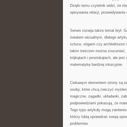
Dzięki temu czytelnik widzi, że r
opisywania relacji, przewidywania
Serwis rozwija także temat brył. 
światem wizualnym, dlatego artykuł
sztuce, origami czy architekturze
takim treściom można zrozumieć, ż
trójkątach i prostokątach, ale jes
matematykę bardziej intuicyjnie.
Ciekawym elementem strony są tak
osoby, które chcą ćwiczyć myśleni
magiczne, zagadki, układanki, zab
podpowiedziami pokazują, że mat
Tego typu artykuły mogą zainteres
którzy lubią sprawdzać swoją spos
problemów.