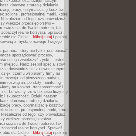
dz i skuteczność. Dzięki naszym
asz klarowną strategię działania,
izację pracy, optymalizację kosztów
k solidnej, profesjonalnej marki, której
ą. Niezależnie od tego, czy prowadzisz
czy większe przedsiębiorstwo –
ozwiązania do Twoich potrzeb, tak
 zobaczył realne korzyści. Sprawdź,
robić dla Ciebie –
kliknij tutaj
i poznaj
otowaną z myślą o rozwoju Twojego
 partnera, który nie tylko „coś obieca”,
 pomoże uporządkować procesy,
ość usług i zwiększyć zyski – jesteś
m miejscu. Nasz zespół specjalistów
yczne doświadczenie z nowoczesnymi
, dzięki czemu wspieramy firmy na
e rozwoju: od pierwszego audytu,
nie rozwiązań, po stały monitoring
wiamy na konkret, transparentność i
niki, bo wiemy, że w biznesie liczy się
dz i skuteczność. Dzięki naszym
asz klarowną strategię działania,
izację pracy, optymalizację kosztów
k solidnej, profesjonalnej marki, której
ą. Niezależnie od tego, czy prowadzisz
czy większe przedsiębiorstwo –
ozwiązania do Twoich potrzeb, tak
 zobaczył realne korzyści. Sprawdź,
robić dla Ciebie –
kliknij tutaj
i poznaj