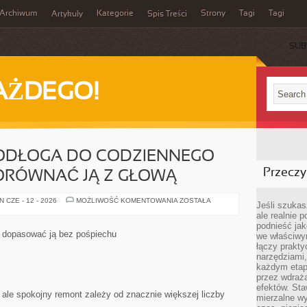
Archiwum
Kategorie
Strony
Tagi
Tagi
Artykuły
Spis Treści
SUB
AŻDEGO!
ODŁOGA DO CODZIENNEGO
Przeczyt
ORÓWNAĆ JĄ Z GŁOWĄ
LAMINOWANA
 CZE - 12 - 2026
MOŻLIWOŚĆ KOMENTOWANIA
ZOSTAŁA
Jeśli szukasz
PODŁOGA
ale realnie
DO
CODZIENNEGO
podnieść jak
WNĘTRZA:
 dopasować ją bez pośpiechu
we właściwy
JAK
PORÓWNAĆ
łączy prakt
JĄ
narzędziami
Z
każdym etapi
GŁOWĄ
przez wdraża
efektów. Sta
 ale spokojny remont zależy od znacznie większej liczby
mierzalne wy