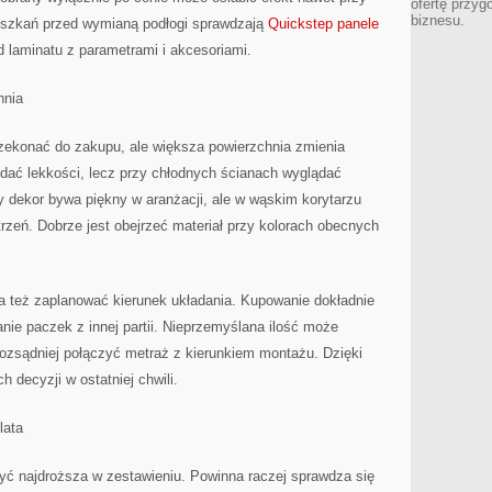
ofertę przyg
biznesu.
eszkań przed wymianą podłogi sprawdzają
Quickstep panele
d laminatu z parametrami i akcesoriami.
hnia
rzekonać do zakupu, ale większa powierzchnia zmienia
odać lekkości, lecz przy chłodnych ścianach wyglądać
wy dekor bywa piękny w aranżacji, ale w wąskim korytarzu
zeń. Dobrze jest obejrzeć materiał przy kolorach obecnych
 też zaplanować kierunek układania. Kupowanie dokładnie
ie paczek z innej partii. Nieprzemyślana ilość może
rozsądniej połączyć metraż z kierunkiem montażu. Dzięki
decyzji w ostatniej chwili.
lata
być najdroższa w zestawieniu. Powinna raczej sprawdza się