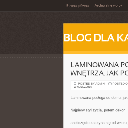
Archiwalne wpisy
Strona główna
BLOG DLA K
LAMINOWANA P
WNĘTRZA: JAK P
POSTED BY ADMIN
POSTED ON
WYŁĄCZONA
Laminowana podłoga do domu: jak
Najpierw styl życia, potem dekor
aneliczęsto zaczyna się od wzoru,