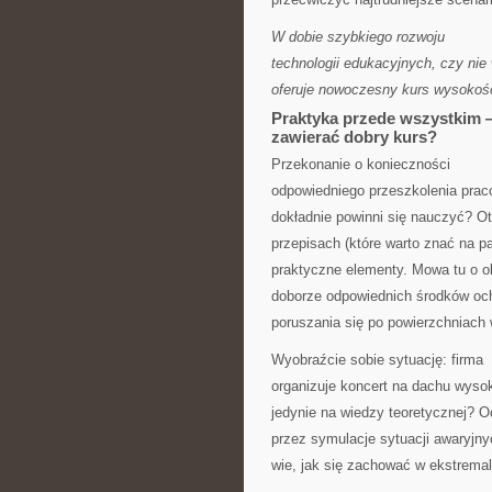
W dobie szybkiego rozwoju
technologii edukacyjnych, czy nie
oferuje nowoczesny kurs wysokoś
Praktyka przede wszystkim —
zawierać dobry kurs?
Przekonanie o konieczności
odpowiedniego przeszkolenia prac
dokładnie powinni się nauczyć? Ot
przepisach (które warto znać na p
praktyczne elementy. Mowa tu o o
doborze odpowiednich środków och
poruszania się po powierzchniach
Wyobraźcie sobie sytuację: firma
organizuje koncert na dachu wys
jedynie na wiedzy teoretycznej? O
przez symulacje sytuacji awaryjn
wie, jak się zachować w ekstrema