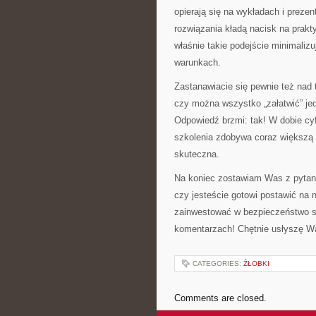
opierają się na wykładach i prez
rozwiązania kładą nacisk na prakt
właśnie takie podejście minimaliz
warunkach.
Zastanawiacie się pewnie też nad 
czy można wszystko „załatwić” je
Odpowiedź brzmi: tak! W dobie cyf
szkolenia zdobywa coraz większą 
skuteczna.
Na koniec zostawiam Was z pyta
czy jesteście gotowi postawić na 
zainwestować w bezpieczeństwo s
komentarzach! Chętnie usłyszę Wa
CATEGORIES:
ŹŁOBKI
Comments are closed.