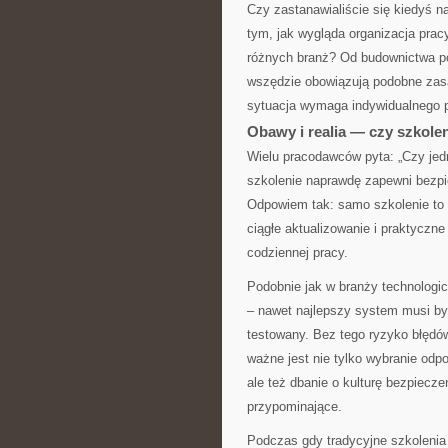
Czy zastanawialiście się kiedyś n
tym, jak wygląda organizacja pra
różnych branż? Od budownictwa po
wszędzie obowiązują podobne zas
sytuacja wymaga indywidualnego p
Obawy i realia — czy szkole
Wielu pracodawców pyta: „Czy jed
szkolenie naprawdę zapewni bezpi
Odpowiem tak: samo szkolenie to 
ciągłe aktualizowanie i praktyczn
codziennej pracy.
Podobnie jak w branży technologic
– nawet najlepszy system musi być
testowany. Bez tego ryzyko błędó
ważne jest nie tylko wybranie od
ale też dbanie o kulturę bezpiecze
przypominające.
Podczas gdy tradycyjne szkolenia