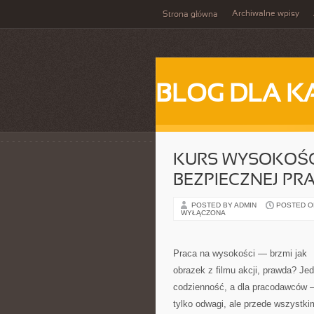
Archiwalne wpisy
Strona główna
BLOG DLA K
KURS WYSOKOŚC
BEZPIECZNEJ P
POSTED BY ADMIN
POSTED ON
WYŁĄCZONA
Praca na wysokości — brzmi jak
obrazek z filmu akcji, prawda? Je
codzienność, a dla pracodawców 
tylko odwagi, ale przede wszystki