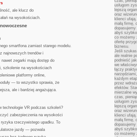
czas, pienią
rs
usługom zysk
lepszą organ
alność, ale klucz do
oraz wizerune
iałań na wysokościach.
klienci ufaj
małą firmę, 
a nowoczesne
dopasujemy r
abyś szybko
co możemy z
u
ofertę przyg
nego smartfona zamiast starego modelu.
biznesu.
Jeśli szukasz
z najnowszych trendów i
ale realnie
podnieść jak
dy nawet zegarki mają dostęp do
we właściwy
ki, szkolenie na wysokościach
łączy prakt
narzędziami
leniowe platformy online,
każdym etapi
oduły — to wszystko sprawia, że
przez wdraża
efektów. Sta
ejsza, ale i bardziej angażująca.
mierzalne wy
czas, pienią
usługom zysk
lepszą organ
 w technologie VR podczas szkoleń?
oraz wizerune
iczyć zabezpieczenia na wysokości
klienci ufaj
małą firmę, 
c ryzyka rzeczywistego upadku. To
dopasujemy r
abyś szybko
mulatorze jazdy — pozwala
co możemy z
riusze bez żadnego ryzyka.