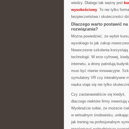
wiedzy. Dlatego tak ważny jest
ku
wysokościowy
. To nie tylko form
bezpieczeństwa i skuteczności dz
Dlaczego warto postawić n
rozwiązania?
Można powiedzieć, że wybór kurs
wysokiego to jak zakup nowoczes
Nowoczesne szkolenia korzystają 
technologii. W erze cyfrowej, kie
internetu, a drony patrolują budyn
musi być równie innowacyjne. Szko
symulatory VR czy interaktywne m
nauka staje się nie tylko skuteczni
Czy zastanawialiście się kiedyś,
dlaczego niektóre firmy inwestują
Wyobraźcie sobie, że możecie ćw
w wirtualnym środowisku, unikają
jak trening na profesjonalnym sy
przećwiczyć najtrudniejsze scena