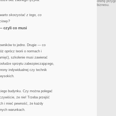
ofertę przyg
biznesu.
 warto skorzystać z tego, co
ciowy?
 czyli co musi
owników to jedno. Drugie — co
óż oprócz teorii o normach i
amięć), szkolenie musi zawierać
bsłudze sprzętu zabezpieczającego,
rony indywidualnej czy technik
 wysokich.
okiego budynku. Czy można polegać
czywiście, że nie! Trzeba przejść
ych i mieć pewność, że każdy
lnych warunkach.