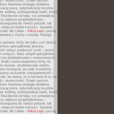
dz i skuteczność. Dzięki naszym
asz klarowną strategię działania,
izację pracy, optymalizację kosztów
k solidnej, profesjonalnej marki, której
ą. Niezależnie od tego, czy prowadzisz
czy większe przedsiębiorstwo –
ozwiązania do Twoich potrzeb, tak
 zobaczył realne korzyści. Sprawdź,
robić dla Ciebie –
kliknij tutaj
i poznaj
otowaną z myślą o rozwoju Twojego
 partnera, który nie tylko „coś obieca”,
 pomoże uporządkować procesy,
ość usług i zwiększyć zyski – jesteś
m miejscu. Nasz zespół specjalistów
yczne doświadczenie z nowoczesnymi
, dzięki czemu wspieramy firmy na
e rozwoju: od pierwszego audytu,
nie rozwiązań, po stały monitoring
wiamy na konkret, transparentność i
niki, bo wiemy, że w biznesie liczy się
dz i skuteczność. Dzięki naszym
asz klarowną strategię działania,
izację pracy, optymalizację kosztów
k solidnej, profesjonalnej marki, której
ą. Niezależnie od tego, czy prowadzisz
czy większe przedsiębiorstwo –
ozwiązania do Twoich potrzeb, tak
 zobaczył realne korzyści. Sprawdź,
robić dla Ciebie –
kliknij tutaj
i poznaj