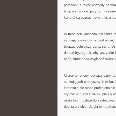
pomadek, a także pomysły na maki
brwi, nie tworząc przy tym wrażen
które chcą poznać nowe triki, a j
W treściach widoczna jest także 
szukają pomysłów na modne cięcia
tworząc pełniejszy obraz stylu. D
dobrać fryzurę tak, aby wszystko 
osób, które chcą wyglądać świeżo,
Charakter strony jest przyjazny, d
szukających praktycznych wskazó
interesują się modą profesjonalnie
stylizacje. Serwis nie skupia się
może być możliwe do zastosowania
dbania o siebie. Dzięki temu stro