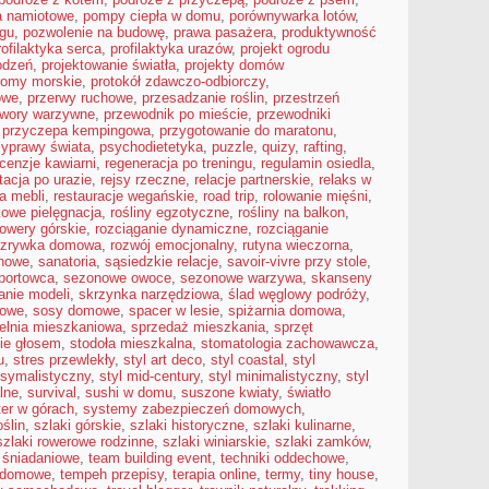
a namiotowe
,
pompy ciepła w domu
,
porównywarka lotów
,
ngu
,
pozwolenie na budowę
,
prawa pasażera
,
produktywność
rofilaktyka serca
,
profilaktyka urazów
,
projekt ogrodu
odzeń
,
projektowanie światła
,
projekty domów
romy morskie
,
protokół zdawczo-odbiorczy
,
owe
,
przerwy ruchowe
,
przesadzanie roślin
,
przestrzeń
twory warzywne
,
przewodnik po mieście
,
przewodniki
,
przyczepa kempingowa
,
przygotowanie do maratonu
,
zyprawy świata
,
psychodietetyka
,
puzzle
,
quizy
,
rafting
,
cenzje kawiarni
,
regeneracja po treningu
,
regulamin osiedla
,
itacja po urazie
,
rejsy rzeczne
,
relacje partnerskie
,
relaks w
a mebli
,
restauracje wegańskie
,
road trip
,
rolowanie mięśni
,
kowe pielęgnacja
,
rośliny egzotyczne
,
rośliny na balkon
,
rowery górskie
,
rozciąganie dynamiczne
,
rozciąganie
ozrywka domowa
,
rozwój emocjonalny
,
rutyna wieczorna
,
onowe
,
sanatoria
,
sąsiedzkie relacje
,
savoir-vivre przy stole
,
portowca
,
sezonowe owoce
,
sezonowe warzywa
,
skanseny
anie modeli
,
skrzynka narzędziowa
,
ślad węglowy podróży
,
kowe
,
sosy domowe
,
spacer w lesie
,
spiżarnia domowa
,
ielnia mieszkaniowa
,
sprzedaż mieszkania
,
sprzęt
ie głosem
,
stodoła mieszkalna
,
stomatologia zachowawcza
,
u
,
stres przewlekły
,
styl art deco
,
styl coastal
,
styl
ksymalistyczny
,
styl mid-century
,
styl minimalistyczny
,
styl
lne
,
survival
,
sushi w domu
,
suszone kwiaty
,
światło
ter w górach
,
systemy zabezpieczeń domowych
,
oślin
,
szlaki górskie
,
szlaki historyczne
,
szlaki kulinarne
,
szlaki rowerowe rodzinne
,
szlaki winiarskie
,
szlaki zamków
,
i śniadaniowe
,
team building event
,
techniki oddechowe
,
a domowe
,
tempeh przepisy
,
terapia online
,
termy
,
tiny house
,