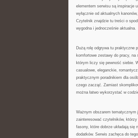
elementem serwisu są inspiracje u
wyłącznie od aktualnych kanonów,
Czytelnik znajdzie tu treści o spo
wygodna i jednocześnie aktualna.
Dużą rolę odgrywa tu praktyczne p
komfortowe zestawy do pracy, na s
którym liczy się pewność siebie. W
casualowe, eleganckie, romantycz
praktycznym poradnikiem dla osób, 
czego zacząć. Zamiast skomplikow
można łatwo wykorzystać w codzi
Ważnym obszarem tematycznym jes
zainteresować czytelników, którzy 
fasony, które dobrze układają się 
dodatków. Serwis zachęca do tego,