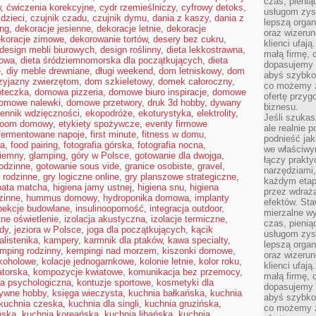
czas, pienią
w
,
ćwiczenia korekcyjne
,
cydr rzemieślniczy
,
cyfrowy detoks
,
usługom zysk
dzieci
,
czujnik czadu
,
czujnik dymu
,
dania z kaszy
,
dania z
lepszą organ
ing
,
dekoracje jesienne
,
dekoracje letnie
,
dekoracje
oraz wizerune
koracje zimowe
,
dekorowanie tortów
,
desery bez cukru
,
klienci ufaj
design mebli biurowych
,
design roślinny
,
dieta lekkostrawna
,
małą firmę, 
kowa
,
dieta śródziemnomorska dla początkujących
,
dieta
dopasujemy r
e
,
diy meble drewniane
,
długi weekend
,
dom letniskowy
,
dom
abyś szybko
zyjazny zwierzętom
,
dom szkieletowy
,
domek całoroczny
,
co możemy z
oteczka
,
domowa pizzeria
,
domowe biuro inspiracje
,
domowe
ofertę przyg
omowe nalewki
,
domowe przetwory
,
druk 3d hobby
,
dywany
biznesu.
iennik wdzięczności
,
ekopodróże
,
ekoturystyka
,
elektrolity
,
Jeśli szukasz
room domowy
,
etykiety spożywcze
,
eventy firmowe
ale realnie
fermentowane napoje
,
first minute
,
fitness w domu
,
podnieść jak
wa
,
food pairing
,
fotografia górska
,
fotografia nocna
,
we właściwy
ziemny
,
glamping
,
góry w Polsce
,
gotowanie dla dwojga
,
łączy prakt
odzinne
,
gotowanie sous vide
,
granice osobiste
,
gravel
,
narzędziami
 rodzinne
,
gry logiczne online
,
gry planszowe strategiczne
,
każdym etapi
bata matcha
,
higiena jamy ustnej
,
higiena snu
,
higiena
przez wdraża
zinne
,
hummus domowy
,
hydroponika domowa
,
implanty
efektów. Sta
pekcje budowlane
,
insulinooporność
,
integracja outdoor
,
mierzalne wy
tne oświetlenie
,
izolacja akustyczna
,
izolacje termiczne
,
czas, pienią
dy
,
jeziora w Polsce
,
joga dla początkujących
,
kącik
usługom zysk
alistenika
,
kampery
,
karmnik dla ptaków
,
kawa specialty
,
lepszą organ
mping rodzinny
,
kempingi nad morzem
,
kiszonki domowe
,
oraz wizerune
lkoholowe
,
kolacje jednogarnkowe
,
kolonie letnie
,
kolor roku
,
klienci ufaj
atorska
,
kompozycje kwiatowe
,
komunikacja bez przemocy
,
małą firmę, 
ja psychologiczna
,
kontuzje sportowe
,
kosmetyki dla
dopasujemy r
tywne hobby
,
księga wieczysta
,
kuchnia bałkańska
,
kuchnia
abyś szybko
kuchnia czeska
,
kuchnia dla singli
,
kuchnia gruzińska
,
co możemy z
ńska
,
kuchnia koreańska
,
kuchnia libańska
,
kuchnia