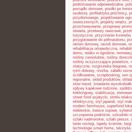
podróżowanie odpowiedzialne
,
pol
porządki domowe
,
posiłki po treni
osobista
,
profilaktyka próchnicy
,
p
przydomowego
,
projektowanie ogr
nowoczesnych
,
projekty wnętrz
,
p
przechowywanie
,
przeprawy prom
otwarta
,
przetwory owocowe
,
prze
turystyczne
,
przycinanie krzewów
przygotowanie do półmaratonu
,
pr
ramen domowy
,
ravioli domowe
,
re
rehabilitacja ortopedyczna
,
rehabil
domu
,
relaks w ogrodzie
,
renowacj
rośliny cieniolubne
,
rośliny donicz
rośliny oczyszczające powietrze
,
statyczne
,
rozgrzewka biegowa
,
r
rytm dobowy
,
rzeźba
,
sałatki sez
ściółkowanie
,
scrapbooking
,
sen s
regionalne
,
skład produktów
,
skład
slow travel
,
śniadania wysokobiał
spływy kajakowe rodzinne
,
spółdz
trekkingowy
,
stabilizacja
,
sterowan
street food azjatycki
,
strefa relaks
eklektyczny
,
styl japandi
,
styl ma
modern farmhouse
,
superfood loka
niebieskie
,
świece sojowe
,
sylwes
szczepienia podróżne
,
szkodniki r
szlaki nadmorskie
,
szlaki piesze
,
tanie noclegi
,
tapety ścienne
,
targ
technologie smart home
,
tekstyli