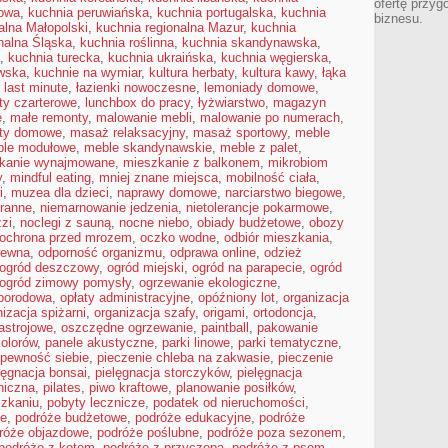
ofertę przyg
towa
,
kuchnia peruwiańska
,
kuchnia portugalska
,
kuchnia
biznesu.
alna Małopolski
,
kuchnia regionalna Mazur
,
kuchnia
nalna Śląska
,
kuchnia roślinna
,
kuchnia skandynawska
,
,
kuchnia turecka
,
kuchnia ukraińska
,
kuchnia węgierska
,
wska
,
kuchnie na wymiar
,
kultura herbaty
,
kultura kawy
,
łąka
,
last minute
,
łazienki nowoczesne
,
lemoniady domowe
,
oty czarterowe
,
lunchbox do pracy
,
łyżwiarstwo
,
magazyn
e
,
małe remonty
,
malowanie mebli
,
malowanie po numerach
,
ty domowe
,
masaż relaksacyjny
,
masaż sportowy
,
meble
le modułowe
,
meble skandynawskie
,
meble z palet
,
kanie wynajmowane
,
mieszkanie z balkonem
,
mikrobiom
y
,
mindful eating
,
mniej znane miejsca
,
mobilność ciała
,
i
,
muzea dla dzieci
,
naprawy domowe
,
narciarstwo biegowe
,
ranne
,
niemarnowanie jedzenia
,
nietolerancje pokarmowe
,
zzi
,
noclegi z sauną
,
nocne niebo
,
obiady budżetowe
,
obozy
ochrona przed mrozem
,
oczko wodne
,
odbiór mieszkania
,
rewna
,
odporność organizmu
,
odprawa online
,
odzież
ogród deszczowy
,
ogród miejski
,
ogród na parapecie
,
ogród
ogród zimowy pomysły
,
ogrzewanie ekologiczne
,
oporodowa
,
opłaty administracyjne
,
opóźniony lot
,
organizacja
izacja spiżarni
,
organizacja szafy
,
origami
,
ortodoncja
,
astrojowe
,
oszczędne ogrzewanie
,
paintball
,
pakowanie
kolorów
,
panele akustyczne
,
parki linowe
,
parki tematyczne
,
pewność siebie
,
pieczenie chleba na zakwasie
,
pieczenie
lęgnacja bonsai
,
pielęgnacja storczyków
,
pielęgnacja
hiczna
,
pilates
,
piwo kraftowe
,
planowanie posiłków
,
szkaniu
,
pobyty lecznicze
,
podatek od nieruchomości
,
ne
,
podróże budżetowe
,
podróże edukacyjne
,
podróże
róże objazdowe
,
podróże poślubne
,
podróże poza sezonem
,
podróże z kotem
,
podróże z przyczepą
,
podróże z psem
,