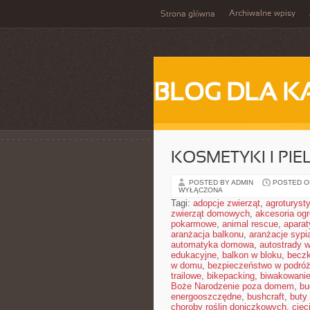
Archiwalne wpisy
Strona główna
BLOG DLA K
KOSMETYKI I PI
POSTED BY ADMIN
POSTED ON
WYŁĄCZONA
Tagi:
adopcje zwierząt
,
agroturyst
zwierząt domowych
,
akcesoria og
pokarmowe
,
animal rescue
,
aparat
aranżacja balkonu
,
aranżacje sypia
automatyka domowa
,
autostrady 
edukacyjne
,
balkon w bloku
,
becz
w domu
,
bezpieczeństwo w podró
trailowe
,
bikepacking
,
biwakowani
Boże Narodzenie poza domem
,
bu
energooszczędne
,
bushcraft
,
buty
choroby roślin doniczkowych
,
cięc