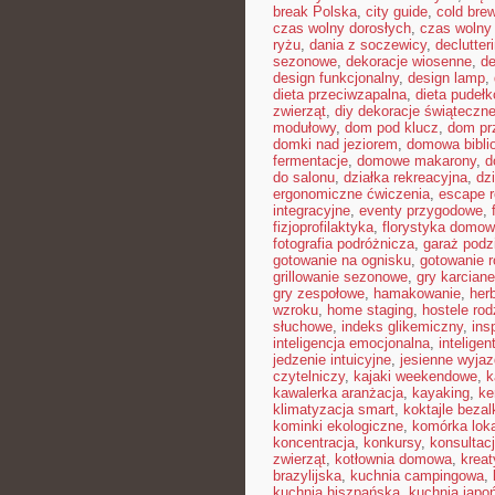
break Polska
,
city guide
,
cold bre
czas wolny dorosłych
,
czas wolny 
ryżu
,
dania z soczewicy
,
declutter
sezonowe
,
dekoracje wiosenne
,
de
design funkcjonalny
,
design lamp
,
dieta przeciwzapalna
,
dieta pudeł
zwierząt
,
diy dekoracje świąteczn
modułowy
,
dom pod klucz
,
dom pr
domki nad jeziorem
,
domowa bibli
fermentacje
,
domowe makarony
,
d
do salonu
,
działka rekreacyjna
,
dz
ergonomiczne ćwiczenia
,
escape 
integracyjne
,
eventy przygodowe
,
fizjoprofilaktyka
,
florystyka domo
fotografia podróżnicza
,
garaż pod
gotowanie na ognisku
,
gotowanie r
grillowanie sezonowe
,
gry karciane
gry zespołowe
,
hamakowanie
,
her
wzroku
,
home staging
,
hostele rod
słuchowe
,
indeks glikemiczny
,
ins
inteligencja emocjonalna
,
inteligen
jedzenie intuicyjne
,
jesienne wyjaz
czytelniczy
,
kajaki weekendowe
,
k
kawalerka aranżacja
,
kayaking
,
ke
klimatyzacja smart
,
koktajle beza
kominki ekologiczne
,
komórka lok
koncentracja
,
konkursy
,
konsultac
zwierząt
,
kotłownia domowa
,
krea
brazylijska
,
kuchnia campingowa
,
kuchnia hiszpańska
,
kuchnia japo