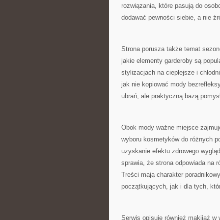
rozwiązania, które pasują do osob
dodawać pewności siebie, a nie ź
Strona porusza także temat sezon
jakie elementy garderoby są popula
stylizacjach na cieplejsze i chłod
jak nie kopiować mody bezrefleksyj
ubrań, ale praktyczną bazą pomysł
Obok mody ważne miejsce zajmuje
wyboru kosmetyków do różnych pot
uzyskanie efektu zdrowego wyglądu
sprawia, że strona odpowiada na 
Treści mają charakter poradnikow
początkujących, jak i dla tych, kt
Serwis opisuje również makijaż w 