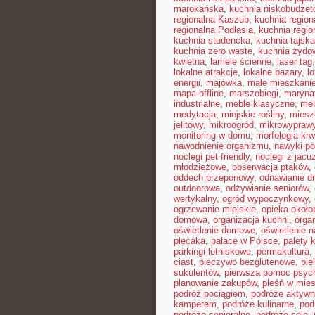
marokańska
,
kuchnia niskobudże
regionalna Kaszub
,
kuchnia region
regionalna Podlasia
,
kuchnia regio
kuchnia studencka
,
kuchnia tajska
kuchnia zero waste
,
kuchnia żydo
kwietna
,
lamele ścienne
,
laser tag
lokalne atrakcje
,
lokalne bazary
,
l
energii
,
majówka
,
małe mieszkani
mapa offline
,
marszobiegi
,
maryna
industrialne
,
meble klasyczne
,
meb
medytacja
,
miejskie rośliny
,
miesz
jelitowy
,
mikroogród
,
mikrowypraw
monitoring w domu
,
morfologia krw
nawodnienie organizmu
,
nawyki po
noclegi pet friendly
,
noclegi z jacu
młodzieżowe
,
obserwacja ptaków
,
oddech przeponowy
,
odnawianie d
outdoorowa
,
odżywianie seniorów
,
wertykalny
,
ogród wypoczynkowy
,
ogrzewanie miejskie
,
opieka okoł
domowa
,
organizacja kuchni
,
organ
oświetlenie domowe
,
oświetlenie n
plecaka
,
pałace w Polsce
,
palety 
parkingi lotniskowe
,
permakultura
,
ciast
,
pieczywo bezglutenowe
,
pie
sukulentów
,
pierwsza pomoc psyc
planowanie zakupów
,
pleśń w mie
podróż pociągiem
,
podróże aktyw
kamperem
,
podróże kulinarne
,
pod
podróże senioralne
,
podróże solo
,