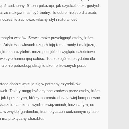
jaż codzienny. Strona pokazuje, jak uzyskać efekt gęstych
ia, że makijaż musi być trudny. To dobre miejsce dla osób,
ednocześnie zachować własny styl i naturalność.
tematyka włosów. Serwis może przyciągnąć osoby, które
. Artykuły o włosach uzupełniają temat mody i makijażu,
zięki temu czytelnik może podejść do wyglądu całościowo:
tworzyło harmonijną całość. To szczególnie przydatne dla
 ale nie potrzebują skrajnie skomplikowanych porad.
latego dobrze wpisuje się w potrzeby czytelników
wek. Teksty mogą być czytane zarówno przez osoby, które
, jak i przez tych, którzy po prostu chcą łatwiej komponować
 wyłącznie na luksusowych rozwiązaniach, lecz na tym, co
 w zwykłej garderobie, kosmetyczce i codziennym rytuale
na ma praktyczny charakter.