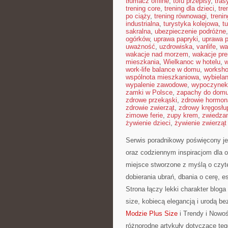
tłumacz offline
,
tofu przepisy
,
tra
trening core
,
trening dla dzieci
,
tre
po ciąży
,
trening równowagi
,
treni
industrialna
,
turystyka kolejowa
,
t
sakralna
,
ubezpieczenie podróżne
ogórków
,
uprawa papryki
,
uprawa 
uważność
,
uzdrowiska
,
vanlife
,
wa
wakacje nad morzem
,
wakacje pr
mieszkania
,
Wielkanoc w hotelu
,
w
work-life balance w domu
,
worksho
wspólnota mieszkaniowa
,
wybiela
wypalenie zawodowe
,
wypoczynek 
zamki w Polsce
,
zapachy do dom
zdrowe przekąski
,
zdrowie hormon
zdrowie zwierząt
,
zdrowy kręgosłu
zimowe ferie
,
zupy krem
,
zwiedzan
żywienie dzieci
,
żywienie zwierzą
Serwis poradnikowy poświęcony je
oraz codziennym inspiracjom dla o
miejsce stworzone z myślą o czyt
dobierania ubrań, dbania o cerę, 
Strona łączy lekki charakter bloga
size, kobiecą elegancją i urodą
Modzie Plus Size
i Trendy i Nowoś
różnorodne artykuły dotyczące te