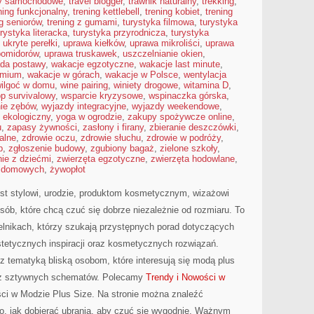
sy samochodowe
,
travel blogger
,
trawnik naturalny
,
trekking
,
ning funkcjonalny
,
trening kettlebell
,
trening kobiet
,
trening
ng seniorów
,
trening z gumami
,
turystyka filmowa
,
turystyka
urystyka literacka
,
turystyka przyrodnicza
,
turystyka
,
ukryte perełki
,
uprawa kiełków
,
uprawa mikroliści
,
uprawa
pomidorów
,
uprawa truskawek
,
uszczelnianie okien
,
da postawy
,
wakacje egzotyczne
,
wakacje last minute
,
emium
,
wakacje w górach
,
wakacje w Polsce
,
wentylacja
ilgoć w domu
,
wine pairing
,
winiety drogowe
,
witamina D
,
p survivalowy
,
wsparcie kryzysowe
,
wspinaczka górska
,
nie zębów
,
wyjazdy integracyjne
,
wyjazdy weekendowe
,
ekologiczny
,
yoga w ogrodzie
,
zakupy spożywcze online
,
u
,
zapasy żywności
,
zasłony i firany
,
zbieranie deszczówki
,
alne
,
zdrowie oczu
,
zdrowie słuchu
,
zdrowie w podróży
,
p
,
zgłoszenie budowy
,
zgubiony bagaż
,
zielone szkoły
,
ie z dziećmi
,
zwierzęta egzotyczne
,
zwierzęta hodowlane
,
t domowych
,
żywopłot
st stylowi, urodzie, produktom kosmetycznym, wizażowi
sób, które chcą czuć się dobrze niezależnie od rozmiaru. To
elnikach, którzy szukają przystępnych porad dotyczących
estetycznych inspiracji oraz kosmetycznych rozwiązań.
 z tematyką bliską osobom, które interesują się modą plus
 bez sztywnych schematów. Polecamy
Trendy i Nowości w
ci w Modzie Plus Size. Na stronie można znaleźć
go, jak dobierać ubrania, aby czuć się wygodnie. Ważnym