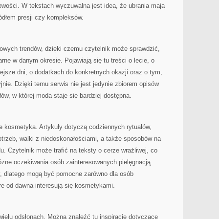
owości. W tekstach wyczuwalna jest idea, że ubrania mają
ródłem presji czy kompleksów.
owych trendów, dzięki czemu czytelnik może sprawdzić,
rne w danym okresie. Pojawiają się tu treści o lecie, o
niejsze dni, o dodatkach do konkretnych okazji oraz o tym,
nie. Dzięki temu serwis nie jest jedynie zbiorem opisów
ów, w której moda staje się bardziej dostępna.
 kosmetyka. Artykuły dotyczą codziennych rytuałów,
rzeb, walki z niedoskonałościami, a także sposobów na
. Czytelnik może trafić na teksty o cerze wrażliwej, co
różne oczekiwania osób zainteresowanych pielęgnacją.
y, dlatego mogą być pomocne zarówno dla osób
óre od dawna interesują się kosmetykami.
wielu odsłonach. Można znaleźć tu inspiracje dotyczące