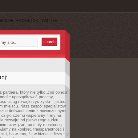
SCRIBE
FACEBOOK
TWITTER
aj:
 partnera, który nie tylko „coś obieca”,
 pomoże uporządkować procesy,
ość usług i zwiększyć zyski – jesteś
m miejscu. Nasz zespół specjalistów
yczne doświadczenie z nowoczesnymi
, dzięki czemu wspieramy firmy na
e rozwoju: od pierwszego audytu,
nie rozwiązań, po stały monitoring
wiamy na konkret, transparentność i
niki, bo wiemy, że w biznesie liczy się