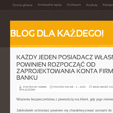
Archiwalne wpisy
Archiwum
Katego
Strona główna
Artykuły
BLOG DLA KAŻDEGO!
KAŻDY JEDEN POSIADACZ WŁASN
POWINIEN ROZPOCZĄĆ OD
ZAPROJEKTOWANIA KONTA FIR
BANKU
POSTED BY ADMIN
POSTED ON SIE - 2 - 2025
MOŻLIWOŚĆ K
WYŁĄCZONA
Wrażenie bezpieczeństwa z pewnością ma klient, gdy jego mienie 
Jakikolwiek ochroniarz powinien się charakteryzować wzorami do 