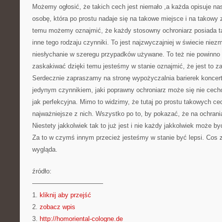
Możemy ogłosić, że takich cech jest niemało ,a każda opisuje nas
osobę, która po prostu nadaje się na takowe miejsce i na takowy z
temu możemy oznajmić, że każdy stosowny ochroniarz posiada t
inne tego rodzaju czynniki. To jest najzwyczajniej w świecie niezmi
niesłychanie w szeregu przypadków używane. To też nie powinno a
zaskakiwać dzięki temu jesteśmy w stanie oznajmić, że jest to 
Serdecznie zapraszamy na stronę wypożyczalnia barierek konce
jedynym czynnikiem, jaki poprawny ochroniarz może się nie cecho
jak perfekcyjna. Mimo to widzimy, że tutaj po prostu takowych c
najważniejsze z nich. Wszystko po to, by pokazać, że na ochrania
Niestety jakkolwiek tak to już jest i nie każdy jakkolwiek może b
Za to w czymś innym przecież jesteśmy w stanie być lepsi. Cos z
wygląda.
źródło:
———————————
1.
kliknij aby przejść
2.
zobacz wpis
3.
http://homoriental-cologne.de