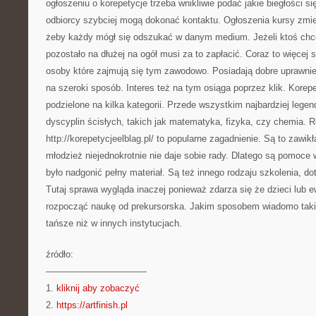
ogłoszeniu o korepetycje trzeba wnikliwie podać jakie biegłości 
odbiorcy szybciej mogą dokonać kontaktu. Ogłoszenia kursy zmien
żeby każdy mógł się odszukać w danym medium. Jeżeli ktoś chce
pozostało na dłużej na ogół musi za to zapłacić. Coraz to więcej 
osoby które zajmują się tym zawodowo. Posiadają dobre uprawni
na szeroki sposób. Interes też na tym osiąga poprzez klik. Korep
podzielone na kilka kategorii. Przede wszystkim najbardziej legen
dyscyplin ścisłych, takich jak matematyka, fizyka, czy chemia. 
http://korepetycjeelblag.pl/ to popularne zagadnienie. Są to zawik
młodzież niejednokrotnie nie daje sobie rady. Dlatego są pomoce 
było nadgonić pełny materiał. Są też innego rodzaju szkolenia, 
Tutaj sprawa wygląda inaczej ponieważ zdarza się że dzieci lub 
rozpocząć naukę od prekursorska. Jakim sposobem wiadomo tak
tańsze niż w innych instytucjach.
źródło:
———————————
1.
kliknij aby zobaczyć
2.
https://artfinish.pl