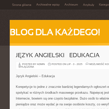
Archiwalne wpisy
Archiwum
Katego
Strona główna
Artykuły
BLOG DLA KAŻDEGO!
JĘZYK ANGIELSKI – EDUKACJA
POSTED BY ADMIN
POSTED ON LIP - 3 - 2025
MOŻLIWOŚĆ K
WYŁĄCZONA
Język Angielski – Edukacja
Korepetycje to jedne z znacznie bardziej legendarnych ogłoszeń
spotykać w różnych środkach masowego przekazu. Najwięcej jest
Internecie, bowiem są one często bezpłatne. Dużo osób to właśni
pieniądze oraz może wydać je na swoje osobiste koszty, co weryf