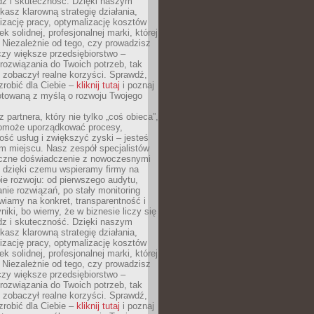
dz i skuteczność. Dzięki naszym
asz klarowną strategię działania,
izację pracy, optymalizację kosztów
k solidnej, profesjonalnej marki, której
ą. Niezależnie od tego, czy prowadzisz
czy większe przedsiębiorstwo –
ozwiązania do Twoich potrzeb, tak
 zobaczył realne korzyści. Sprawdź,
robić dla Ciebie –
kliknij tutaj
i poznaj
otowaną z myślą o rozwoju Twojego
 partnera, który nie tylko „coś obieca”,
 pomoże uporządkować procesy,
ość usług i zwiększyć zyski – jesteś
m miejscu. Nasz zespół specjalistów
yczne doświadczenie z nowoczesnymi
, dzięki czemu wspieramy firmy na
e rozwoju: od pierwszego audytu,
nie rozwiązań, po stały monitoring
wiamy na konkret, transparentność i
niki, bo wiemy, że w biznesie liczy się
dz i skuteczność. Dzięki naszym
asz klarowną strategię działania,
izację pracy, optymalizację kosztów
k solidnej, profesjonalnej marki, której
ą. Niezależnie od tego, czy prowadzisz
czy większe przedsiębiorstwo –
ozwiązania do Twoich potrzeb, tak
 zobaczył realne korzyści. Sprawdź,
robić dla Ciebie –
kliknij tutaj
i poznaj