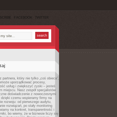
SCRIBE
FACEBOOK
TWITTER
aj:
 partnera, który nie tylko „coś obieca”,
 pomoże uporządkować procesy,
ość usług i zwiększyć zyski – jesteś
m miejscu. Nasz zespół specjalistów
yczne doświadczenie z nowoczesnymi
, dzięki czemu wspieramy firmy na
e rozwoju: od pierwszego audytu,
nie rozwiązań, po stały monitoring
wiamy na konkret, transparentność i
niki, bo wiemy, że w biznesie liczy się