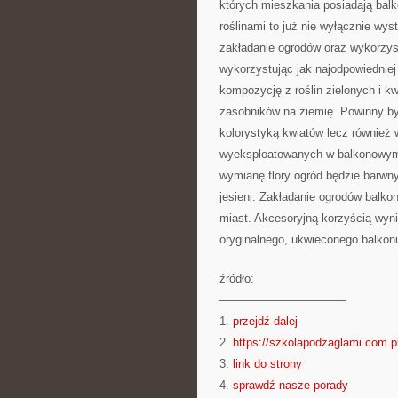
których mieszkania posiadają balk
roślinami to już nie wyłącznie wys
zakładanie ogrodów oraz wykorzy
wykorzystując jak najodpowiedniej
kompozycję z roślin zielonych i 
zasobników na ziemię. Powinny by
kolorystyką kwiatów lecz również
wyeksploatowanych w balkonowym o
wymianę flory ogród będzie barwn
jesieni. Zakładanie ogrodów balko
miast. Akcesoryjną korzyścią wyni
oryginalnego, ukwieconego balkonu
źródło:
———————————
1.
przejdź dalej
2.
https://szkolapodzaglami.com.p
3.
link do strony
4.
sprawdź nasze porady