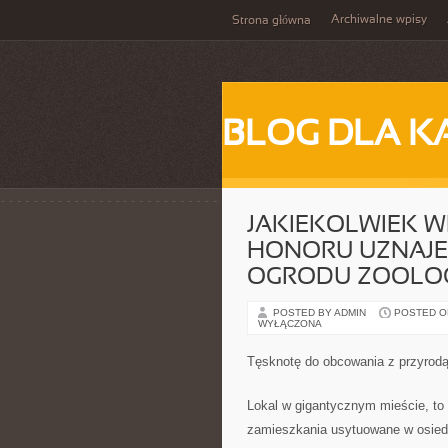
Archiwalne wpisy
Strona główna
BLOG DLA K
JAKIEKOLWIEK W
HONORU UZNAJE
OGRODU ZOOLOG
POSTED BY ADMIN
POSTED ON
WYŁĄCZONA
Tęsknotę do obcowania z przyrod
Lokal w gigantycznym mieście, t
zamieszkania usytuowane w osiedl