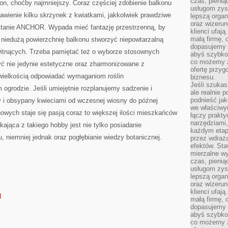
czas, pienią
on, choćby najmniejszy. Coraz częściej zdobienie balkonu
usługom zysk
tawienie kilku skrzynek z kwiatkami, jakkolwiek prawdziwe
lepszą organ
oraz wizerune
stanie ANCHOR. Wypada mieć fantazję przestrzenną, by
klienci ufaj
małą firmę, 
 niedużą powierzchnię balkonu stworzyć niepowtarzalną
dopasujemy r
kwitnących. Trzeba pamiętać też o wyborze stosownych
abyś szybko
co możemy z
ć nie jedynie estetyczne oraz zharmonizowane z
ofertę przyg
 wielkością odpowiadać wymaganiom roślin
biznesu.
Jeśli szukasz
grodzie. Jeśli umiejętnie rozplanujemy sadzenie i
ale realnie
podnieść jak
y i obsypany kwieciami od wczesnej wiosny do późnej
we właściwy
nowych staje się pasją coraz to większej ilości mieszkańców
łączy prakt
narzędziami
kająca z takiego hobby jest nie tylko posiadanie
każdym etapi
, niemniej jednak oraz pogłębianie wiedzy botanicznej.
przez wdraża
efektów. Sta
mierzalne wy
czas, pienią
usługom zysk
lepszą organ
oraz wizerune
klienci ufaj
l
małą firmę, 
dopasujemy r
abyś szybko
co możemy z