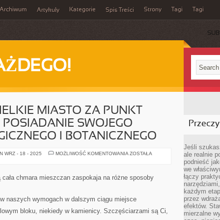
Archiwum
Kategorie
Strony
Tagi
Tagi
Artykuły
Spis Treści
SUB
AŻDEGO!
IELKIE MIASTO ZA PUNKT
 POSIADANIE SWOJEGO
Przeczyt
ICZNEGO I BOTANICZNEGO
Jeśli szukasz
JAKIEKOLWIEK
 WRZ - 18 - 2025
MOŻLIWOŚĆ KOMENTOWANIA
ZOSTAŁA
ale realnie
WIELKIE
podnieść jak
MIASTO
we właściwy
ZA
PUNKT
łączy prakt
ą cała chmara mieszczan zaspokaja na różne sposoby
HONORU
narzędziami
UZNAJE
każdym etapi
POSIADANIE
SWOJEGO
przez wdraża
o w naszych wymogach w dalszym ciągu miejsce
OGRODU
efektów. Sta
ZOOLOGICZNEGO
owym bloku, niekiedy w kamienicy. Szczęściarzami są Ci,
I
mierzalne wy
BOTANICZNEGO