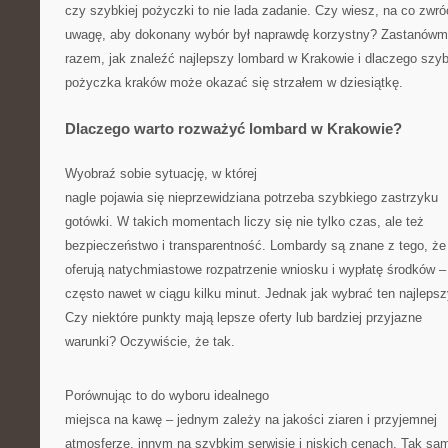
czy szybkiej pożyczki to nie lada zadanie. Czy wiesz, na co zwró
uwagę, aby dokonany wybór był naprawdę korzystny? Zastanówm
razem, jak znaleźć najlepszy lombard w Krakowie i dlaczego szy
pożyczka kraków może okazać się strzałem w dziesiątkę.
Dlaczego warto rozważyć lombard w Krakowie?
Wyobraź sobie sytuację, w której
nagle pojawia się nieprzewidziana potrzeba szybkiego zastrzyku
gotówki. W takich momentach liczy się nie tylko czas, ale też
bezpieczeństwo i transparentność. Lombardy są znane z tego, że
oferują natychmiastowe rozpatrzenie wniosku i wypłatę środków –
często nawet w ciągu kilku minut. Jednak jak wybrać ten najleps
Czy niektóre punkty mają lepsze oferty lub bardziej przyjazne
warunki? Oczywiście, że tak.
Porównując to do wyboru idealnego
miejsca na kawę – jednym zależy na jakości ziaren i przyjemnej
atmosferze, innym na szybkim serwisie i niskich cenach. Tak sam