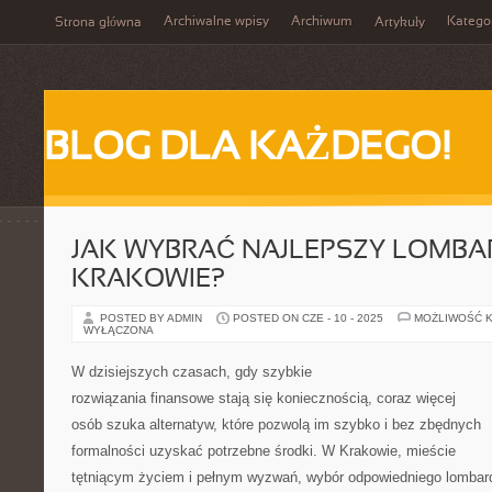
Archiwalne wpisy
Archiwum
Katego
Strona główna
Artykuły
BLOG DLA KAŻDEGO!
JAK WYBRAĆ NAJLEPSZY LOMBA
KRAKOWIE?
POSTED BY ADMIN
POSTED ON CZE - 10 - 2025
MOŻLIWOŚĆ 
WYŁĄCZONA
W dzisiejszych czasach, gdy szybkie
rozwiązania finansowe stają się koniecznością, coraz więcej
osób szuka alternatyw, które pozwolą im szybko i bez zbędnych
formalności uzyskać potrzebne środki. W Krakowie, mieście
tętniącym życiem i pełnym wyzwań, wybór odpowiedniego lombar