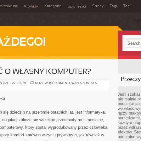
Archiwum
Kategorie
Strony
Tagi
Tagi
Artykuły
Spis Treści
SUB
AŻDEGO!
AĆ O WŁASNY KOMPUTER?
Przeczyt
JAK
 CZE - 27 - 2025
MOŻLIWOŚĆ KOMENTOWANIA
ZOSTAŁA
TRZEBA
DBAĆ
O
Jeśli szukasz
WŁASNY
eka
ale realnie
KOMPUTER?
podnieść jak
we właściwy
 się dziedzin na przełomie ostatnich lat, jest informatyka.
łączy prakt
narzędziami
do jakiej zalicza się wszelkie przedmioty multimedialne,
każdym etapi
komputerowy, który został wyprodukowany przez człowieka.
przez wdraża
efektów. Sta
 spory komfort zarówno w życiu prywatnym, jak również w
mierzalne wy