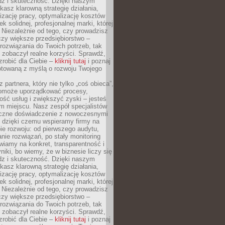
dz i skuteczność. Dzięki naszym
asz klarowną strategię działania,
izację pracy, optymalizację kosztów
k solidnej, profesjonalnej marki, której
ą. Niezależnie od tego, czy prowadzisz
czy większe przedsiębiorstwo –
ozwiązania do Twoich potrzeb, tak
 zobaczył realne korzyści. Sprawdź,
robić dla Ciebie –
kliknij tutaj
i poznaj
otowaną z myślą o rozwoju Twojego
 partnera, który nie tylko „coś obieca”,
 pomoże uporządkować procesy,
ość usług i zwiększyć zyski – jesteś
m miejscu. Nasz zespół specjalistów
yczne doświadczenie z nowoczesnymi
, dzięki czemu wspieramy firmy na
e rozwoju: od pierwszego audytu,
nie rozwiązań, po stały monitoring
wiamy na konkret, transparentność i
niki, bo wiemy, że w biznesie liczy się
dz i skuteczność. Dzięki naszym
asz klarowną strategię działania,
izację pracy, optymalizację kosztów
k solidnej, profesjonalnej marki, której
ą. Niezależnie od tego, czy prowadzisz
czy większe przedsiębiorstwo –
ozwiązania do Twoich potrzeb, tak
 zobaczył realne korzyści. Sprawdź,
robić dla Ciebie –
kliknij tutaj
i poznaj