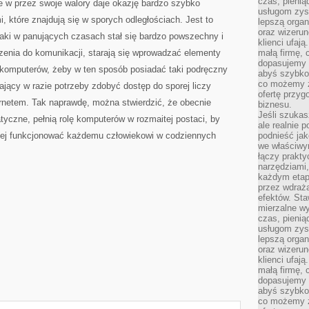
czas, pienią
 w przez swoje walory daje okazję bardzo szybko
usługom zysk
 które znajdują się w sporych odległościach. Jest to
lepszą organ
oraz wizerune
aki w panujących czasach stał się bardzo powszechny i
klienci ufaj
dzenia do komunikacji, starają się wprowadzać elementy
małą firmę, 
dopasujemy r
 komputerów, żeby w ten sposób posiadać taki podręczny
abyś szybko
co możemy z
jący w razie potrzeby zdobyć dostęp do sporej liczy
ofertę przyg
ternetem. Tak naprawdę, można stwierdzić, że obecnie
biznesu.
Jeśli szukasz
tyczne, pełnią rolę komputerów w rozmaitej postaci, by
ale realnie
piej funkcjonować każdemu człowiekowi w codziennych
podnieść jak
we właściwy
łączy prakt
narzędziami
każdym etapi
przez wdraża
efektów. Sta
mierzalne wy
czas, pienią
usługom zysk
lepszą organ
oraz wizerune
klienci ufaj
małą firmę, 
dopasujemy r
abyś szybko
co możemy z