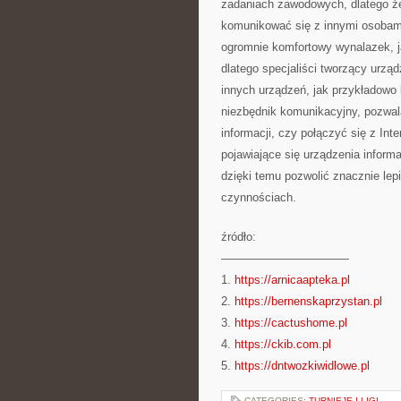
zadaniach zawodowych, dlatego że
komunikować się z innymi osobami,
ogromnie komfortowy wynalazek, j
dlatego specjaliści tworzący urzą
innych urządzeń, jak przykładowo
niezbędnik komunikacyjny, pozwala
informacji, czy połączyć się z In
pojawiające się urządzenia informa
dzięki temu pozwolić znacznie le
czynnościach.
źródło:
———————————
1.
https://arnicaapteka.pl
2.
https://bernenskaprzystan.pl
3.
https://cactushome.pl
4.
https://ckib.com.pl
5.
https://dntwozkiwidlowe.pl
CATEGORIES:
TURNIEJE I LIGI