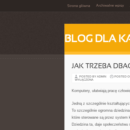
Archiwalne wpisy
Strona główna
BLOG DLA K
JAK TRZEBA DB
POSTED BY ADMIN
POSTED ON
WYŁĄCZONA
Komputery, ułatwiają pracę człowi
Jedną z szczególnie kształtujących
To szczególnie ogromna dziedzina, 
które sterowane są przez system 
Dziedzina ta, daje społeczeństwu