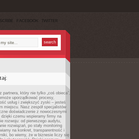
SCRIBE
FACEBOOK
TWITTER
aj:
 partnera, który nie tylko „coś obieca”,
 pomoże uporządkować procesy,
ość usług i zwiększyć zyski – jesteś
m miejscu. Nasz zespół specjalistów
yczne doświadczenie z nowoczesnymi
, dzięki czemu wspieramy firmy na
e rozwoju: od pierwszego audytu,
nie rozwiązań, po stały monitoring
wiamy na konkret, transparentność i
niki, bo wiemy, że w biznesie liczy się