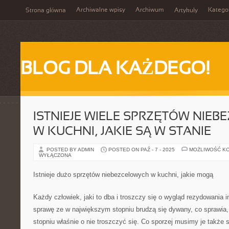
Archiwalne wpisy
Archiwum
Katego
Strona główna
Artykuły
BLOG DLA KAŻDEGO!
ISTNIEJE WIELE SPRZĘTÓW NIE
W KUCHNI, JAKIE SĄ W STANIE
POSTED BY ADMIN
POSTED ON PAŹ - 7 - 2025
MOŻLIWOŚĆ K
WYŁĄCZONA
Istnieje dużo sprzętów niebezcelowych w kuchni, jakie mogą
Każdy człowiek, jaki to dba i troszczy się o wygląd rezydowania 
sprawę ze w największym stopniu brudzą się dywany, co sprawia
stopniu właśnie o nie troszczyć się. Co sporzej musimy je także