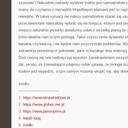
szorować? Naturalnie niekiedy wybitnie trudno jest samodzielnie 
mamy do czynienia z niezwykle kłopotliwymi plamami jest to najz
nierealne. W takiej sytuacji nie należy samodzielnie starać się u
przeciwieństwie należałoby wybrać się do miejsca, którym jest pra
miejscu naturalnie przednio doradzimy sobie z wszelką plamą bo zn
które idealnie nam w tym pomogą. Takie czyszczenie dywanów st
banalną czynnością i nie będzie nam przyczyniało problemów. Wsp
sekwencja przeróżnych jednostek, jakie to każdego dnia realizują 
Dziś cieszą się one nadzwyczaj wysokim zaciekawieniem wszystk
tak, przeto, ze zniewalająco zdajemy sobie sprawę, że mnogie k
trudem jest wypędzić, a tym samym musimy skupić się, aby dosko
źródło:
———————————
1.
https://www.ekspektatywa.pl
2.
https://www.globex.net.pl
3.
https://www.jamonprive.pl
4.
wejdź tutaj
5.
źródło