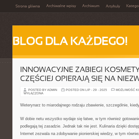
Archiwalne wpisy
Archiwum
Katego
Strona główna
Artykuły
BLOG DLA KAŻDEGO!
INNOWACYJNE ZABIEGI KOSMET
CZĘŚCIEJ OPIERAJĄ SIĘ NA NIEZ
POSTED BY ADMIN
POSTED ON LIP - 29 - 2025
MOŻLIWOŚĆ 
WYŁĄCZONA
Weterynarz to miarodajnego rodzaju zbawienie, szczególnie, kied
W dobie netu wszystko wydaje się łatwe, w tym również gotowanie.
podlegają tej zasadzie. Jednak tak nie jest. Kulinaria dzięki dostę
Internet zezwala na zdobywanie pionierskiej wiedzy, w tym równi