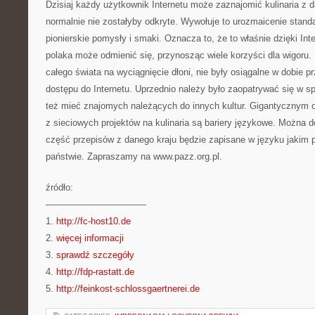
Dzisiaj każdy użytkownik Internetu może zaznajomić kulinaria z da
normalnie nie zostałyby odkryte. Wywołuje to urozmaicenie standa
pionierskie pomysły i smaki. Oznacza to, że to właśnie dzięki Int
polaka może odmienić się, przynosząc wiele korzyści dla wigoru. K
całego świata na wyciągnięcie dłoni, nie były osiągalne w dobie 
dostępu do Internetu. Uprzednio należy było zaopatrywać się w spe
też mieć znajomych należących do innych kultur. Gigantycznym 
z sieciowych projektów na kulinaria są bariery językowe. Można d
część przepisów z danego kraju będzie zapisane w języku jakim 
państwie. Zapraszamy na www.pazz.org.pl.
źródło:
———————————
1.
http://fc-host10.de
2.
więcej informacji
3.
sprawdź szczegóły
4.
http://fdp-rastatt.de
5.
http://feinkost-schlossgaertnerei.de