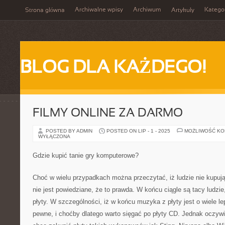
Archiwalne wpisy
Archiwum
Katego
Strona główna
Artykuły
BLOG DLA KAŻDEGO!
FILMY ONLINE ZA DARMO
POSTED BY ADMIN
POSTED ON LIP - 1 - 2025
MOŻLIWOŚĆ K
WYŁĄCZONA
Gdzie kupić tanie gry komputerowe?
Choć w wielu przypadkach można przeczytać, iż ludzie nie kupują
nie jest powiedziane, że to prawda. W końcu ciągle są tacy ludzie
płyty. W szczególności, iż w końcu muzyka z płyty jest o wiele l
pewne, i choćby dlatego warto sięgać po płyty CD. Jednak oczywi