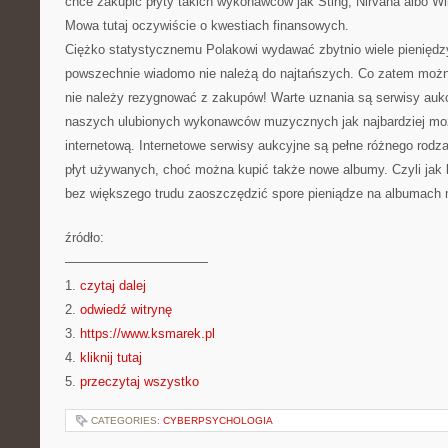
chce zakupić płyty takich wykonawców jak Sting, Nirvana albo W
Mowa tutaj oczywiście o kwestiach finansowych.
Ciężko statystycznemu Polakowi wydawać zbytnio wiele pieniędzy 
powszechnie wiadomo nie należą do najtańszych. Co zatem możn
nie należy rezygnować z zakupów! Warte uznania są serwisy au
naszych ulubionych wykonawców muzycznych jak najbardziej mo
internetową. Internetowe serwisy aukcyjne są pełne różnego rodza
płyt używanych, choć można kupić także nowe albumy. Czyli jak
bez większego trudu zaoszczędzić spore pieniądze na albumach
źródło:
———————————
1.
czytaj dalej
2.
odwiedź witrynę
3.
https://www.ksmarek.pl
4.
kliknij tutaj
5.
przeczytaj wszystko
CATEGORIES:
CYBERPSYCHOLOGIA