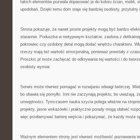
takich elementów pozwala dopasować je do koloru ścian, mebli, s
upodobań. Dzięki temu dom staje się bardziej osobisty, przytulny i
Strona pokazuje, że nawet proste projekty mogą być bardzo efekt
starannie. Poduszka w nietypowym kształcie, zasłona z delikatnej
pokrowiec czy ozdobny detal mogą dodać wnętrzu charakteru. W
rzeczy mają też wartość emocjonalną, ponieważ powstały z czasu
Proszkic.pl może zachęcać do odkrywania tej wartości i do tworze
osobisty wymiar.
Serwis może również pomagać w rozwijaniu odwagi twórczej. Wiele
bo obawia się pomyłki. Inni nie zaczynają projektu, bo uważają, 
umiejętności. Tymczasem nauka szycia polega właśnie na stopni
projekty, jasne wskazówki i praktyczne porady mogą ułatwić rozp
więc przełamywać barierę wejścia i pokazywać, że każdy może s
Ważnym elementem strony jest również możliwość poznawania te