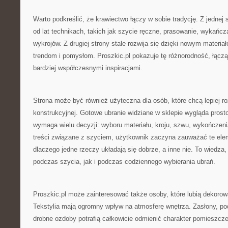
Warto podkreślić, że krawiectwo łączy w sobie tradycję. Z jednej 
od lat technikach, takich jak szycie ręczne, prasowanie, wykańc
wykrojów. Z drugiej strony stale rozwija się dzięki nowym mater
trendom i pomysłom. Proszkic.pl pokazuje tę różnorodność, łąc
bardziej współczesnymi inspiracjami.
Strona może być również użyteczna dla osób, które chcą lepiej 
konstrukcyjnej. Gotowe ubranie widziane w sklepie wygląda prost
wymaga wielu decyzji: wyboru materiału, kroju, szwu, wykończenia,
treści związane z szyciem, użytkownik zaczyna zauważać te eleme
dlaczego jedne rzeczy układają się dobrze, a inne nie. To wiedza,
podczas szycia, jak i podczas codziennego wybierania ubrań.
Proszkic.pl może zainteresować także osoby, które lubią dekoro
Tekstylia mają ogromny wpływ na atmosferę wnętrza. Zasłony, pod
drobne ozdoby potrafią całkowicie odmienić charakter pomieszcz