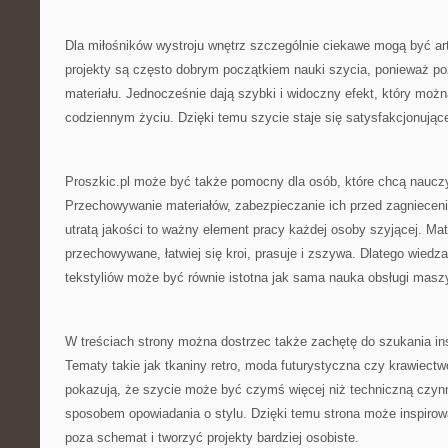
Dla miłośników wystroju wnętrz szczególnie ciekawe mogą być ar
projekty są często dobrym początkiem nauki szycia, ponieważ po
materiału. Jednocześnie dają szybki i widoczny efekt, który moż
codziennym życiu. Dzięki temu szycie staje się satysfakcjonując
Proszkic.pl może być także pomocny dla osób, które chcą nauczyć
Przechowywanie materiałów, zabezpieczanie ich przed zagnieceni
utratą jakości to ważny element pracy każdej osoby szyjącej. Mate
przechowywane, łatwiej się kroi, prasuje i zszywa. Dlatego wied
tekstyliów może być równie istotna jak sama nauka obsługi masz
W treściach strony można dostrzec także zachętę do szukania ins
Tematy takie jak tkaniny retro, moda futurystyczna czy krawiect
pokazują, że szycie może być czymś więcej niż techniczną czyn
sposobem opowiadania o stylu. Dzięki temu strona może inspirow
poza schemat i tworzyć projekty bardziej osobiste.