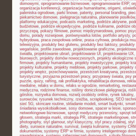
domowymi
,
oprogramowanie biznesowe
,
oprogramowanie ERP
,
or
organizacja konferencji
,
organizacje humanitarne
,
origami
,
oświet
paleniska ogrodowe
,
parki linowe
,
patenty
,
personal branding
,
piec
piekarnictwo domowe
,
pielęgnacja naturalna
,
planowanie posiłków
platformy edukacyjne
,
podcasts marketing
,
podróże aktywne
,
pod
budżetowe
,
podróże ekspedycyjne
,
podróże kulinarne
,
podróże o
przyczepą
,
pokazy filmowe
,
pomoc międzynarodowa
,
pomoc psyc
domu
,
porady rozwojowe
,
porównywarka lotów
,
portfolio artysty
,
p
hybrydowa
,
praca zespołowa online
,
prasa cyfrowa
,
produkcja mu
telewizyjna
,
produkty bez glutenu
,
produkty bez laktozy
,
produkty 
wegańskie
,
profile zawodowe
,
projektowanie graficzne
,
projektowa
światła
,
projektowanie ubrań
,
projektowanie UI
,
projektowanie UX
biurowych
,
projekty domów nowoczesnych
,
projekty ekologiczne 
firmowe
,
projekty humanitarne
,
projekty inwestycyjne
,
projekty kr
projekty kulturalne
,
projekty meblowe
,
projekty parkowe
,
projekty
projekty wnętrz
,
przechowywanie
,
przestrzeń kreatywna
,
przestrz
turystyczne
,
przyjazna przestrzeń pracy
,
przyprawy świata
,
psy pr
puzzle
,
quizy
,
rafting
,
rak profilaktyka
,
rehabilitacja domowa
,
rekl
medialne
,
relaks w domu
,
relaks w ogrodzie
,
remarketing
,
restaur
medyczna
,
rodzinne finanse
,
rośliny doniczkowe pielęgnacja
,
rośl
górskie
,
rozrywka domowa
,
rozwój osobisty online
,
rynek lokalny
,
surowców
,
rysunek techniczny
,
rzeźba
,
scrapbooking
,
SEO techn
sieć 5G
,
skincare routine
,
składanie modeli
,
smart budynki
,
smart
śniadania wysokobiałkowe
,
sosy domowe
,
spacer w lesie
,
sponso
networkingowe biznesowe
,
sprzęt medyczny przenośny
,
sprzęt te
głosem
,
strategia marki
,
strategia PR
,
strategie marketingowe
,
str
photography
,
styl glamour
,
styl klasyczny
,
styl pracy zdalnej
,
styl
diety
,
surowce naturalne
,
survival
,
święta kulinarne
,
systemy CRM
dokumentów
,
systemy ERP w firmie
,
systemy inteligentnego dom
nawadniające
,
systemy zabezpieczeń domowych
,
szkoła filmowa 