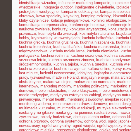
identyfikacja wizualna
,
influencer marketing kampanie
,
inspekcje
wnętrzarskie
,
integracja outdoor
,
inteligentne oświetlenie
,
izolacje
jastrzębie inwestycyjne
,
kampanie edukacyjne
,
kampanie społecz
obrotowy
,
kawa specialty
,
kayaking
,
kemping rodzinny
,
kiszonki 
kluby czytelnicze
,
kolacje jednogarnkowe
,
kominki ekologiczne
,
k
komunikacja interpersonalna
,
konferencje hotelowe
,
konferencje k
naukowe żywienie
,
konkursy
,
konkursy artystyczne
,
konsultacje 
prawnicze
,
kosmetyki dla zwierząt
,
kosmetyki naturalne
,
krajobra
hobby
,
kryptowaluty w inwestycjach
,
kuchnia bałkańska
,
kuchnia 
kuchnia grecka
,
kuchnia gruzińska
,
kuchnia hiszpańska
,
kuchnia 
kuchnia koreańska
,
kuchnia libańska
,
kuchnia marokańska
,
kuch
międzynarodowa
,
kuchnia molekularna
,
kuchnia niemiecka
,
kuchni
portugalska
,
kuchnia roślinna
,
kuchnia sezonowa
,
kuchnia sezono
sezonowa letnia
,
kuchnia sezonowa zimowa
,
kuchnia skandynaw
śródziemnomorska
,
kuchnia tajska
,
kuchnia turecka
,
kuchnia wie
kuchnia zero waste
,
kuchnie na wymiar
,
kultura online
,
kursy rozw
last minute
,
łazienki nowoczesne
,
lobbying
,
logistyka e-commerc
pracy
,
łyżwiarstwo
,
made in Poland
,
magazyn energii
,
mała archit
abstrakcyjne
,
malarstwo olejne
,
malowanie po numerach
,
marketi
internetowy
,
marketing mobilny
,
marketing polityczny
,
marketing s
domowe
,
meble industrialne
,
meble klasyczne
,
meble modułowe
,
media tradycyjne
,
medycyna estetyczna zabiegi
,
medycyna natur
prewencyjna
,
mental health
,
mentoring zawodowy
,
miejskie rośliny
monitoring w domu
,
monitorowanie zdrowia domowe
,
motion desig
multimedia kulturalne
,
multimedia w edukacji
,
muzyka elektronicz
nauka gry na gitarze
,
nauka gry na pianinie
,
nauka śpiewu
,
nawozy
żywieniowe
,
obiady budżetowe
,
obsługa klienta online
,
ochrona kl
ochrona przyrody
,
ochrona systemów
,
ochrona wód
,
ogród japońsk
nowoczesny
,
ogród wertykalny
,
ogród wiejski
,
ogród wypoczynko
ogrodnictwo miejskie
,
ogrzewanie ekologiczne
,
opieka nad senior