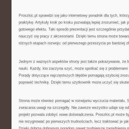
Proszkic.pl sprawdzi się jako internetowy poradnik dla tych, którz
praktykę. Artykuły krok po kroku pozwalają lepiej zrozumieć, jak
gotowego efektu. Taki sposób prezentacji jest szczególnie przyd
nauczyć się pracy z akcesoriami. Dzięki temu strona może towar
różnych etapach rozwoju: od pierwszego przeszycia po bardziej zł
Jednym z ważnych aspektów strony jest także pokazywanie, że b
nauki. Każdy, kto zaczyna szyć, może spotkać się z problemami 
Porady dotyczące najczęstszych błędów pomagają szybciej zrozum
poprawić technikę. Dzięki temu użytkownik może uczyć się skute
Strona może również pomagać w rozwijaniu wyczucia materiału. S
zwracania uwagi na szczegóły. Nie zawsze wszystko udaje się od 
projekt pozwala zdobyć nowe doświadczenia. Proszkic.pl może b
nie rezygnować po pierwszych trudnościach, lecz traktować je ja
Dzięki dobrze dobranym poradom nawet trudniejsze zagadnienia m