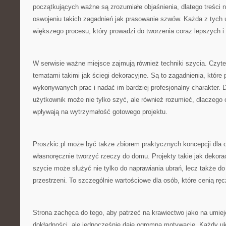
początkujących ważne są zrozumiałe objaśnienia, dlatego treści
oswojeniu takich zagadnień jak prasowanie szwów. Każda z tych u
większego procesu, który prowadzi do tworzenia coraz lepszych i 
W serwisie ważne miejsce zajmują również techniki szycia. Czyte
tematami takimi jak ściegi dekoracyjne. Są to zagadnienia, które
wykonywanych prac i nadać im bardziej profesjonalny charakter. D
użytkownik może nie tylko szyć, ale również rozumieć, dlaczego 
wpływają na wytrzymałość gotowego projektu.
Proszkic.pl może być także zbiorem praktycznych koncepcji dla o
własnoręcznie tworzyć rzeczy do domu. Projekty takie jak dekora
szycie może służyć nie tylko do naprawiania ubrań, lecz także do
przestrzeni. To szczególnie wartościowe dla osób, które cenią rę
Strona zachęca do tego, aby patrzeć na krawiectwo jako na umi
dokładności, ale jednocześnie daje ogromną motywację. Każdy u