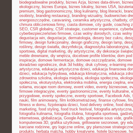
biodegradowalne produkty
,
biznes Azja
,
biznes data-driven
,
bizne
ekologiczny
,
biznes Europa
,
biznes lokalny
,
biznes USA
,
bizuter
premium
,
blog gastronomiczny
,
blog kulinarny
,
blog literacki
,
bran
osobisty
,
branding restauracji
,
branding wizualny
,
budownictwo dr
energooszczędne
,
caravaning
,
ceramika artystyczna
,
chatboty
,
ch
chmura obliczeniowa firmy
,
ciasta domowe
,
city guide
,
coaching z
SEO
,
CSR globalny
,
CSR strategie
,
customer experience
,
cyberb
cyberbezpieczeństwo firmowe
,
czas wolny dorosłych
,
czas wolny 
degustacja win
,
degustacje
,
dermatologia
,
desery bez cukru
,
desi
firmowy
,
design funkcjonalny
,
design graficzny
,
design lamp
,
desi
roślinny
,
design światła
,
dezynfekcja
,
diagnostyka laboratoryjna
,
d
sportowa
,
digital marketing
,
diy artystyczne
,
diy dekoracje świąte
meble drewniane
,
diy wnętrza
,
docelowe profile klientów
,
dom pod 
inspiracje
,
domowe fermentacje
,
domowe oszczędzanie
,
domowe 
doradztwo ogrodnicze
,
druk 3d hobby
,
druk cyfrowy
,
e-learning m
artystyczna
,
edukacja artystyczna dzieci
,
edukacja finansowa dor
dzieci
,
edukacja hybrydowa
,
edukacja klimatyczna
,
edukacja zdro
zdrowotna szkolna
,
ekologia miejska
,
ekologia społeczna
,
ekolog
społeczna
,
ekoturystyka
,
elektronika mobilna
,
energia cieplna
,
ene
solarna
,
escape room domowy
,
event video
,
eventy biznesowe
,
e
firmowe integracyjne
,
eventy gastronomiczne
,
eventy kulturalne
,
e
przygodowe
,
eventy społeczne
,
eventy sportowe
,
Facebook Ads
,
nauki
,
film animowany
,
film krótkometrażowy
,
finanse cyfrowe
,
fi
fitness w domu
,
fizjoterapia dzieci
,
food delivery online
,
food desi
marketing
,
food styling
,
food truck festival
,
fotografia artystyczna
fotografia kulinarna
,
fotografia ślubna
,
fotografia sportowa
,
gadżet
internetowa
,
globalizacja
,
Google Ads
,
gotowanie sous vide
,
grafi
komputerowa 3D
,
grafika użytkowa
,
grillowanie sezonowe
,
gry ed
karciane rodzinne
,
gry logiczne online
,
gry planszowe strategiczn
produkty
,
herbata matcha
,
hobby kreatywne
,
hotele biznesowe
,
ho