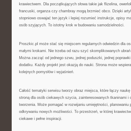
krawiectwem. Dla początkujących słowa takie jak flizelina, owerlo
francuski, organza czy chambray mogą brzmieć obco. Dzięki ar
stopniowo oswajać ten język i lepiej rozumieć instrukcje, opisy m
osób szyjących. To istotny krok w budowaniu samodzielności.
Proszkic.pl może stać się miejscem regularnych odwiedzin dla osó
małymi krokami. Nie trzeba od razu szyć skomplikowanych ubrań 
Można zacząć od jednego szwu, jednej poduszki, jednej poprawki
dodatku. Każdy projekt jest okazją do nauki. Strona może wspiera
kolejnych pomysłów i wyjaśnień.
Całość tematyki serwisu tworzy obraz miejsca, które łączy naukę t
stroną dla osób ciekawych szycia, zainteresowanych tkaninami i
tworzenia. Może pomagać w rozwijaniu umiejętności, planowaniu p
odkrywaniu nowych możliwości. To przestrzeń, w której krawiectw
ciekawe i pełne inspiracji.