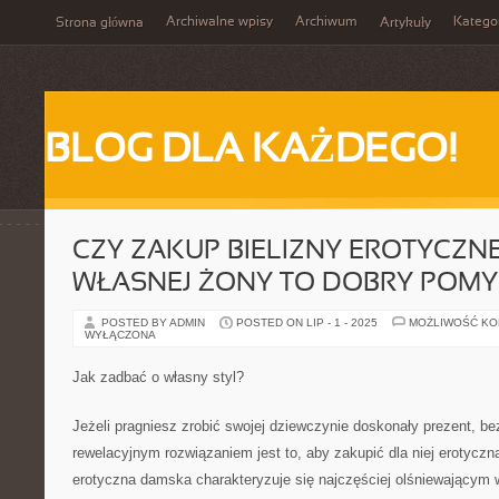
Archiwalne wpisy
Archiwum
Katego
Strona główna
Artykuły
BLOG DLA KAŻDEGO!
CZY ZAKUP BIELIZNY EROTYCZNE
WŁASNEJ ŻONY TO DOBRY POMY
POSTED BY ADMIN
POSTED ON LIP - 1 - 2025
MOŻLIWOŚĆ K
WYŁĄCZONA
Jak zadbać o własny styl?
Jeżeli pragniesz zrobić swojej dziewczynie doskonały prezent, be
rewelacyjnym rozwiązaniem jest to, aby zakupić dla niej erotyczną
erotyczna damska charakteryzuje się najczęściej olśniewającym