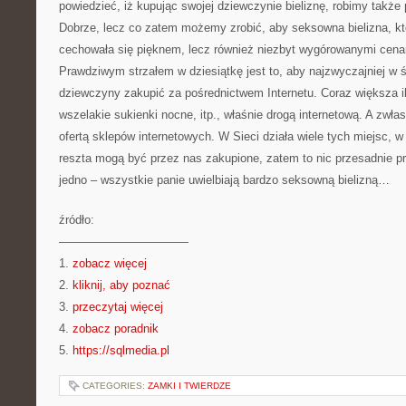
powiedzieć, iż kupując swojej dziewczynie bieliznę, robimy takż
Dobrze, lecz co zatem możemy zrobić, aby seksowna bielizna, k
cechowała się pięknem, lecz również niezbyt wygórowanymi cen
Prawdziwym strzałem w dziesiątkę jest to, aby najzwyczajniej w św
dziewczyny zakupić za pośrednictwem Internetu. Coraz większa i
wszelakie sukienki nocne, itp., właśnie drogą internetową. A zwł
ofertą sklepów internetowych. W Sieci działa wiele tych miejsc, w
reszta mogą być przez nas zakupione, zatem to nic przesadnie 
jedno – wszystkie panie uwielbiają bardzo seksowną bielizną…
źródło:
———————————
1.
zobacz więcej
2.
kliknij, aby poznać
3.
przeczytaj więcej
4.
zobacz poradnik
5.
https://sqlmedia.pl
CATEGORIES:
ZAMKI I TWIERDZE