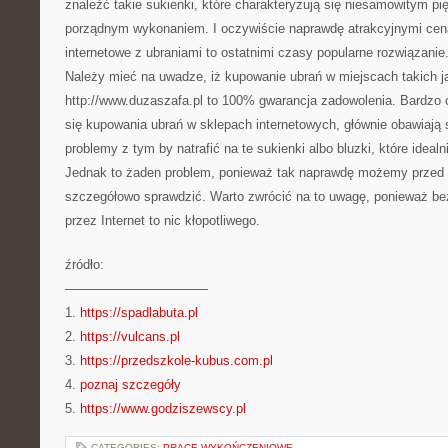
znaleźć takie sukienki, które charakteryzują się niesamowitym pi
porządnym wykonaniem. I oczywiście naprawdę atrakcyjnymi cen
internetowe z ubraniami to ostatnimi czasy popularne rozwiązanie
Należy mieć na uwadze, iż kupowanie ubrań w miejscach takich j
http://www.duzaszafa.pl to 100% gwarancja zadowolenia. Bardzo 
się kupowania ubrań w sklepach internetowych, głównie obawiają 
problemy z tym by natrafić na te sukienki albo bluzki, które idealn
Jednak to żaden problem, ponieważ tak naprawdę możemy przed
szczegółowo sprawdzić. Warto zwrócić na to uwagę, ponieważ b
przez Internet to nic kłopotliwego.
źródło:
———————————
1.
https://spadlabuta.pl
2.
https://vulcans.pl
3.
https://przedszkole-kubus.com.pl
4.
poznaj szczegóły
5.
https://www.godziszewscy.pl
CATEGORIES:
PRACE WYKOŃCZENIOWE