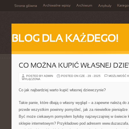
Archiwalne wpisy
Archiwum
Katego
Strona główna
Artykuły
BLOG DLA KAŻDEGO!
CO MOŻNA KUPIĆ WŁASNEJ DZI
POSTED BY ADMIN
POSTED ON CZE - 29 - 2025
MOŻLIWOŚĆ 
WYŁĄCZONA
Co jak najbardziej warto kupić własnej dziewczynie?
Takie panie, które dbają o własny wygląd – a zapewne należą do
przede wszystkim powinny pomyśleć, jak za niewielkie pieniądze
Być może ciekawym pomysłem byłoby najzwyczajniej w świecie k
sklepie internetowym? Przykładowo pod adresem www.duzaszafa.p