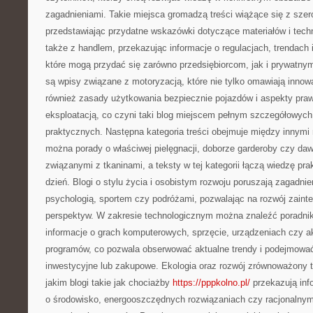
zagadnieniami. Takie miejsca gromadzą treści wiążące się z sz
przedstawiając przydatne wskazówki dotyczące materiałów i tec
także z handlem, przekazując informacje o regulacjach, trendach
które mogą przydać się zarówno przedsiębiorcom, jak i prywatn
są wpisy związane z motoryzacją, które nie tylko omawiają innow
również zasady użytkowania bezpiecznie pojazdów i aspekty pra
eksploatacją, co czyni taki blog miejscem pełnym szczegółowych
praktycznych. Następna kategoria treści obejmuje między innymi 
można porady o właściwej pielęgnacji, doborze garderoby czy daw
związanymi z tkaninami, a teksty w tej kategorii łączą wiedzę pra
dzień. Blogi o stylu życia i osobistym rozwoju poruszają zagadnie
psychologią, sportem czy podróżami, pozwalając na rozwój zainte
perspektyw. W zakresie technologicznym można znaleźć poradnik
informacje o grach komputerowych, sprzęcie, urządzeniach czy a
programów, co pozwala obserwować aktualne trendy i podejmowa
inwestycyjne lub zakupowe. Ekologia oraz rozwój zrównoważony t
jakim blogi takie jak chociażby
https://pppkolno.pl/
przekazują inf
o środowisko, energooszczędnych rozwiązaniach czy racjonalny