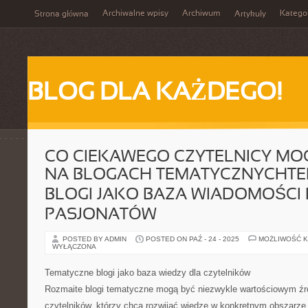
Archiwalne wpisy
Archiwum
Katego
Strona główna
Artykuły
BLOG DLA KAŻDEGO!
CO CIEKAWEGO CZYTELNICY MO
NA BLOGACH TEMATYCZNYCHT
BLOGI JAKO BAZA WIADOMOŚCI
PASJONATÓW
POSTED BY ADMIN
POSTED ON PAŹ - 24 - 2025
MOŻLIWOŚĆ 
WYŁĄCZONA
Tematyczne blogi jako baza wiedzy dla czytelników
Rozmaite blogi tematyczne mogą być niezwykle wartościowym źró
czytelników, którzy chcą rozwijać wiedzę w konkretnym obszarze 