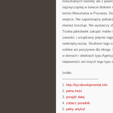
mieszkalnych niestety ale z pewn
najzwyczajniej w świecie blokiem 
termin Mieszkania w Poznaniu. Do
wnętrze. Nie zapominajmy jednakż
również kosztuje. Nie wystarczy z
Trzeba jakkolwiek zakupić meble i 
zawodzi, i urządzamy jedynie naj
nietkniętą resztę. Skutkiem tego 
solidne ani pozytywne dla nikogo.
w domach i obiektach typu Agencj
niepewności ani innych tego typu 
źródło:
———————————
1.
http://bycdevelopmental.info
2.
pełna treść
3.
przejdź dalej
4.
zobacz poradnik
5.
pełny artykuł