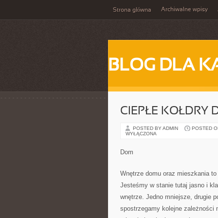
Archiwalne wpisy
Strona główna
BLOG DLA K
CIEPŁE KOŁDRY 
POSTED BY ADMIN
POSTED ON 
WYŁĄCZONA
Dom
Wnętrze domu oraz mieszkania to 
Jesteśmy w stanie tutaj jasno i 
wnętrze. Jedno mniejsze, drugie p
spostrzegamy kolejne zależności