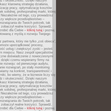
dz i skuteczność. Dzięki naszym
asz klarowną strategię działania,
izację pracy, optymalizację kosztów
k solidnej, profesjonalnej marki, której
ą. Niezależnie od tego, czy prowadzisz
czy większe przedsiębiorstwo –
ozwiązania do Twoich potrzeb, tak
 zobaczył realne korzyści. Sprawdź,
robić dla Ciebie –
kliknij tutaj
i poznaj
otowaną z myślą o rozwoju Twojego
 partnera, który nie tylko „coś obieca”,
 pomoże uporządkować procesy,
ość usług i zwiększyć zyski – jesteś
m miejscu. Nasz zespół specjalistów
yczne doświadczenie z nowoczesnymi
, dzięki czemu wspieramy firmy na
e rozwoju: od pierwszego audytu,
nie rozwiązań, po stały monitoring
wiamy na konkret, transparentność i
niki, bo wiemy, że w biznesie liczy się
dz i skuteczność. Dzięki naszym
asz klarowną strategię działania,
izację pracy, optymalizację kosztów
k solidnej, profesjonalnej marki, której
ą. Niezależnie od tego, czy prowadzisz
czy większe przedsiębiorstwo –
ozwiązania do Twoich potrzeb, tak
 zobaczył realne korzyści. Sprawdź,
robić dla Ciebie –
kliknij tutaj
i poznaj