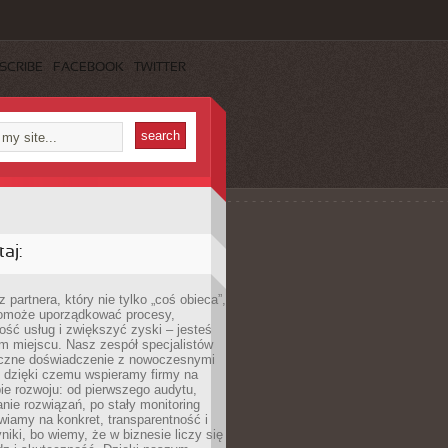
SCRIBE
FACEBOOK
TWITTER
aj:
 partnera, który nie tylko „coś obieca”,
 pomoże uporządkować procesy,
ość usług i zwiększyć zyski – jesteś
m miejscu. Nasz zespół specjalistów
yczne doświadczenie z nowoczesnymi
, dzięki czemu wspieramy firmy na
e rozwoju: od pierwszego audytu,
nie rozwiązań, po stały monitoring
wiamy na konkret, transparentność i
niki, bo wiemy, że w biznesie liczy się