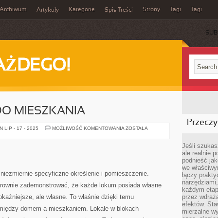
Archiwum
Kategorie
Strony
Tagi
Tagi
Artykuły
Spis Treści
SUB
AŻDEGO!
DO MIESZKANIA
Przeczyt
CIEPŁE
LIP - 17 - 2025
MOŻLIWOŚĆ KOMENTOWANIA
ZOSTAŁA
KOŁDRY
DO
MIESZKANIA
Jeśli szukasz
ale realnie
podnieść jak
we właściwy
niezmiernie specyficzne określenie i pomieszczenie.
łączy prakt
narzędziami
klarownie zademonstrować, że każde lokum posiada własne
każdym etapi
okaźniejsze, ale własne. To właśnie dzięki temu
przez wdraża
efektów. Sta
 między domem a mieszkaniem. Lokale w blokach
mierzalne wy