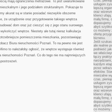
czas, pienią
ością mają ograniczenia metrażowe. To jest uwarunkowane
usługom zysk
mieszkalnym i jego podziałem strukturalnym. Pokazuje to
lepszą organ
oraz wizerune
my akurat są w stanie posiadać niezwykle obszerne
klienci ufaj
e, że urządzenie oraz przygotowanie takiego wnętrza
małą firmę, 
dopasujemy r
budować dom oraz już cieszyć się z jego stanu surowego.
abyś szybko
co możemy z
wykończyć wnętrze. Niestety ale tutaj nieraz kalkulacja
ofertę przyg
potrzebniejsze pomieszczenia mieszkania, pozostawiając
biznesu.
Jeśli szukasz
zobacz Biura nieruchomości Poznań. To na pewno nie jest
ale realnie
 Mimo to należałoby ogłosić, że wnętrze występuje również
podnieść jak
we właściwy
a nieruchomości Poznań. Co do tego nie ma najmniejszych
łączy prakt
narzędziami
spostrzeżeń.
każdym etapi
przez wdraża
efektów. Sta
mierzalne wy
czas, pienią
usługom zysk
lepszą organ
oraz wizerune
klienci ufaj
małą firmę, 
dopasujemy r
abyś szybko
co możemy z