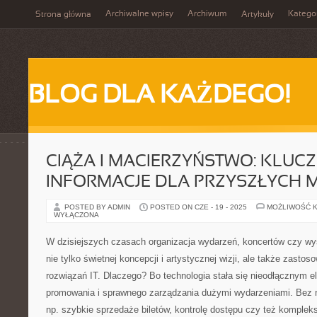
Archiwalne wpisy
Archiwum
Katego
Strona główna
Artykuły
BLOG DLA KAŻDEGO!
CIĄŻA I MACIERZYŃSTWO: KLUC
INFORMACJE DLA PRZYSZŁYCH 
POSTED BY ADMIN
POSTED ON CZE - 19 - 2025
MOŻLIWOŚĆ 
WYŁĄCZONA
W dzisiejszych czasach organizacja wydarzeń, koncertów czy 
nie tylko świetnej koncepcji i artystycznej wizji, ale także zast
rozwiązań IT. Dlaczego? Bo technologia stała się nieodłącznym
promowania i sprawnego zarządzania dużymi wydarzeniami. Bez ni
np. szybkie sprzedaże biletów, kontrolę dostępu czy też komplek