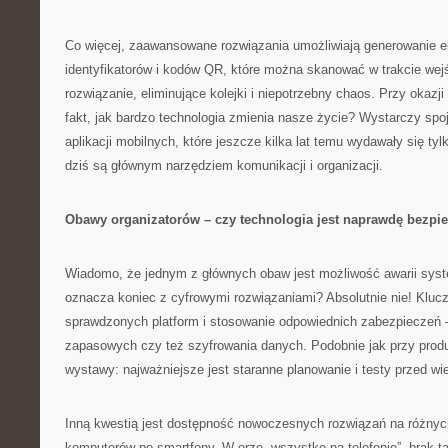
Co więcej, zaawansowane rozwiązania umożliwiają generowanie e
identyfikatorów i kodów QR, które można skanować w trakcie wej
rozwiązanie, eliminujące kolejki i niepotrzebny chaos. Przy okaz
fakt, jak bardzo technologia zmienia nasze życie? Wystarczy spo
aplikacji mobilnych, które jeszcze kilka lat temu wydawały się ty
dziś są głównym narzędziem komunikacji i organizacji.
Obawy organizatorów – czy technologia jest naprawdę bezpi
Wiadomo, że jednym z głównych obaw jest możliwość awarii syst
oznacza koniec z cyfrowymi rozwiązaniami? Absolutnie nie! Kluc
sprawdzonych platform i stosowanie odpowiednich zabezpieczeń —
zapasowych czy też szyfrowania danych. Podobnie jak przy produk
wystawy: najważniejsze jest staranne planowanie i testy przed w
Inną kwestią jest dostępność nowoczesnych rozwiązań na różnyc
komputerów po smartfony. W erze „wszystko na telefonie”, brak tak