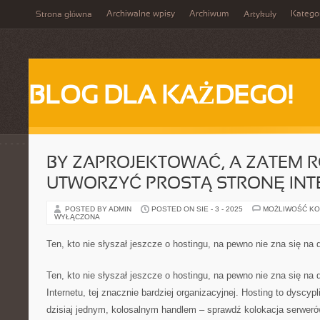
Archiwalne wpisy
Archiwum
Katego
Strona główna
Artykuły
BLOG DLA KAŻDEGO!
BY ZAPROJEKTOWAĆ, A ZATEM 
UTWORZYĆ PROSTĄ STRONĘ IN
POSTED BY ADMIN
POSTED ON SIE - 3 - 2025
MOŻLIWOŚĆ K
WYŁĄCZONA
Ten, kto nie słyszał jeszcze o hostingu, na pewno nie zna się na dr
Ten, kto nie słyszał jeszcze o hostingu, na pewno nie zna się na dr
Internetu, tej znacznie bardziej organizacyjnej. Hosting to dyscyplin
dzisiaj jednym, kolosalnym handlem – sprawdź kolokacja serweró