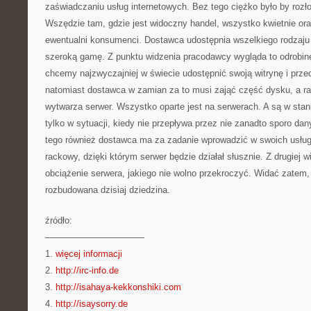
zaświadczaniu usług internetowych. Bez tego ciężko było by rozło
Wszędzie tam, gdzie jest widoczny handel, wszystko kwietnie oraz
ewentualni konsumenci. Dostawca udostępnia wszelkiego rodzaju
szeroką gamę. Z punktu widzenia pracodawcy wygląda to odrobinę
chcemy najzwyczajniej w świecie udostępnić swoją witrynę i prze
natomiast dostawca w zamian za to musi zająć część dysku, a ra
wytwarza serwer. Wszystko oparte jest na serwerach. A są w stan
tylko w sytuacji, kiedy nie przepływa przez nie zanadto sporo da
tego również dostawca ma za zadanie wprowadzić w swoich usługa
rackowy, dzięki którym serwer będzie działał słusznie. Z drugiej wi
obciążenie serwera, jakiego nie wolno przekroczyć. Widać zatem, 
rozbudowana dzisiaj dziedzina.
źródło:
———————————
1.
więcej informacji
2.
http://irc-info.de
3.
http://isahaya-kekkonshiki.com
4.
http://isaysorry.de