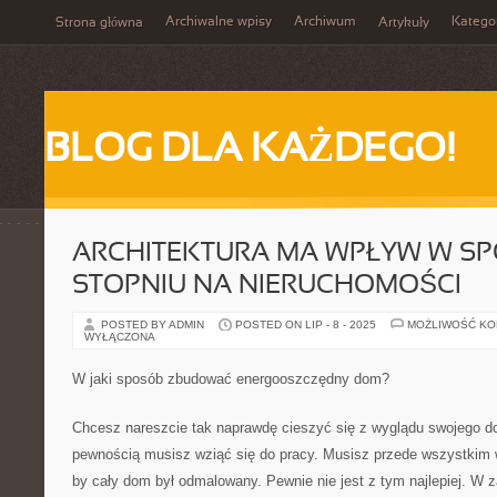
Archiwalne wpisy
Archiwum
Katego
Strona główna
Artykuły
BLOG DLA KAŻDEGO!
ARCHITEKTURA MA WPŁYW W S
STOPNIU NA NIERUCHOMOŚCI
POSTED BY ADMIN
POSTED ON LIP - 8 - 2025
MOŻLIWOŚĆ K
WYŁĄCZONA
W jaki sposób zbudować energooszczędny dom?
Chcesz nareszcie tak naprawdę cieszyć się z wyglądu swojego d
pewnością musisz wziąć się do pracy. Musisz przede wszystkim w
by cały dom był odmalowany. Pewnie nie jest z tym najlepiej. W z