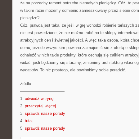
że na porządny remont potrzeba niemałych pieniędzy. Cóż, to pe
w takim razie możemy odmienić zamieszkiwany przez siebie dom
pieniądze?
Cóż, prawda jest taka, że jeśli w grę wchodzi robienie tańszych 
nie jest powiedziane, że nie można trafić na te sklepy internetowe
atrakcyjnych cen i świetnej jakości. A więc taka osoba, która chc
domu, przede wszystkim powinna zaznajomić się z ofertą e-skle
odnaleźć w nich takie produkty, które cechują się całkiem atrakcy
widać, jeśli będziemy się staramy, zmienimy architekturę własn
wydatków. To nic prostego, ale powinniśmy sobie poradzić.
źródło:
———————————
1.
odwiedź witrynę
2.
przeczytaj więcej
3.
sprawdź nasze porady
4.
tutaj
5.
sprawdź nasze porady