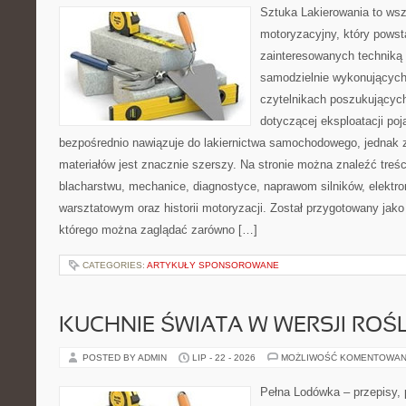
Sztuka Lakierowania to wsz
motoryzacyjny, który powst
zainteresowanych technik
samodzielnie wykonujących
czytelnikach poszukującyc
dotyczącej eksploatacji po
bezpośrednio nawiązuje do lakiernictwa samochodowego, jednak 
materiałów jest znacznie szerszy. Na stronie można znaleźć treśc
blacharstwu, mechanice, diagnostyce, naprawom silników, elektro
warsztatowym oraz historii motoryzacji. Został przygotowany jako
którego można zaglądać zarówno […]
CATEGORIES:
ARTYKUŁY SPONSOROWANE
KUCHNIE ŚWIATA W WERSJI ROŚL
POSTED BY ADMIN
LIP - 22 - 2026
MOŻLIWOŚĆ KOMENTOWAN
Pełna Lodówka – przepisy, p