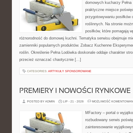
domowych kucharzy Pełna L
praktyczne miejsce poświ
przygotowywaniu posiłków 
roślinnych. Na stronie moż
posiłków, które pomagają 
różnorodność do domowej kuchni. Tematyka serwisu obejmuje mię
zamienniki popularnych produktów. Zobacz Kuchenne Eksperymen
roślin. Określenie Pełna Lodówka doskonale oddaje charakter str
przecież oznaczać chaotycznie […]
CATEGORIES:
ARTYKUŁY SPONSOROWANE
PREMIERY I NOWOŚCI RYNKOWE
POSTED BY ADMIN
LIP - 21 - 2026
MOŻLIWOŚĆ KOMENTOWAN
MFactory – portal o wyjątk
rozbudowany serwis poświę
zainteresowanie wyjątkowym