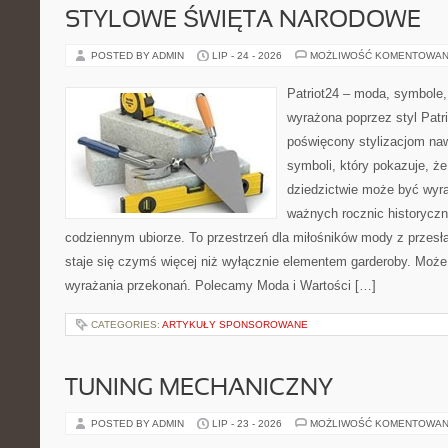
STYLOWE ŚWIĘTA NARODOWE
POSTED BY ADMIN
LIP - 24 - 2026
MOŻLIWOŚĆ KOMENTOWAN
Patriot24 – moda, symbole,
wyrażona poprzez styl Patr
poświęcony stylizacjom na
symboli, który pokazuje, 
dziedzictwie może być wyra
ważnych rocznic historyczn
codziennym ubiorze. To przestrzeń dla miłośników mody z przesł
staje się czymś więcej niż wyłącznie elementem garderoby. Moż
wyrażania przekonań. Polecamy Moda i Wartości […]
CATEGORIES:
ARTYKUŁY SPONSOROWANE
TUNING MECHANICZNY
POSTED BY ADMIN
LIP - 23 - 2026
MOŻLIWOŚĆ KOMENTOWAN