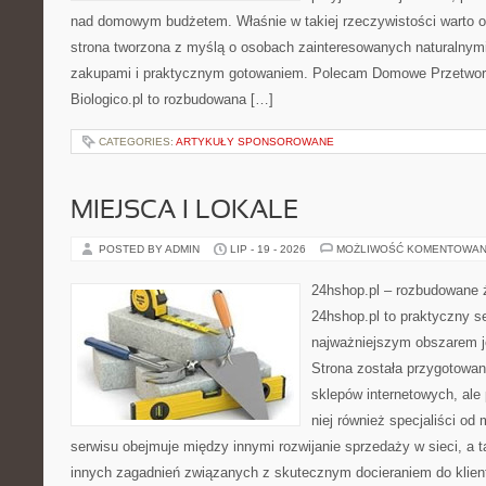
nad domowym budżetem. Właśnie w takiej rzeczywistości warto odk
strona tworzona z myślą o osobach zainteresowanych naturalnym
zakupami i praktycznym gotowaniem. Polecam Domowe Przetwory 
Biologico.pl to rozbudowana […]
CATEGORIES:
ARTYKUŁY SPONSOROWANE
MIEJSCA I LOKALE
POSTED BY ADMIN
LIP - 19 - 2026
MOŻLIWOŚĆ KOMENTOWAN
24hshop.pl – rozbudowane 
24hshop.pl to praktyczny se
najważniejszym obszarem je
Strona została przygotowan
sklepów internetowych, ale
niej również specjaliści od
serwisu obejmuje między innymi rozwijanie sprzedaży w sieci, a t
innych zagadnień związanych z skutecznym docieraniem do klien