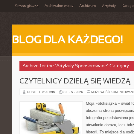
Archiwalne wpisy
Archiwum
Katego
Strona główna
Artykuły
BLOG DLA KAŻDEGO!
Archive for the ‘Artykuły Sponsorowane’ Category
CZYTELNICY DZIELĄ SIĘ WIEDZĄ
POSTED BY ADMIN
SIE - 5 - 2026
MOŻLIWOŚĆ KOMENTOWAN
Moja Fotoksiążka – świat fo
obszerna strona poświęcona 
fotografia przedstawiana jes
utrwalania obrazu, lecz ta
historii. To miejsce dla osó