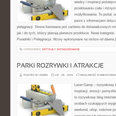
wiedzy i inspiracji poświęc
przekłuwaniu ciała i różny
modyfikowania. To portal, 
parze z informacjami dotyc
pielęgnacji. Strona kierowana jest zarówno do doświadczonych mił
jak i do tych, którzy planują pierwsze przekłucie. Nowe kategori
Poradniki i Pielęgnacja. Wzory wykonywane na skórze od dawna 
CATEGORIES:
ARTYKUŁY SPONSOROWANE
PARKI ROZRYWKI I ATRAKCJE
POSTED BY ADMIN
LIP - 28 - 2026
MOŻLIWOŚĆ KOMENTOWAN
Laser-Gamp – rozrywkowy b
inspiracji, emocji i pomys
to rozrywkowy blog internet
osobach szukających orygin
weekend, urlop, rodzinne po
znajomymi lub integrację fi