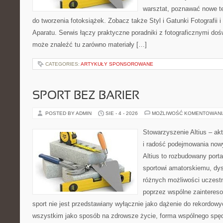
warsztat, poznawać nowe te
do tworzenia fotoksiążek. Zobacz także Styl i Gatunki Fotografii i
Aparatu. Serwis łączy praktyczne poradniki z fotograficznymi doś
może znaleźć tu zarówno materiały […]
CATEGORIES:
ARTYKUŁY SPONSOROWANE
SPORT BEZ BARIER
POSTED BY ADMIN
SIE - 4 - 2026
MOŻLIWOŚĆ KOMENTOWAN
Stowarzyszenie Altius – ak
i radość podejmowania no
Altius to rozbudowany port
sportowi amatorskiemu, d
różnych możliwości uczestn
poprzez wspólne zaintereso
sport nie jest przedstawiany wyłącznie jako dążenie do rekordow
wszystkim jako sposób na zdrowsze życie, forma wspólnego spęd