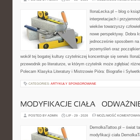
IlonaLecka.pl – blog o ksią
interpretacjach i przyjemno
wieków towarzyszy człowie
nowe perspektywy. Dobra 
jednocześnie sposobem na 
przemyśleń oraz początkiem
wokół tej bogatej kultury czytelniczej koncentruje się serwis Ilona
przewodnik po literaturze, w którym czytelnik może zgłębiać różne 
Polecam Klasyka Literatury i Mistrzowie Pióra: Biografie i Sylwet
CATEGORIES:
ARTYKUŁY SPONSOROWANE
MODYFIKACJE CIAŁA – ODWAŻNIE
POSTED BY ADMIN
LIP - 29 - 2026
MOŻLIWOŚĆ KOMENTOWAN
DemolkaTattoo.pl – świat ta
modyfikacji ciała DemolkaTa