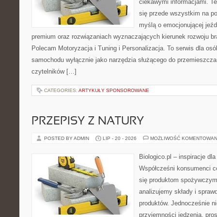
ciekawymi informacjami. T
się przede wszystkim na p
myślą o emocjonującej jeźd
premium oraz rozwiązaniach wyznaczających kierunek rozwoju b
Polecam Motoryzacja i Tuning i Personalizacja. To serwis dla osób,
samochodu wyłącznie jako narzędzia służącego do przemieszczani
czytelników […]
CATEGORIES:
ARTYKUŁY SPONSOROWANE
PRZEPISY Z NATURY
POSTED BY ADMIN
LIP - 20 - 2026
MOŻLIWOŚĆ KOMENTOWAN
Biologico.pl – inspiracje dl
Współcześni konsumenci co
się produktom spożywczym.
analizujemy składy i spra
produktów. Jednocześnie n
przyjemności jedzenia, pros