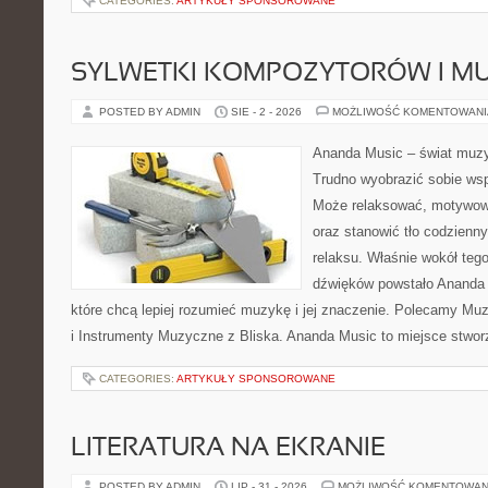
CATEGORIES:
ARTYKUŁY SPONSOROWANE
SYLWETKI KOMPOZYTORÓW I 
POSTED BY ADMIN
SIE - 2 - 2026
MOŻLIWOŚĆ KOMENTOWAN
Ananda Music – świat muzyk
Trudno wyobrazić sobie ws
Może relaksować, motywow
oraz stanowić tło codzienny
relaksu. Właśnie wokół teg
dźwięków powstało Ananda M
które chcą lepiej rozumieć muzykę i jej znaczenie. Polecamy Mu
i Instrumenty Muzyczne z Bliska. Ananda Music to miejsce stwor
CATEGORIES:
ARTYKUŁY SPONSOROWANE
LITERATURA NA EKRANIE
POSTED BY ADMIN
LIP - 31 - 2026
MOŻLIWOŚĆ KOMENTOWAN