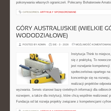
pokonywania własnych ograniczeń. Polecamy Bohaterowie Amators
CATEGORIES:
ARTYKUŁY SPONSOROWANE
GÓRY AUSTRALIJSKIE (WIELKIE G
WODODZIAŁOWE)
POSTED BY ADMIN
SIE - 3 - 2026
MOŻLIWOŚĆ KOMENTOWAN
Instytucja Think to miejsce
się z praktyką. To nowoczes
jest rozwijanie kompetencj
społeczeństwa opartego na 
koncentruje się na rozwoju
realizacji projektów odpow
wyzwania. Serwis stanowi bazę rzetelnych informacji dla odbiorc
rozwojem, a także dla instytucji, które chcą wspólnie realizować
Fundacja od lat rozwija projekty związane z kompetencjami cyfro