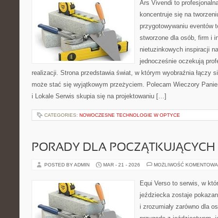
Ars Vivendi to profesjonalna
koncentruje się na tworzen
przygotowywaniu eventów t
stworzone dla osób, firm i i
nietuzinkowych inspiracji n
jednocześnie oczekują prof
realizacji. Strona przedstawia świat, w którym wyobraźnia łączy s
może stać się wyjątkowym przeżyciem. Polecam Wieczory Panieńs
i Lokale Serwis skupia się na projektowaniu […]
CATEGORIES:
NOWOCZESNE TECHNOLOGIE W OPTYCE
PORADY DLA POCZĄTKUJĄCYCH
POSTED BY ADMIN
MAR - 21 - 2026
MOŻLIWOŚĆ KOMENTOWA
Equi Verso to serwis, w kt
jeździecka zostaje pokazan
i zrozumiały zarówno dla os