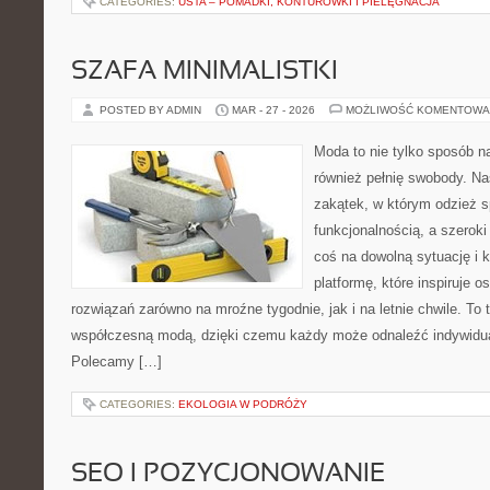
CATEGORIES:
USTA – POMADKI, KONTURÓWKI I PIELĘGNACJA
SZAFA MINIMALISTKI
POSTED BY ADMIN
MAR - 27 - 2026
MOŻLIWOŚĆ KOMENTOWA
Moda to nie tylko sposób n
również pełnię swobody. Na
zakątek, w którym odzież s
funkcjonalnością, a szerok
coś na dowolną sytuację i
platformę, które inspiruje 
rozwiązań zarówno na mroźne tygodnie, jak i na letnie chwile. To t
współczesną modą, dzięki czemu każdy może odnaleźć indywidual
Polecamy […]
CATEGORIES:
EKOLOGIA W PODRÓŻY
SEO I POZYCJONOWANIE