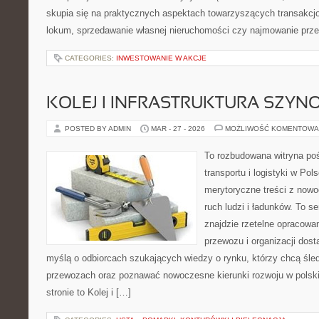
skupia się na praktycznych aspektach towarzyszących transakcj
lokum, sprzedawanie własnej nieruchomości czy najmowanie przes
CATEGORIES:
INWESTOWANIE W AKCJE
KOLEJ I INFRASTRUKTURA SZY
POSTED BY ADMIN
MAR - 27 - 2026
MOŻLIWOŚĆ KOMENTOWA
To rozbudowana witryna po
transportu i logistyki w Pol
merytoryczne treści z now
ruch ludzi i ładunków. To s
znajdzie rzetelne opracowa
przewozu i organizacji dost
myślą o odbiorcach szukających wiedzy o rynku, którzy chcą śled
przewozach oraz poznawać nowoczesne kierunki rozwoju w polski
stronie to Kolej i […]