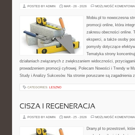
POSTED BY ADMIN
MAR - 26 - 2026
MOŻLIWOŚĆ KOMENTOWA
Mobiu.pl to nowoczesna str
promocji online, która integ
zakresu obecności online. 
eksperci, a także osoby p
pomysły dotyczące efektywn
Tematyka strony koncentruj
działaniach związanych z zwiększaniem widoczności, przyciąga
prowadzeniem promocji cyfrowej. Polecam Nowości i Trendy w Ma
Study i Analizy Sukcesów. Na stronie poruszane są zagadnienia 
CATEGORIES:
LESZNO
CISZA I REGENERACJA
POSTED BY ADMIN
MAR - 25 - 2026
MOŻLIWOŚĆ KOMENTOWA
Drarry.pl to przestrzeń, któ