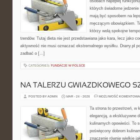
osobach najlepiej funkcjonu
których świadome jedzenie
mają być sposobem na leps
męczącym obowiązkiem. To 
którzy wolą spokojne tempo
trendów. Tutaj dieta nie jest przedstawiana jako kara, lecz jako co
aktywność nie musi oznaczać ekstremalnego wysiłku. Drarry.pl p
zadbać o […]
CATEGORIES:
FUNDACJE W POLSCE
NA TALERZU GWIAZDKOWEGO S
POSTED BY ADMIN
MAR - 24 - 2026
MOŻLIWOŚĆ KOMENTOWA
Ta strona to przestrzeń, w
elegancją, a ekskluzywne de
kulinarnych opowieści. To 
poświęcony dobrom kulinar
znaczenie równie wielkie j