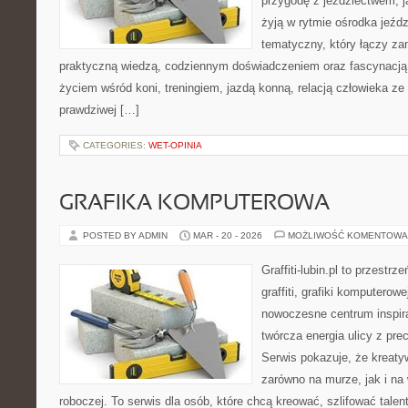
przygodę z jeździectwem, jak
żyją w rytmie ośrodka jeźdz
tematyczny, który łączy za
praktyczną wiedzą, codziennym doświadczeniem oraz fascynacją 
życiem wśród koni, treningiem, jazdą konną, relacją człowieka ze
prawdziwej […]
CATEGORIES:
WET-OPINIA
GRAFIKA KOMPUTEROWA
POSTED BY ADMIN
MAR - 20 - 2026
MOŻLIWOŚĆ KOMENTOWA
Graffiti-lubin.pl to przestr
graffiti, grafiki komputerow
nowoczesne centrum inspira
twórcza energia ulicy z pre
Serwis pokazuje, że kreat
zarówno na murze, jak i na 
roboczej. To serwis dla osób, które chcą kreować, szlifować tale