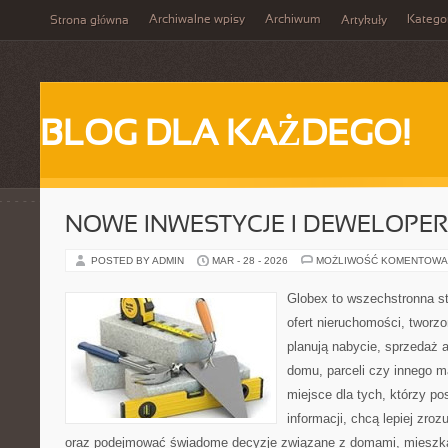
Archiwalne wpisy
Archiwum
Katego
Strona główna
Artykuły
BLOG DLA KAŻDEGO!
NOWE INWESTYCJE I DEWELOPE
POSTED BY ADMIN
MAR - 28 - 2026
MOŻLIWOŚĆ KOMENTOWA
Globex to wszechstronna s
ofert nieruchomości, tworz
planują nabycie, sprzedaż 
domu, parceli czy innego m
miejsce dla tych, którzy p
informacji, chcą lepiej zr
oraz podejmować świadome decyzje związane z domami, mieszkan