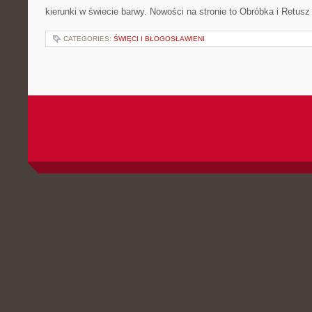
kierunki w świecie barwy. Nowości na stronie to Obróbka i Retusz Z
CATEGORIES:
ŚWIĘCI I BŁOGOSŁAWIENI