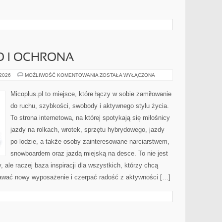
O I OCHRONA
BEZPIECZEŃSTWO
 2026
MOŻLIWOŚĆ KOMENTOWANIA
ZOSTAŁA WYŁĄCZONA
I
OCHRONA
Micoplus.pl to miejsce, które łączy w sobie zamiłowanie
do ruchu, szybkości, swobody i aktywnego stylu życia.
To strona internetowa, na której spotykają się miłośnicy
jazdy na rolkach, wrotek, sprzętu hybrydowego, jazdy
po lodzie, a także osoby zainteresowane narciarstwem,
snowboardem oraz jazdą miejską na desce. To nie jest
, ale raczej baza inspiracji dla wszystkich, którzy chcą
nawać nowy wyposażenie i czerpać radość z aktywności […]