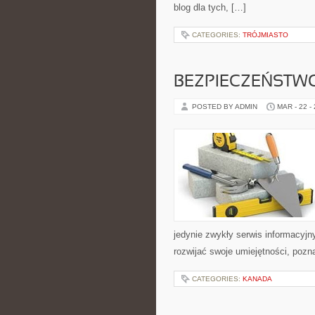
blog dla tych, […]
CATEGORIES:
TRÓJMIASTO
BEZPIECZEŃSTW
POSTED BY ADMIN
MAR - 22 -
jedynie zwykły serwis informacyjny
rozwijać swoje umiejętności, poz
CATEGORIES:
KANADA