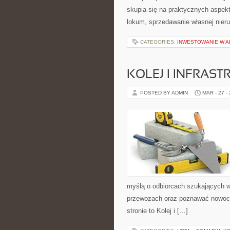
skupia się na praktycznych aspek
lokum, sprzedawanie własnej nier
CATEGORIES:
INWESTOWANIE W A
KOLEJ I INFRAS
POSTED BY ADMIN
MAR - 27 -
myślą o odbiorcach szukających wi
przewozach oraz poznawać nowocze
stronie to Kolej i […]