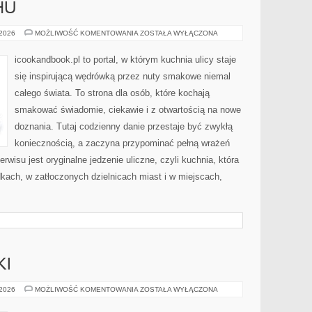
HU
JEDZENIE
 2026
MOŻLIWOŚĆ KOMENTOWANIA
ZOSTAŁA WYŁĄCZONA
W
RUCHU
icookandbook.pl to portal, w którym kuchnia ulicy staje
się inspirującą wędrówką przez nuty smakowe niemal
całego świata. To strona dla osób, które kochają
smakować świadomie, ciekawie i z otwartością na nowe
doznania. Tutaj codzienny danie przestaje być zwykłą
koniecznością, a zaczyna przypominać pełną wrażeń
isu jest oryginalne jedzenie uliczne, czyli kuchnia, która
dkach, w zatłoczonych dzielnicach miast i w miejscach,
KI
TRENDY
 2026
MOŻLIWOŚĆ KOMENTOWANIA
ZOSTAŁA WYŁĄCZONA
I
NOWINKI