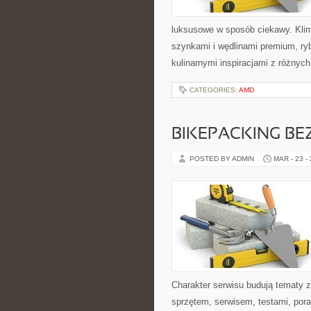
luksusowe w sposób ciekawy. Klim
szynkami i wędlinami premium, ry
kulinarnymi inspiracjami z różnyc
CATEGORIES:
AMD
BIKEPACKING BE
POSTED BY ADMIN
MAR - 23 -
Charakter serwisu budują tematy z
sprzętem, serwisem, testami, pora