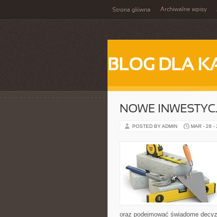
Archiwalne wpisy
Strona główna
BLOG DLA K
NOWE INWESTYCJ
POSTED BY ADMIN
MAR - 28 -
oraz podejmować świadome decyzj