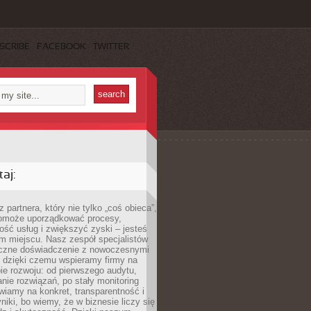
SCRIBE
FACEBOOK
TWITTER
aj:
 partnera, który nie tylko „coś obieca”,
 pomoże uporządkować procesy,
ość usług i zwiększyć zyski – jesteś
m miejscu. Nasz zespół specjalistów
yczne doświadczenie z nowoczesnymi
, dzięki czemu wspieramy firmy na
e rozwoju: od pierwszego audytu,
nie rozwiązań, po stały monitoring
wiamy na konkret, transparentność i
niki, bo wiemy, że w biznesie liczy się