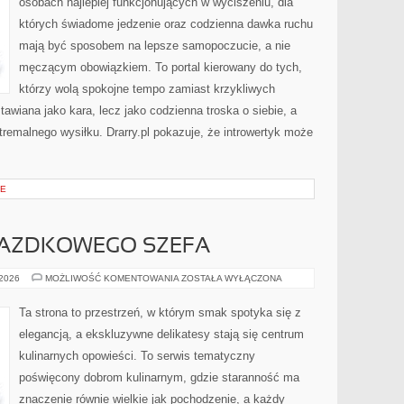
osobach najlepiej funkcjonujących w wyciszeniu, dla
których świadome jedzenie oraz codzienna dawka ruchu
mają być sposobem na lepsze samopoczucie, a nie
męczącym obowiązkiem. To portal kierowany do tych,
którzy wolą spokojne tempo zamiast krzykliwych
stawiana jako kara, lecz jako codzienna troska o siebie, a
emalnego wysiłku. Drarry.pl pokazuje, że introwertyk może
CE
IAZDKOWEGO SZEFA
NA
 2026
MOŻLIWOŚĆ KOMENTOWANIA
ZOSTAŁA WYŁĄCZONA
TALERZU
GWIAZDKOWEGO
SZEFA
Ta strona to przestrzeń, w którym smak spotyka się z
elegancją, a ekskluzywne delikatesy stają się centrum
kulinarnych opowieści. To serwis tematyczny
poświęcony dobrom kulinarnym, gdzie staranność ma
znaczenie równie wielkie jak pochodzenie, a każdy