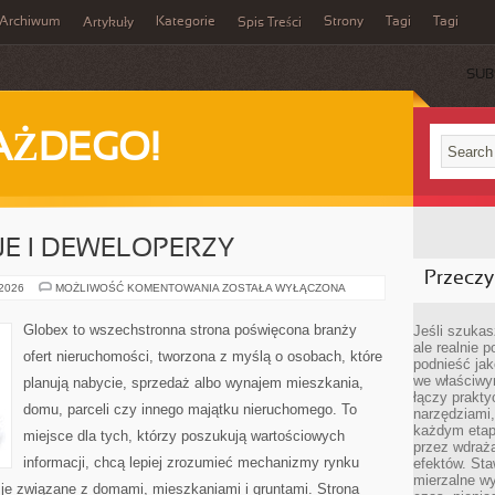
Archiwum
Kategorie
Strony
Tagi
Tagi
Artykuły
Spis Treści
SUB
AŻDEGO!
E I DEWELOPERZY
Przeczyt
NOWE
 2026
MOŻLIWOŚĆ KOMENTOWANIA
ZOSTAŁA WYŁĄCZONA
INWESTYCJE
I
DEWELOPERZY
Globex to wszechstronna strona poświęcona branży
Jeśli szukasz
ale realnie
ofert nieruchomości, tworzona z myślą o osobach, które
podnieść jak
we właściwy
planują nabycie, sprzedaż albo wynajem mieszkania,
łączy prakt
domu, parceli czy innego majątku nieruchomego. To
narzędziami
każdym etapi
miejsce dla tych, którzy poszukują wartościowych
przez wdraża
informacji, chcą lepiej zrozumieć mechanizmy rynku
efektów. Sta
mierzalne wy
e związane z domami, mieszkaniami i gruntami. Strona