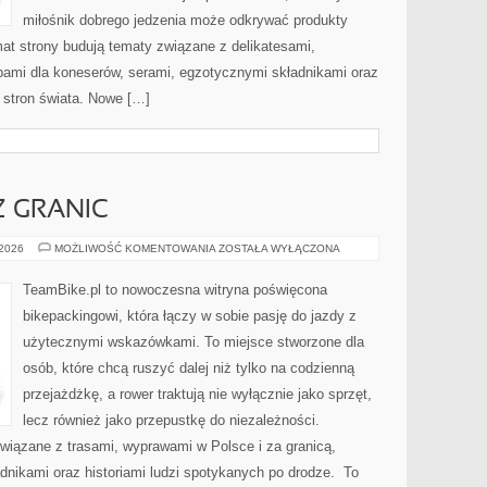
miłośnik dobrego jedzenia może odkrywać produkty
at strony budują tematy związane z delikatesami,
bami dla koneserów, serami, egzotycznymi składnikami oraz
h stron świata. Nowe […]
Z GRANIC
BIKEPACKING
 2026
MOŻLIWOŚĆ KOMENTOWANIA
ZOSTAŁA WYŁĄCZONA
BEZ
GRANIC
TeamBike.pl to nowoczesna witryna poświęcona
bikepackingowi, która łączy w sobie pasję do jazdy z
użytecznymi wskazówkami. To miejsce stworzone dla
osób, które chcą ruszyć dalej niż tylko na codzienną
przejażdżkę, a rower traktują nie wyłącznie jako sprzęt,
lecz również jako przepustkę do niezależności.
wiązane z trasami, wyprawami w Polsce i za granicą,
dnikami oraz historiami ludzi spotykanych po drodze. To