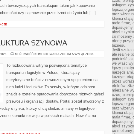
czas, pienią
usługom zysk
tach towarzyszących transakcjom takim jak kupowanie
lepszą organ
uchomości czy najmowanie przestrzeni do życia lub […]
oraz wizerune
klienci ufaj
małą firmę, 
KCJE
dopasujemy r
abyś szybko
co możemy z
ofertę przyg
TRUKTURA SZYNOWA
biznesu.
Jeśli szukasz
KOLEJ
ale realnie
 2026
MOŻLIWOŚĆ KOMENTOWANIA
ZOSTAŁA WYŁĄCZONA
I
podnieść jak
INFRASTRUKTURA
we właściwy
SZYNOWA
To rozbudowana witryna poświęcona tematyce
łączy prakt
narzędziami
transportu i logistyki w Polsce, która łączy
każdym etapi
merytoryczne treści z nowoczesnym spojrzeniem na
przez wdraża
efektów. Sta
ruch ludzi i ładunków. To serwis, w którym odbiorca
mierzalne wy
znajdzie rzetelne opracowania dotyczące różnych gałęzi
czas, pienią
usługom zysk
przewozu i organizacji dostaw. Portal został stworzony z
lepszą organ
oraz wizerune
edzy o rynku, którzy chcą śledzić zmiany w logistyce i
klienci ufaj
sne kierunki rozwoju w polskich realiach. Nowości na
małą firmę, 
dopasujemy r
abyś szybko
co możemy z