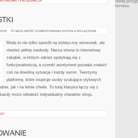
ONTURÓWKI I PIELĘGNACJA
ofertę przyg
biznesu.
STKI
SZAFA
 2026
MOŻLIWOŚĆ KOMENTOWANIA
ZOSTAŁA WYŁĄCZONA
MINIMALISTKI
Moda to nie tylko sposób na estetyczny wizerunek, ale
również pełnię swobody. Nasza strona to internetowy
zakątek, w którym odzież spotykają się z
funkcjonalnością, a szeroki asortyment pozwala znaleźć
coś na dowolną sytuację i każdy sezon. Tworzymy
platformę, które inspiruje osoby szukające stylowych
ie, jak i na letnie chwile. To tutaj klasyka łączy się z
ażdy może odnaleźć indywidualny charakter stroju.
ÓŻY
OWANIE