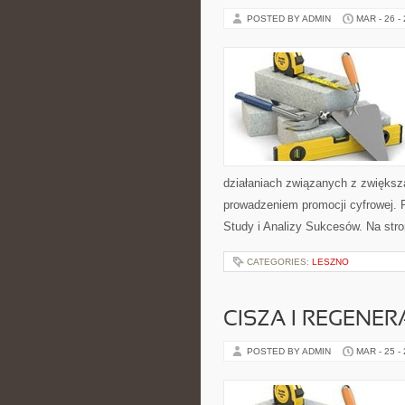
POSTED BY ADMIN
MAR - 26 -
działaniach związanych z zwiększ
prowadzeniem promocji cyfrowej. 
Study i Analizy Sukcesów. Na str
CATEGORIES:
LESZNO
CISZA I REGENER
POSTED BY ADMIN
MAR - 25 -