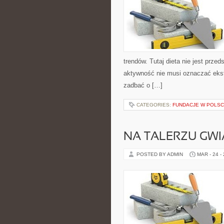
trendów. Tutaj dieta nie jest przed
aktywność nie musi oznaczać ekstr
zadbać o […]
CATEGORIES:
FUNDACJE W POLS
NA TALERZU GW
POSTED BY ADMIN
MAR - 24 -