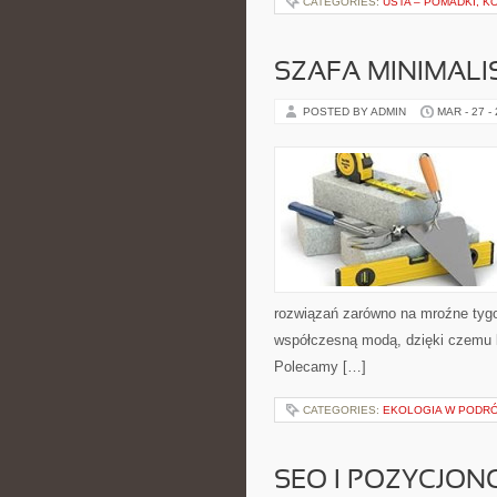
CATEGORIES:
USTA – POMADKI, K
SZAFA MINIMALI
POSTED BY ADMIN
MAR - 27 -
rozwiązań zarówno na mroźne tygodn
współczesną modą, dzięki czemu k
Polecamy […]
CATEGORIES:
EKOLOGIA W PODR
SEO I POZYCJON