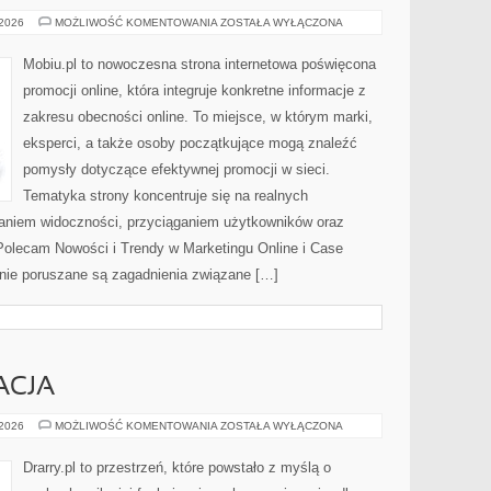
SEO
 2026
MOŻLIWOŚĆ KOMENTOWANIA
ZOSTAŁA WYŁĄCZONA
I
POZYCJONOWANIE
Mobiu.pl to nowoczesna strona internetowa poświęcona
promocji online, która integruje konkretne informacje z
zakresu obecności online. To miejsce, w którym marki,
eksperci, a także osoby początkujące mogą znaleźć
pomysły dotyczące efektywnej promocji w sieci.
Tematyka strony koncentruje się na realnych
aniem widoczności, przyciąganiem użytkowników oraz
Polecam Nowości i Trendy w Marketingu Online i Case
onie poruszane są zagadnienia związane […]
ACJA
CISZA
 2026
MOŻLIWOŚĆ KOMENTOWANIA
ZOSTAŁA WYŁĄCZONA
I
REGENERACJA
Drarry.pl to przestrzeń, które powstało z myślą o