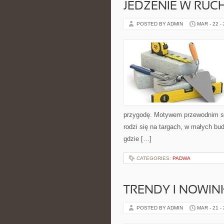
JEDZENIE W RUC
POSTED BY ADMIN
MAR - 22 -
przygodę. Motywem przewodnim serw
rodzi się na targach, w małych bu
gdzie […]
CATEGORIES:
PADWA
TRENDY I NOWIN
POSTED BY ADMIN
MAR - 21 -