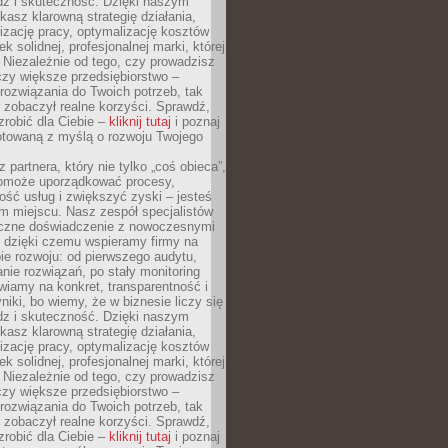
dz i skuteczność. Dzięki naszym
asz klarowną strategię działania,
izację pracy, optymalizację kosztów
k solidnej, profesjonalnej marki, której
ą. Niezależnie od tego, czy prowadzisz
czy większe przedsiębiorstwo –
ozwiązania do Twoich potrzeb, tak
 zobaczył realne korzyści. Sprawdź,
robić dla Ciebie –
kliknij tutaj
i poznaj
otowaną z myślą o rozwoju Twojego
 partnera, który nie tylko „coś obieca”,
 pomoże uporządkować procesy,
ość usług i zwiększyć zyski – jesteś
m miejscu. Nasz zespół specjalistów
yczne doświadczenie z nowoczesnymi
, dzięki czemu wspieramy firmy na
e rozwoju: od pierwszego audytu,
nie rozwiązań, po stały monitoring
wiamy na konkret, transparentność i
niki, bo wiemy, że w biznesie liczy się
dz i skuteczność. Dzięki naszym
asz klarowną strategię działania,
izację pracy, optymalizację kosztów
k solidnej, profesjonalnej marki, której
ą. Niezależnie od tego, czy prowadzisz
czy większe przedsiębiorstwo –
ozwiązania do Twoich potrzeb, tak
 zobaczył realne korzyści. Sprawdź,
robić dla Ciebie –
kliknij tutaj
i poznaj