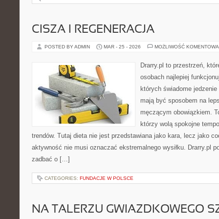
CISZA I REGENERACJA
POSTED BY ADMIN
MAR - 25 - 2026
MOŻLIWOŚĆ KOMENTOWA
Drarry.pl to przestrzeń, któ
osobach najlepiej funkcjonu
których świadome jedzenie
mają być sposobem na leps
męczącym obowiązkiem. To 
którzy wolą spokojne tempo
trendów. Tutaj dieta nie jest przedstawiana jako kara, lecz jako co
aktywność nie musi oznaczać ekstremalnego wysiłku. Drarry.pl p
zadbać o […]
CATEGORIES:
FUNDACJE W POLSCE
NA TALERZU GWIAZDKOWEGO S