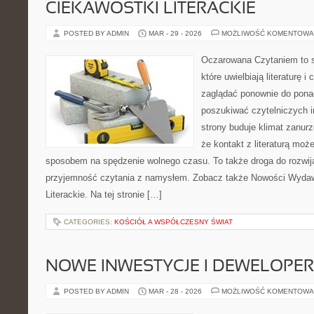
CIEKAWOSTKI LITERACKIE
POSTED BY ADMIN
MAR - 29 - 2026
MOŻLIWOŚĆ KOMENTOWA
Oczarowana Czytaniem to s
które uwielbiają literaturę 
zaglądać ponownie do pona
poszukiwać czytelniczych i
strony buduje klimat zanurz
że kontakt z literaturą moż
sposobem na spędzenie wolnego czasu. To także droga do rozwija
przyjemność czytania z namysłem. Zobacz także Nowości Wydaw
Literackie. Na tej stronie […]
CATEGORIES:
KOŚCIÓŁ A WSPÓŁCZESNY ŚWIAT
NOWE INWESTYCJE I DEWELOPE
POSTED BY ADMIN
MAR - 28 - 2026
MOŻLIWOŚĆ KOMENTOWA