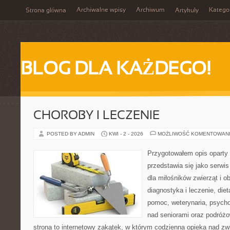
Archiwalne wpisy
Archiwum
Katego
Strona główna
Artykuły
BLOG DLA KAŻDEGO!
CHOROBY I LECZENIE
POSTED BY ADMIN
KWI - 2 - 2026
MOŻLIWOŚĆ KOMENTOWAN
Przygotowałem opis oparty 
przedstawia się jako serwis
dla miłośników zwierząt i o
diagnostyka i leczenie, diet
pomoc, weterynaria, psycho
nad seniorami oraz podróżo
strona to internetowy zakątek, w którym codzienna opieka nad zw