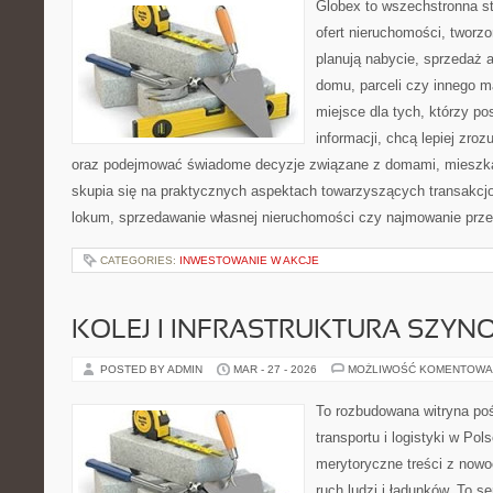
Globex to wszechstronna s
ofert nieruchomości, tworz
planują nabycie, sprzedaż 
domu, parceli czy innego m
miejsce dla tych, którzy p
informacji, chcą lepiej zr
oraz podejmować świadome decyzje związane z domami, mieszkan
skupia się na praktycznych aspektach towarzyszących transakcj
lokum, sprzedawanie własnej nieruchomości czy najmowanie przes
CATEGORIES:
INWESTOWANIE W AKCJE
KOLEJ I INFRASTRUKTURA SZY
POSTED BY ADMIN
MAR - 27 - 2026
MOŻLIWOŚĆ KOMENTOWA
To rozbudowana witryna po
transportu i logistyki w Pol
merytoryczne treści z now
ruch ludzi i ładunków. To s