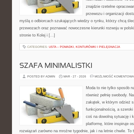
znajdzie rzetelne opracowa
przewozu i organizacji dost
myślą o odbiorcach szukających wiedzy o rynku, którzy chcą śled
przewozach oraz poznawać nowoczesne kierunki rozwoju w polski
stronie to Kolej i […]
CATEGORIES:
USTA – POMADKI, KONTURÓWKI I PIELĘGNACJA
SZAFA MINIMALISTKI
POSTED BY ADMIN
MAR - 27 - 2026
MOŻLIWOŚĆ KOMENTOWA
Moda to nie tylko sposób n
również pełnię swobody. Na
zakątek, w którym odzież s
funkcjonalnością, a szerok
coś na dowolną sytuację i
platformę, które inspiruje 
rozwiązań zarówno na mroźne tygodnie, jak i na letnie chwile. To t