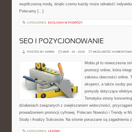
współczesną modą, dzięki czemu każdy może odnaleźć indywidual
Polecamy […]
CATEGORIES:
EKOLOGIA W PODRÓŻY
SEO I POZYCJONOWANIE
POSTED BY ADMIN
MAR - 26 - 2026
MOŻLIWOŚĆ KOMENTOWA
Mobiu.pl to nowoczesna str
promocji online, która integ
zakresu obecności online. 
eksperci, a także osoby p
pomysły dotyczące efektywn
Tematyka strony koncentruj
działaniach związanych z zwiększaniem widoczności, przyciąga
prowadzeniem promocji cyfrowej. Polecam Nowości i Trendy w Ma
Study i Analizy Sukcesów. Na stronie poruszane są zagadnienia 
CATEGORIES:
LESZNO