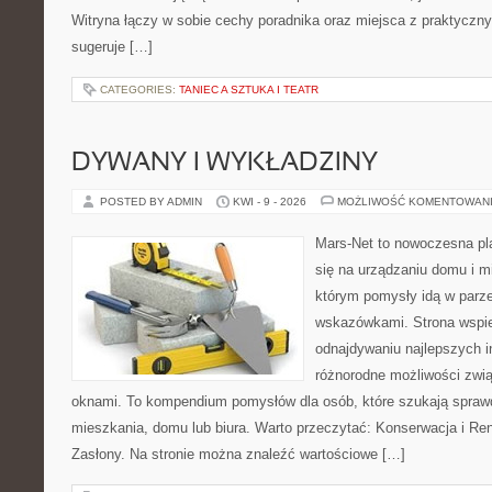
Witryna łączy w sobie cechy poradnika oraz miejsca z praktyczn
sugeruje […]
CATEGORIES:
TANIEC A SZTUKA I TEATR
DYWANY I WYKŁADZINY
POSTED BY ADMIN
KWI - 9 - 2026
MOŻLIWOŚĆ KOMENTOWAN
Mars-Net to nowoczesna pla
się na urządzaniu domu i mi
którym pomysły idą w parz
wskazówkami. Strona wspie
odnajdywaniu najlepszych in
różnorodne możliwości zwią
oknami. To kompendium pomysłów dla osób, które szukają spra
mieszkania, domu lub biura. Warto przeczytać: Konserwacja i Reno
Zasłony. Na stronie można znaleźć wartościowe […]