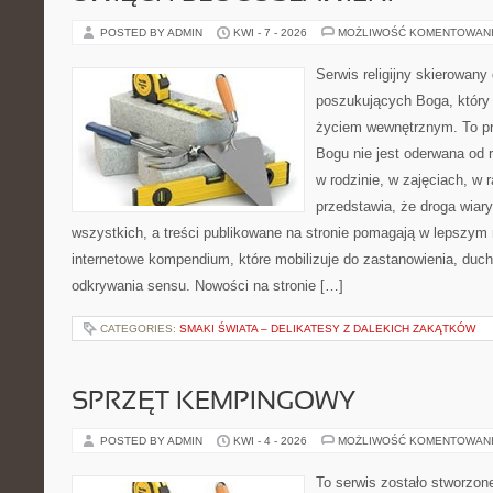
POSTED BY ADMIN
KWI - 7 - 2026
MOŻLIWOŚĆ KOMENTOWAN
Serwis religijny skierowany
poszukujących Boga, który
życiem wewnętrznym. To pr
Bogu nie jest oderwana od 
w rodzinie, w zajęciach, w 
przedstawia, że droga wiar
wszystkich, a treści publikowane na stronie pomagają w lepszym r
internetowe kompendium, które mobilizuje do zastanowienia, duc
odkrywania sensu. Nowości na stronie […]
CATEGORIES:
SMAKI ŚWIATA – DELIKATESY Z DALEKICH ZAKĄTKÓW
SPRZĘT KEMPINGOWY
POSTED BY ADMIN
KWI - 4 - 2026
MOŻLIWOŚĆ KOMENTOWAN
To serwis zostało stworzon