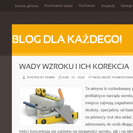
Archiwalne wpisy
Archiwum
Katego
Strona główna
Artykuły
BLOG DLA KAŻDEGO!
WADY WZROKU I ICH KOREKCJA
POSTED BY ADMIN
KWI - 10 - 2026
MOŻLIWOŚĆ KOMENTOWA
Ta witryna to rozbudowany 
profilaktyce narządu wzroku
miejsce zajmują zagadnieni
okulisty, specjalisty od ba
na pierwszy rzut oka widać,
adresowany do osób dbając
treści koncentrują się zarówno na sprawności wzroku, jak i na ide