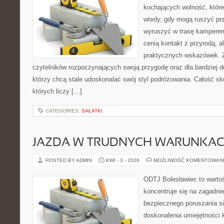
kochających wolność, które 
wtedy, gdy mogą ruszyć prz
wyruszyć w trasę kamperem.
cenią kontakt z przyrodą, a
praktycznych wskazówek. Zn
czytelników rozpoczynających swoją przygodę oraz dla bardziej 
którzy chcą stale udoskonalać swój styl podróżowania. Całość sk
których liczy […]
CATEGORIES:
SAŁATKI
JAZDA W TRUDNYCH WARUNKA
POSTED BY ADMIN
KWI - 3 - 2026
MOŻLIWOŚĆ KOMENTOWAN
ODTJ Bolesławiec to wartoś
koncentruje się na zagadni
bezpiecznego poruszania si
doskonalenia umiejętności 