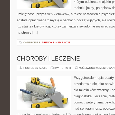
którym odbiorca znajdzie p
techniki jazdy, przepisów 
umiejętności przyszłych kierowców, a także nastawienia psychicz
została opracowana z myślą o osobach początkujących, ale równ
już staż za kierownicą, którzy zamierzają świadomie rozwijać swo
na stronie […]
CATEGORIES:
TRENDY I INSPIRACJE
CHOROBY I LECZENIE
POSTED BY ADMIN
KWI - 2 - 2026
MOŻLIWOŚĆ KOMENTOWAN
Przygotowałem opis oparty 
przedstawia się jako serwis
dla miłośników zwierząt i o
diagnostyka i leczenie, diet
pomoc, weterynaria, psycho
nad seniorami oraz podróżo
strona to internetowy zakątek, w którym codzienna opieka nad zw