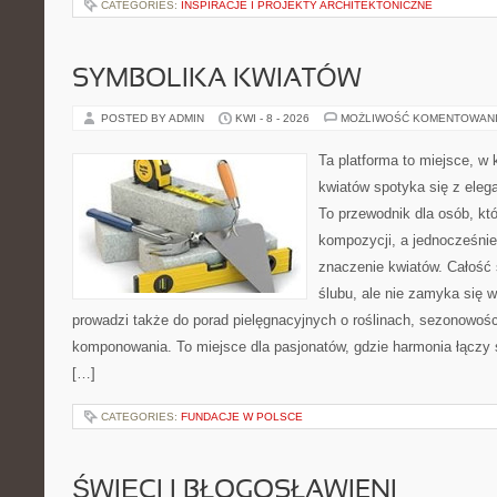
CATEGORIES:
INSPIRACJE I PROJEKTY ARCHITEKTONICZNE
SYMBOLIKA KWIATÓW
POSTED BY ADMIN
KWI - 8 - 2026
MOŻLIWOŚĆ KOMENTOWAN
Ta platforma to miejsce, w
kwiatów spotyka się z elega
To przewodnik dla osób, kt
kompozycji, a jednocześnie
znaczenie kwiatów. Całość 
ślubu, ale nie zamyka się w
prowadzi także do porad pielęgnacyjnych o roślinach, sezonowośc
komponowania. To miejsce dla pasjonatów, gdzie harmonia łączy 
[…]
CATEGORIES:
FUNDACJE W POLSCE
ŚWIĘCI I BŁOGOSŁAWIENI