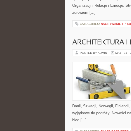
Organizacji i Relacje i Emocje. S
zdrowiem […]
CATEGORIES:
NAGRYWANIE I PRO
ARCHITEKTURA I
POSTED BY ADMIN
MAJ - 21 -
Danii, Szwecji, Norwegii, Finlandii
wyjątkowe tło podróży. Nowości na
blog […]