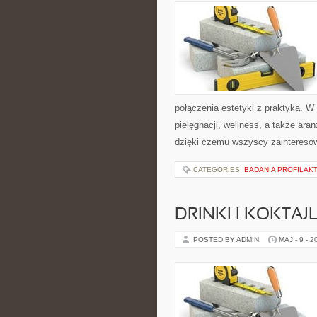
połączenia estetyki z praktyką. W
pielęgnacji, wellness, a także ara
dzięki czemu wszyscy zaintereso
CATEGORIES:
BADANIA PROFILAK
DRINKI I KOKTAJ
POSTED BY ADMIN
MAJ - 9 - 2