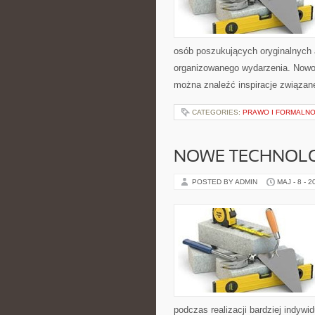
osób poszukujących oryginalnych 
organizowanego wydarzenia. Nowości
można znaleźć inspiracje związa
CATEGORIES:
PRAWO I FORMALNO
NOWE TECHNOLO
POSTED BY ADMIN
MAJ - 8 - 2
podczas realizacji bardziej indywi