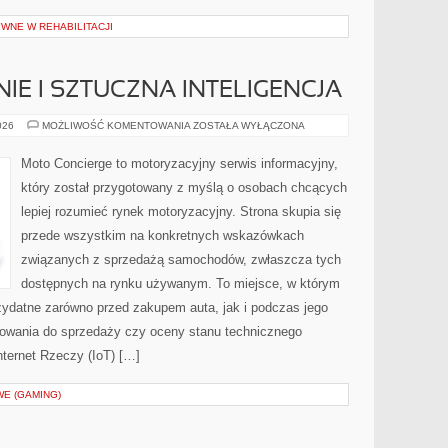
WNE W REHABILITACJI
 I SZTUCZNA INTELIGENCJA
OPROGRAMOWANIE
026
MOŻLIWOŚĆ KOMENTOWANIA
ZOSTAŁA WYŁĄCZONA
I
SZTUCZNA
INTELIGENCJA
Moto Concierge to motoryzacyjny serwis informacyjny,
który został przygotowany z myślą o osobach chcących
lepiej rozumieć rynek motoryzacyjny. Strona skupia się
przede wszystkim na konkretnych wskazówkach
związanych z sprzedażą samochodów, zwłaszcza tych
dostępnych na rynku używanym. To miejsce, w którym
zydatne zarówno przed zakupem auta, jak i podczas jego
towania do sprzedaży czy oceny stanu technicznego
nternet Rzeczy (IoT) […]
E (GAMING)