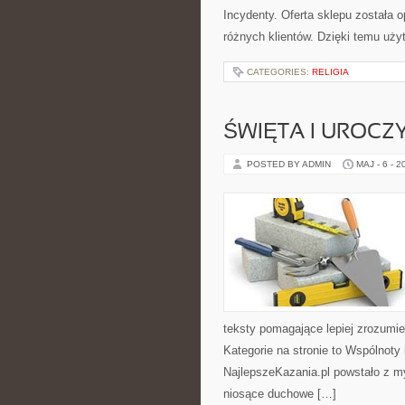
Incydenty. Oferta sklepu została
różnych klientów. Dzięki temu uży
CATEGORIES:
RELIGIA
ŚWIĘTA I UROCZ
POSTED BY ADMIN
MAJ - 6 - 2
teksty pomagające lepiej zrozum
Kategorie na stronie to Wspólnoty 
NajlepszeKazania.pl powstało z my
niosące duchowe […]