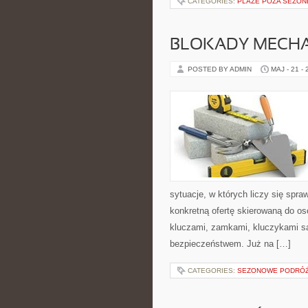
CATEGORIES:
PLAŻE POZA SEZO
BLOKADY MECH
POSTED BY ADMIN
MAJ - 21 -
sytuacje, w których liczy się spr
konkretną ofertę skierowaną do o
kluczami, zamkami, kluczykami 
bezpieczeństwem. Już na […]
CATEGORIES:
SEZONOWE PODRÓ