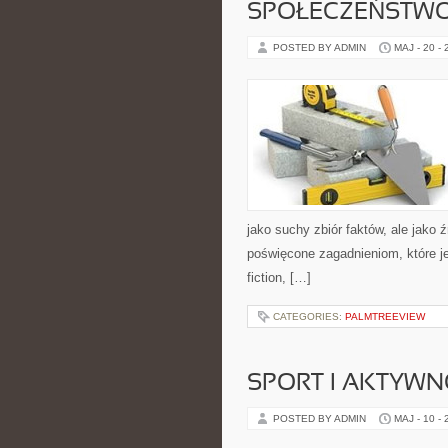
SPOŁECZEŃSTWO
POSTED BY ADMIN
MAJ - 20 -
jako suchy zbiór faktów, ale jako 
poświęcone zagadnieniom, które je
fiction, […]
CATEGORIES:
PALMTREEVIEW
SPORT I AKTYW
POSTED BY ADMIN
MAJ - 10 -