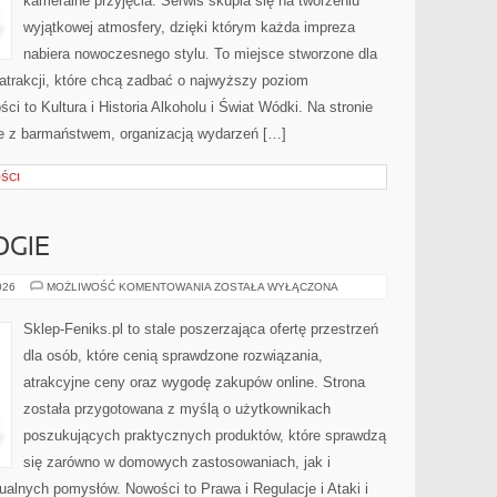
kameralne przyjęcia. Serwis skupia się na tworzeniu
wyjątkowej atmosfery, dzięki którym każda impreza
nabiera nowoczesnego stylu. To miejsce stworzone dla
atrakcji, które chcą zadbać o najwyższy poziom
 to Kultura i Historia Alkoholu i Świat Wódki. Na stronie
ne z barmaństwem, organizacją wydarzeń […]
ŚCI
GIE
NOWE
026
MOŻLIWOŚĆ KOMENTOWANIA
ZOSTAŁA WYŁĄCZONA
TECHNOLOGIE
Sklep-Feniks.pl to stale poszerzająca ofertę przestrzeń
dla osób, które cenią sprawdzone rozwiązania,
atrakcyjne ceny oraz wygodę zakupów online. Strona
została przygotowana z myślą o użytkownikach
poszukujących praktycznych produktów, które sprawdzą
się zarówno w domowych zastosowaniach, jak i
dualnych pomysłów. Nowości to Prawa i Regulacje i Ataki i