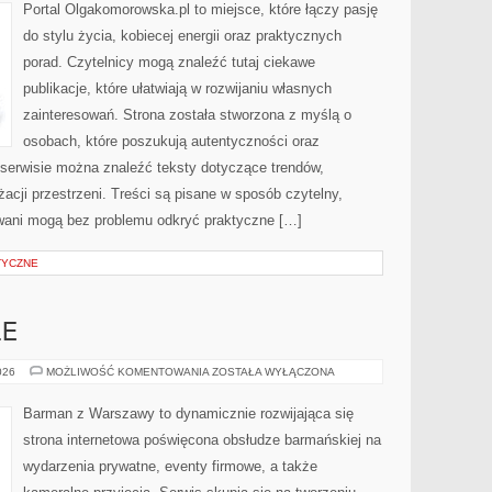
Portal Olgakomorowska.pl to miejsce, które łączy pasję
do stylu życia, kobiecej energii oraz praktycznych
porad. Czytelnicy mogą znaleźć tutaj ciekawe
publikacje, które ułatwiają w rozwijaniu własnych
zainteresowań. Strona została stworzona z myślą o
osobach, które poszukują autentyczności oraz
 serwisie można znaleźć teksty dotyczące trendów,
nżacji przestrzeni. Treści są pisane w sposób czytelny,
wani mogą bez problemu odkryć praktyczne […]
TYCZNE
LE
DRINKI
026
MOŻLIWOŚĆ KOMENTOWANIA
ZOSTAŁA WYŁĄCZONA
I
KOKTAJLE
Barman z Warszawy to dynamicznie rozwijająca się
strona internetowa poświęcona obsłudze barmańskiej na
wydarzenia prywatne, eventy firmowe, a także