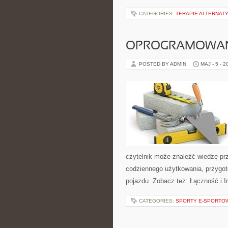
CATEGORIES:
TERAPIE ALTERNATY
OPROGRAMOWANIE
POSTED BY ADMIN
MAJ - 5 - 2
czytelnik może znaleźć wiedzę pr
codziennego użytkowania, przygo
pojazdu. Zobacz też: Łączność i I
CATEGORIES:
SPORTY E-SPORTOW