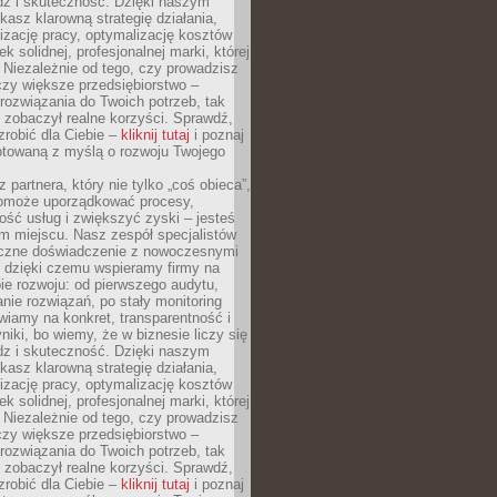
dz i skuteczność. Dzięki naszym
asz klarowną strategię działania,
izację pracy, optymalizację kosztów
k solidnej, profesjonalnej marki, której
ą. Niezależnie od tego, czy prowadzisz
czy większe przedsiębiorstwo –
ozwiązania do Twoich potrzeb, tak
 zobaczył realne korzyści. Sprawdź,
robić dla Ciebie –
kliknij tutaj
i poznaj
otowaną z myślą o rozwoju Twojego
 partnera, który nie tylko „coś obieca”,
 pomoże uporządkować procesy,
ość usług i zwiększyć zyski – jesteś
m miejscu. Nasz zespół specjalistów
yczne doświadczenie z nowoczesnymi
, dzięki czemu wspieramy firmy na
e rozwoju: od pierwszego audytu,
nie rozwiązań, po stały monitoring
wiamy na konkret, transparentność i
niki, bo wiemy, że w biznesie liczy się
dz i skuteczność. Dzięki naszym
asz klarowną strategię działania,
izację pracy, optymalizację kosztów
k solidnej, profesjonalnej marki, której
ą. Niezależnie od tego, czy prowadzisz
czy większe przedsiębiorstwo –
ozwiązania do Twoich potrzeb, tak
 zobaczył realne korzyści. Sprawdź,
robić dla Ciebie –
kliknij tutaj
i poznaj