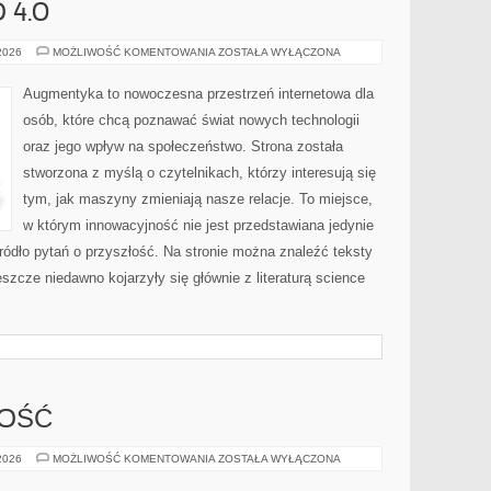
 4.0
SPOŁECZEŃSTWO
 2026
MOŻLIWOŚĆ KOMENTOWANIA
ZOSTAŁA WYŁĄCZONA
4.0
Augmentyka to nowoczesna przestrzeń internetowa dla
osób, które chcą poznawać świat nowych technologii
oraz jego wpływ na społeczeństwo. Strona została
stworzona z myślą o czytelnikach, którzy interesują się
tym, jak maszyny zmieniają nasze relacje. To miejsce,
w którym innowacyjność nie jest przedstawiana jedynie
źródło pytań o przyszłość. Na stronie można znaleźć teksty
szcze niedawno kojarzyły się głównie z literaturą science
NOŚĆ
SPORT
 2026
MOŻLIWOŚĆ KOMENTOWANIA
ZOSTAŁA WYŁĄCZONA
I
AKTYWNOŚĆ