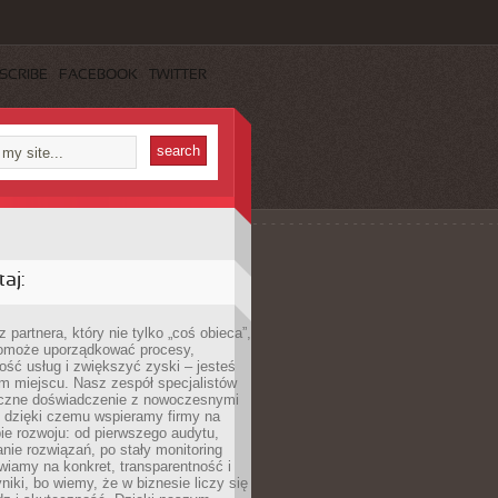
SCRIBE
FACEBOOK
TWITTER
aj:
 partnera, który nie tylko „coś obieca”,
 pomoże uporządkować procesy,
ość usług i zwiększyć zyski – jesteś
m miejscu. Nasz zespół specjalistów
yczne doświadczenie z nowoczesnymi
, dzięki czemu wspieramy firmy na
e rozwoju: od pierwszego audytu,
nie rozwiązań, po stały monitoring
wiamy na konkret, transparentność i
niki, bo wiemy, że w biznesie liczy się