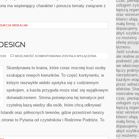
czas, pienią
usługom zysk
trona ma wspierający charakter i porusza tematy związane z
lepszą organ
oraz wizerune
klienci ufaj
małą firmę, 
DUKCJA WOKALNA
dopasujemy r
abyś szybko
co możemy z
ofertę przyg
 DESIGN
biznesu.
Jeśli szukasz
ARCHITEKTURA
ale realnie
 2026
MOŻLIWOŚĆ KOMENTOWANIA
ZOSTAŁA WYŁĄCZONA
I
podnieść jak
DESIGN
we właściwy
Skandynawia to kraina, które coraz mocniej kusi osoby
łączy prakt
narzędziami
szukające nowych kierunków. To część kontynentu, w
każdym etapi
którym niezwykłe widoki spotyka się z codziennym
przez wdraża
efektów. Sta
spokojem, a każda przygoda może stać się wyjątkowym
mierzalne wy
doświadczeniem. Strona poświęcona tej tematyce jest
czas, pienią
usługom zysk
czytelną bazą wiedzy dla osób, które chcą odkrywać
lepszą organ
oraz wizerune
, Islandii oraz północnych terenów, gdzie przestrzeń tworzy
klienci ufaj
 stronie to Pytania od czytelników i Rodzinne Podróże. To
małą firmę, 
dopasujemy r
abyś szybko
co możemy z