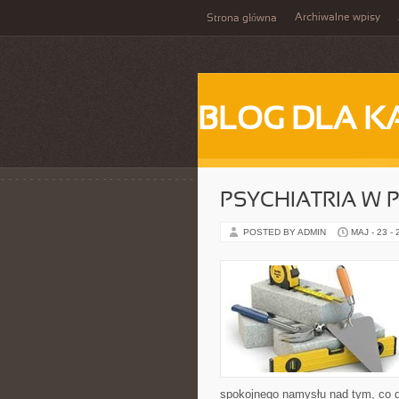
Archiwalne wpisy
Strona główna
BLOG DLA K
PSYCHIATRIA W 
POSTED BY ADMIN
MAJ - 23 -
spokojnego namysłu nad tym, co d