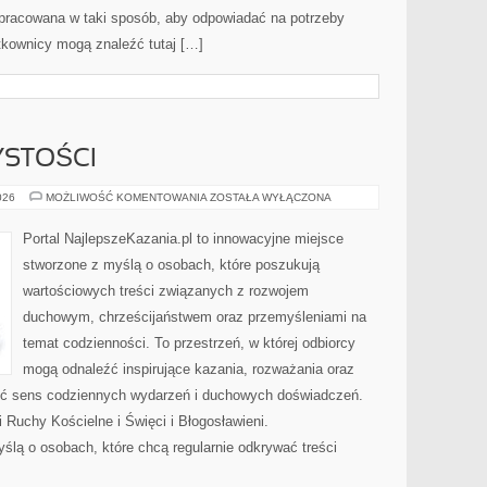
 opracowana w taki sposób, aby odpowiadać na potrzeby
tkownicy mogą znaleźć tutaj […]
YSTOŚCI
ŚWIĘTA
026
MOŻLIWOŚĆ KOMENTOWANIA
ZOSTAŁA WYŁĄCZONA
I
UROCZYSTOŚCI
Portal NajlepszeKazania.pl to innowacyjne miejsce
stworzone z myślą o osobach, które poszukują
wartościowych treści związanych z rozwojem
duchowym, chrześcijaństwem oraz przemyśleniami na
temat codzienności. To przestrzeń, w której odbiorcy
mogą odnaleźć inspirujące kazania, rozważania oraz
ieć sens codziennych wydarzeń i duchowych doświadczeń.
i Ruchy Kościelne i Święci i Błogosławieni.
ślą o osobach, które chcą regularnie odkrywać treści