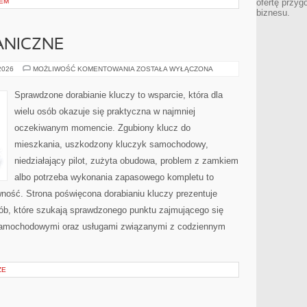
NEM
ofertę przyg
biznesu.
ANICZNE
BLOKADY
 2026
MOŻLIWOŚĆ KOMENTOWANIA
ZOSTAŁA WYŁĄCZONA
MECHANICZNE
Sprawdzone dorabianie kluczy to wsparcie, która dla
wielu osób okazuje się praktyczna w najmniej
oczekiwanym momencie. Zgubiony klucz do
mieszkania, uszkodzony kluczyk samochodowy,
niedziałający pilot, zużyta obudowa, problem z zamkiem
albo potrzeba wykonania zapasowego kompletu to
awność. Strona poświęcona dorabianiu kluczy prezentuje
sób, które szukają sprawdzonego punktu zajmującego się
samochodowymi oraz usługami związanymi z codziennym
ŻE