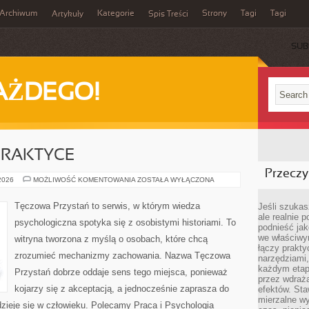
Archiwum
Kategorie
Strony
Tagi
Tagi
Artykuły
Spis Treści
SUB
AŻDEGO!
PRAKTYCE
Przeczyt
PSYCHIATRIA
 2026
MOŻLIWOŚĆ KOMENTOWANIA
ZOSTAŁA WYŁĄCZONA
W
PRAKTYCE
Tęczowa Przystań to serwis, w którym wiedza
Jeśli szukasz
ale realnie
psychologiczna spotyka się z osobistymi historiami. To
podnieść jak
we właściwy
witryna tworzona z myślą o osobach, które chcą
łączy prakt
zrozumieć mechanizmy zachowania. Nazwa Tęczowa
narzędziami
każdym etapi
Przystań dobrze oddaje sens tego miejsca, ponieważ
przez wdraża
kojarzy się z akceptacją, a jednocześnie zaprasza do
efektów. Sta
mierzalne wy
zieje się w człowieku. Polecamy Praca i Psychologia