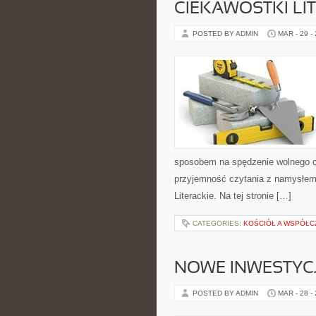
CIEKAWOSTKI LI
POSTED BY ADMIN
MAR - 29 -
sposobem na spędzenie wolnego cz
przyjemność czytania z namysłem
Literackie. Na tej stronie […]
CATEGORIES:
KOŚCIÓŁ A WSPÓŁC
NOWE INWESTYCJ
POSTED BY ADMIN
MAR - 28 -