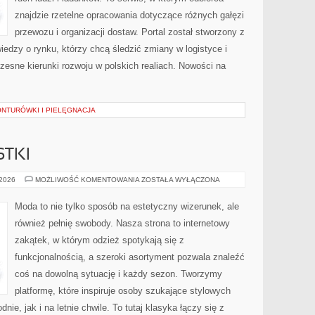
znajdzie rzetelne opracowania dotyczące różnych gałęzi
przewozu i organizacji dostaw. Portal został stworzony z
edzy o rynku, którzy chcą śledzić zmiany w logistyce i
sne kierunki rozwoju w polskich realiach. Nowości na
ONTURÓWKI I PIELĘGNACJA
STKI
SZAFA
 2026
MOŻLIWOŚĆ KOMENTOWANIA
ZOSTAŁA WYŁĄCZONA
MINIMALISTKI
Moda to nie tylko sposób na estetyczny wizerunek, ale
również pełnię swobody. Nasza strona to internetowy
zakątek, w którym odzież spotykają się z
funkcjonalnością, a szeroki asortyment pozwala znaleźć
coś na dowolną sytuację i każdy sezon. Tworzymy
platformę, które inspiruje osoby szukające stylowych
ie, jak i na letnie chwile. To tutaj klasyka łączy się z