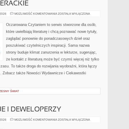
TERACKIE
CIEKAWOSTKI
 2026
MOŻLIWOŚĆ KOMENTOWANIA
ZOSTAŁA WYŁĄCZONA
LITERACKIE
Oczarowana Czytaniem to serwis stworzone dla osób,
które uwielbiają literaturę i chcą poznawać nowe tytuły,
zaglądać ponownie do ponadczasowych dzieł oraz
poszukiwać czytelniczych inspiracji. Sama nazwa
strony buduje klimat zanurzenia w lekturze, sugerując,
że kontakt z literaturą może być czymś więcej niż tylko
asu. To także droga do rozwijania wyobraźni, która łączy
. Zobacz także Nowości Wydawnicze i Ciekawostki
ZESNY ŚWIAT
E I DEWELOPERZY
NOWE
 2026
MOŻLIWOŚĆ KOMENTOWANIA
ZOSTAŁA WYŁĄCZONA
INWESTYCJE
I
DEWELOPERZY