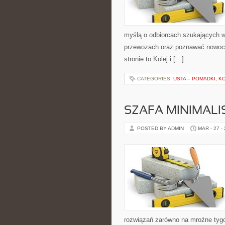
myślą o odbiorcach szukających wi
przewozach oraz poznawać nowocze
stronie to Kolej i […]
CATEGORIES:
USTA – POMADKI, K
SZAFA MINIMALI
POSTED BY ADMIN
MAR - 27 -
rozwiązań zarówno na mroźne tygodn