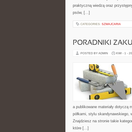
praktyczną wiedzą oraz przystępn
psów, […]
CATEGORIES:
SZWAJCARIA
PORADNIKI ZAK
POSTED BY ADMIN
KWI - 1 - 2
a publikowane materiały dotyczą 
półkami, stylu skandynawskiego, 
Znajdziesz na stronie takie kateg
które […]