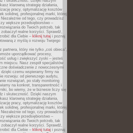
dz i skuteczność. Dzięki naszym
asz klarowną strategię działania,
izację pracy, optymalizację kosztów
k solidnej, profesjonalnej marki, której
ą. Niezależnie od tego, czy prowadzisz
czy większe przedsiębiorstwo –
ozwiązania do Twoich potrzeb, tak
 zobaczył realne korzyści. Sprawdź,
robić dla Ciebie –
kliknij tutaj
i poznaj
otowaną z myślą o rozwoju Twojego
 partnera, który nie tylko „coś obieca”,
 pomoże uporządkować procesy,
ość usług i zwiększyć zyski – jesteś
m miejscu. Nasz zespół specjalistów
yczne doświadczenie z nowoczesnymi
, dzięki czemu wspieramy firmy na
e rozwoju: od pierwszego audytu,
nie rozwiązań, po stały monitoring
wiamy na konkret, transparentność i
niki, bo wiemy, że w biznesie liczy się
dz i skuteczność. Dzięki naszym
asz klarowną strategię działania,
izację pracy, optymalizację kosztów
k solidnej, profesjonalnej marki, której
ą. Niezależnie od tego, czy prowadzisz
czy większe przedsiębiorstwo –
ozwiązania do Twoich potrzeb, tak
 zobaczył realne korzyści. Sprawdź,
robić dla Ciebie –
kliknij tutaj
i poznaj