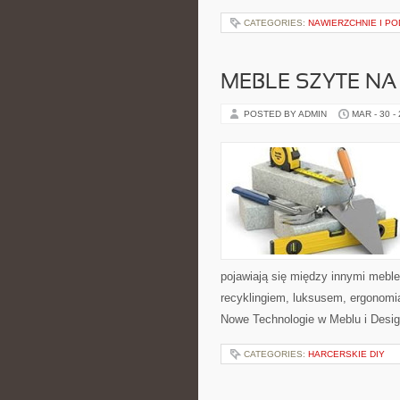
CATEGORIES:
NAWIERZCHNIE I P
MEBLE SZYTE NA
POSTED BY ADMIN
MAR - 30 -
pojawiają się między innymi mebl
recyklingiem, luksusem, ergonomi
Nowe Technologie w Meblu i Design
CATEGORIES:
HARCERSKIE DIY