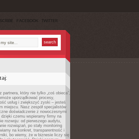
SCRIBE
FACEBOOK
TWITTER
aj:
 partnera, który nie tylko „coś obieca”,
 pomoże uporządkować procesy,
ość usług i zwiększyć zyski – jesteś
m miejscu. Nasz zespół specjalistów
yczne doświadczenie z nowoczesnymi
, dzięki czemu wspieramy firmy na
e rozwoju: od pierwszego audytu,
nie rozwiązań, po stały monitoring
wiamy na konkret, transparentność i
niki, bo wiemy, że w biznesie liczy się