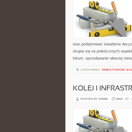
oraz podejmować świadome decyzj
skupia się na praktycznych aspek
lokum, sprzedawanie własnej nier
CATEGORIES:
INWESTOWANIE W A
KOLEJ I INFRAS
POSTED BY ADMIN
MAR - 27 -