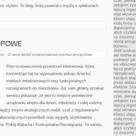
czas, pienią
usługom zysk
ym stylem. To blog, który powstał z myślą o opiekunach
lepszą organ
oraz wizerune
klienci ufaj
małą firmę, 
dopasujemy r
abyś szybko
co możemy z
ofertę przyg
UPOWE
biznesu.
Jeśli szukasz
PORADNIKI
ale realnie
026
MOŻLIWOŚĆ KOMENTOWANIA
ZOSTAŁA WYŁĄCZONA
ZAKUPOWE
podnieść jak
we właściwy
Pino to nowoczesna przestrzeń internetowa, która
łączy prakt
narzędziami
koncentruje się na wyposażeniu pokoju dziecka,
każdym etapi
meblach młodzieżowych oraz funkcjonalnych
przez wdraża
efektów. Sta
rozwiązaniach do mieszkania. Już sam główny przekaz
mierzalne wy
serwisu pokazuje, że jest to miejsce poświęcone
czas, pienią
usługom zysk
urządzaniu wnętrz dla dzieci, młodzieży i całej rodziny,
lepszą organ
oraz wizerune
między innymi ekologicznych mebli, szaf z regulowanymi
klienci ufaj
własnoręcznych przeróbek oraz wygody użytkowania.
małą firmę, 
dopasujemy r
orie: Pokój Malucha i Funkcjonalne Rozwiązania. To serwis,
abyś szybko
co możemy z