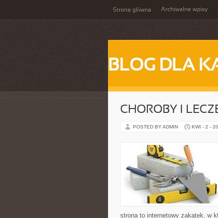
Archiwalne wpisy
Strona główna
BLOG DLA K
CHOROBY I LECZ
POSTED BY ADMIN
KWI - 2 - 2
strona to internetowy zakątek, w 