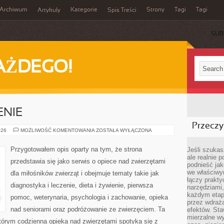
Archiwum
Kategorie
Strony
Tagi
Tagi
Artykuły
Spis Treści
SUB
AŻDEGO!
ENIE
Przeczyt
CHOROBY
026
MOŻLIWOŚĆ KOMENTOWANIA
ZOSTAŁA WYŁĄCZONA
I
LECZENIE
Przygotowałem opis oparty na tym, że strona
Jeśli szukasz
ale realnie
przedstawia się jako serwis o opiece nad zwierzętami
podnieść jak
we właściwy
dla miłośników zwierząt i obejmuje tematy takie jak
łączy prakt
diagnostyka i leczenie, dieta i żywienie, pierwsza
narzędziami
każdym etapi
pomoc, weterynaria, psychologia i zachowanie, opieka
przez wdraża
nad seniorami oraz podróżowanie ze zwierzęciem. Ta
efektów. Sta
mierzalne wy
którym codzienna opieka nad zwierzętami spotyka się z