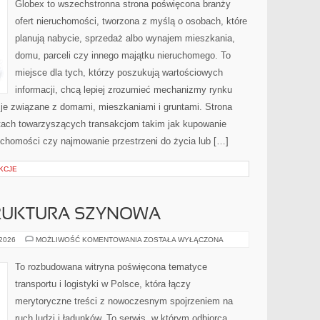
Globex to wszechstronna strona poświęcona branży
ofert nieruchomości, tworzona z myślą o osobach, które
planują nabycie, sprzedaż albo wynajem mieszkania,
domu, parceli czy innego majątku nieruchomego. To
miejsce dla tych, którzy poszukują wartościowych
informacji, chcą lepiej zrozumieć mechanizmy rynku
e związane z domami, mieszkaniami i gruntami. Strona
tach towarzyszących transakcjom takim jak kupowanie
uchomości czy najmowanie przestrzeni do życia lub […]
KCJE
TRUKTURA SZYNOWA
KOLEJ
 2026
MOŻLIWOŚĆ KOMENTOWANIA
ZOSTAŁA WYŁĄCZONA
I
INFRASTRUKTURA
SZYNOWA
To rozbudowana witryna poświęcona tematyce
transportu i logistyki w Polsce, która łączy
merytoryczne treści z nowoczesnym spojrzeniem na
ruch ludzi i ładunków. To serwis, w którym odbiorca