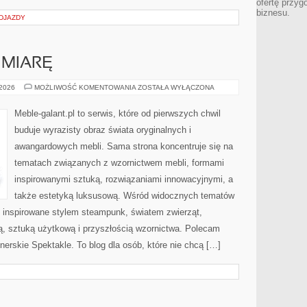
ofertę przyg
biznesu.
ODJAZDY
 MIARĘ
MEBLE
 2026
MOŻLIWOŚĆ KOMENTOWANIA
ZOSTAŁA WYŁĄCZONA
SZYTE
NA
MIARĘ
Meble-galant.pl to serwis, które od pierwszych chwil
buduje wyrazisty obraz świata oryginalnych i
awangardowych mebli. Sama strona koncentruje się na
tematach związanych z wzornictwem mebli, formami
inspirowanymi sztuką, rozwiązaniami innowacyjnymi, a
także estetyką luksusową. Wśród widocznych tematów
e inspirowane stylem steampunk, światem zwierząt,
ą, sztuką użytkową i przyszłością wzornictwa. Polecam
erskie Spektakle. To blog dla osób, które nie chcą […]