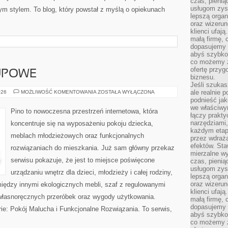
czas, pienią
usługom zysk
ym stylem. To blog, który powstał z myślą o opiekunach
lepszą organ
oraz wizerune
klienci ufaj
małą firmę, 
dopasujemy r
abyś szybko
co możemy z
ofertę przyg
UPOWE
biznesu.
Jeśli szukasz
PORADNIKI
ale realnie
026
MOŻLIWOŚĆ KOMENTOWANIA
ZOSTAŁA WYŁĄCZONA
ZAKUPOWE
podnieść jak
we właściwy
Pino to nowoczesna przestrzeń internetowa, która
łączy prakt
narzędziami
koncentruje się na wyposażeniu pokoju dziecka,
każdym etapi
meblach młodzieżowych oraz funkcjonalnych
przez wdraża
efektów. Sta
rozwiązaniach do mieszkania. Już sam główny przekaz
mierzalne wy
serwisu pokazuje, że jest to miejsce poświęcone
czas, pienią
usługom zysk
urządzaniu wnętrz dla dzieci, młodzieży i całej rodziny,
lepszą organ
oraz wizerune
między innymi ekologicznych mebli, szaf z regulowanymi
klienci ufaj
własnoręcznych przeróbek oraz wygody użytkowania.
małą firmę, 
dopasujemy r
orie: Pokój Malucha i Funkcjonalne Rozwiązania. To serwis,
abyś szybko
co możemy z