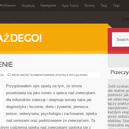
Archiwum
Kategorie
Strony
Tagi
Tagi
Artykuły
Spis Treści
SUB
AŻDEGO!
ENIE
Przeczyt
CHOROBY
026
MOŻLIWOŚĆ KOMENTOWANIA
ZOSTAŁA WYŁĄCZONA
I
LECZENIE
Przygotowałem opis oparty na tym, że strona
Jeśli szukasz
ale realnie
przedstawia się jako serwis o opiece nad zwierzętami
podnieść jak
we właściwy
dla miłośników zwierząt i obejmuje tematy takie jak
łączy prakt
diagnostyka i leczenie, dieta i żywienie, pierwsza
narzędziami
każdym etapi
pomoc, weterynaria, psychologia i zachowanie, opieka
przez wdraża
nad seniorami oraz podróżowanie ze zwierzęciem. Ta
efektów. Sta
mierzalne wy
którym codzienna opieka nad zwierzętami spotyka się z