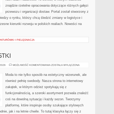
znajdzie rzetelne opracowania dotyczące różnych gałęzi
przewozu i organizacji dostaw. Portal został stworzony z
edzy o rynku, którzy chcą śledzić zmiany w logistyce i
sne kierunki rozwoju w polskich realiach. Nowości na
ONTURÓWKI I PIELĘGNACJA
STKI
SZAFA
 2026
MOŻLIWOŚĆ KOMENTOWANIA
ZOSTAŁA WYŁĄCZONA
MINIMALISTKI
Moda to nie tylko sposób na estetyczny wizerunek, ale
również pełnię swobody. Nasza strona to internetowy
zakątek, w którym odzież spotykają się z
funkcjonalnością, a szeroki asortyment pozwala znaleźć
coś na dowolną sytuację i każdy sezon. Tworzymy
platformę, które inspiruje osoby szukające stylowych
ie, jak i na letnie chwile. To tutaj klasyka łączy się z