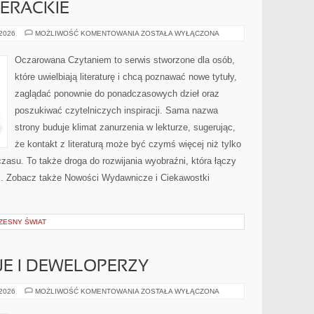
TERACKIE
CIEKAWOSTKI
 2026
MOŻLIWOŚĆ KOMENTOWANIA
ZOSTAŁA WYŁĄCZONA
LITERACKIE
Oczarowana Czytaniem to serwis stworzone dla osób,
które uwielbiają literaturę i chcą poznawać nowe tytuły,
zaglądać ponownie do ponadczasowych dzieł oraz
poszukiwać czytelniczych inspiracji. Sama nazwa
strony buduje klimat zanurzenia w lekturze, sugerując,
że kontakt z literaturą może być czymś więcej niż tylko
asu. To także droga do rozwijania wyobraźni, która łączy
. Zobacz także Nowości Wydawnicze i Ciekawostki
ZESNY ŚWIAT
E I DEWELOPERZY
NOWE
 2026
MOŻLIWOŚĆ KOMENTOWANIA
ZOSTAŁA WYŁĄCZONA
INWESTYCJE
I
DEWELOPERZY