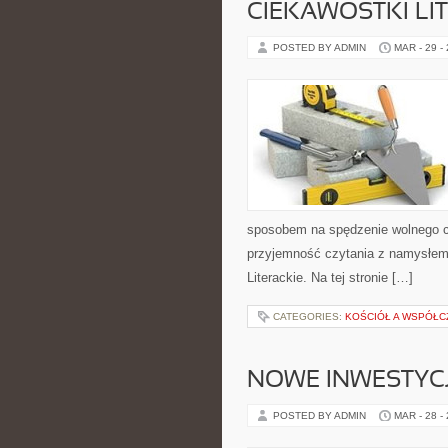
CIEKAWOSTKI LI
POSTED BY ADMIN
MAR - 29 -
sposobem na spędzenie wolnego cz
przyjemność czytania z namysłem
Literackie. Na tej stronie […]
CATEGORIES:
KOŚCIÓŁ A WSPÓŁC
NOWE INWESTYCJ
POSTED BY ADMIN
MAR - 28 -