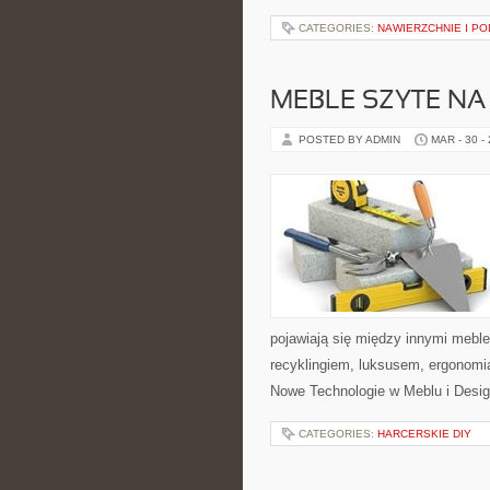
CATEGORIES:
NAWIERZCHNIE I P
MEBLE SZYTE NA
POSTED BY ADMIN
MAR - 30 -
pojawiają się między innymi mebl
recyklingiem, luksusem, ergonomi
Nowe Technologie w Meblu i Design
CATEGORIES:
HARCERSKIE DIY