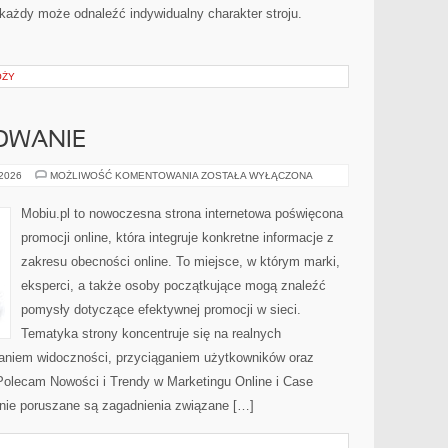
ażdy może odnaleźć indywidualny charakter stroju.
ÓŻY
OWANIE
SEO
 2026
MOŻLIWOŚĆ KOMENTOWANIA
ZOSTAŁA WYŁĄCZONA
I
POZYCJONOWANIE
Mobiu.pl to nowoczesna strona internetowa poświęcona
promocji online, która integruje konkretne informacje z
zakresu obecności online. To miejsce, w którym marki,
eksperci, a także osoby początkujące mogą znaleźć
pomysły dotyczące efektywnej promocji w sieci.
Tematyka strony koncentruje się na realnych
aniem widoczności, przyciąganiem użytkowników oraz
Polecam Nowości i Trendy w Marketingu Online i Case
onie poruszane są zagadnienia związane […]