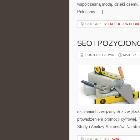
współczesną modą, dzięki czemu k
Polecamy […]
CATEGORIES:
EKOLOGIA W PODR
SEO I POZYCJON
POSTED BY ADMIN
MAR - 26 -
działaniach związanych z zwiększ
prowadzeniem promocji cyfrowej. 
Study i Analizy Sukcesów. Na str
CATEGORIES:
LESZNO