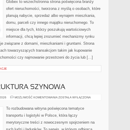
Globex to wszechstronna strona poświęcona branży
ofert nieruchomości, tworzona z myślą o osobach, które
planują nabycie, sprzedaż albo wynajem mieszkania,
domu, parceli czy innego majątku nieruchomego. To
miejsce dla tych, którzy poszukują wartościowych
informacji, chcą lepiej zrozumieć mechanizmy rynku
e związane z domami, mieszkaniami i gruntami. Strona
tach towarzyszących transakcjom takim jak kupowanie
uchomości czy najmowanie przestrzeni do życia lub […]
KCJE
TRUKTURA SZYNOWA
KOLEJ
 2026
MOŻLIWOŚĆ KOMENTOWANIA
ZOSTAŁA WYŁĄCZONA
I
INFRASTRUKTURA
SZYNOWA
To rozbudowana witryna poświęcona tematyce
transportu i logistyki w Polsce, która łączy
merytoryczne treści z nowoczesnym spojrzeniem na
ruch ludzi i ładunków. To serwis, w którym odbiorca