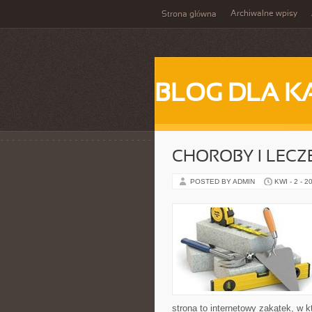
Archiwalne wpisy
Strona główna
BLOG DLA K
CHOROBY I LECZ
POSTED BY ADMIN
KWI - 2 - 2
strona to internetowy zakątek, w 