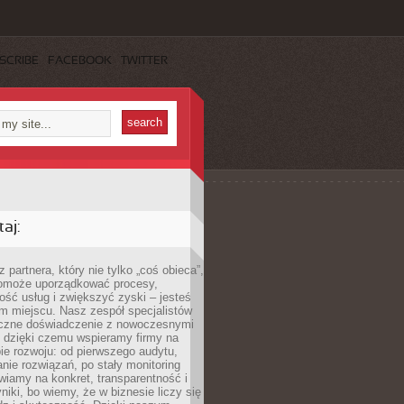
SCRIBE
FACEBOOK
TWITTER
aj:
 partnera, który nie tylko „coś obieca”,
 pomoże uporządkować procesy,
ość usług i zwiększyć zyski – jesteś
m miejscu. Nasz zespół specjalistów
yczne doświadczenie z nowoczesnymi
, dzięki czemu wspieramy firmy na
e rozwoju: od pierwszego audytu,
nie rozwiązań, po stały monitoring
wiamy na konkret, transparentność i
niki, bo wiemy, że w biznesie liczy się