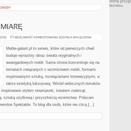
ofertę przyg
biznesu.
ODJAZDY
 MIARĘ
MEBLE
 2026
MOŻLIWOŚĆ KOMENTOWANIA
ZOSTAŁA WYŁĄCZONA
SZYTE
NA
MIARĘ
Meble-galant.pl to serwis, które od pierwszych chwil
buduje wyrazisty obraz świata oryginalnych i
awangardowych mebli. Sama strona koncentruje się na
tematach związanych z wzornictwem mebli, formami
inspirowanymi sztuką, rozwiązaniami innowacyjnymi, a
także estetyką luksusową. Wśród widocznych tematów
e inspirowane stylem steampunk, światem zwierząt,
ą, sztuką użytkową i przyszłością wzornictwa. Polecam
erskie Spektakle. To blog dla osób, które nie chcą […]