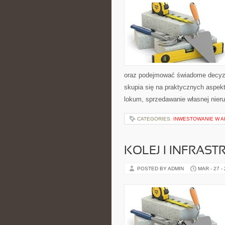
oraz podejmować świadome decyzj
skupia się na praktycznych aspek
lokum, sprzedawanie własnej nier
CATEGORIES:
INWESTOWANIE W A
KOLEJ I INFRAS
POSTED BY ADMIN
MAR - 27 -