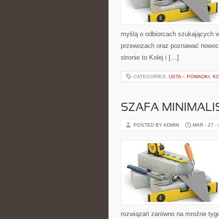
myślą o odbiorcach szukających wi
przewozach oraz poznawać nowocze
stronie to Kolej i […]
CATEGORIES:
USTA – POMADKI, K
SZAFA MINIMALI
POSTED BY ADMIN
MAR - 27 -
rozwiązań zarówno na mroźne tygodn