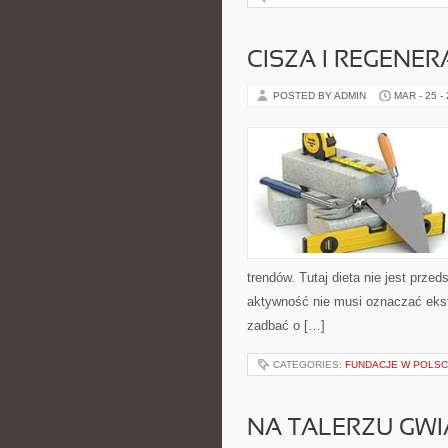
CISZA I REGENER
POSTED BY ADMIN
MAR - 25 -
trendów. Tutaj dieta nie jest przed
aktywność nie musi oznaczać ekstr
zadbać o […]
CATEGORIES:
FUNDACJE W POLS
NA TALERZU GW