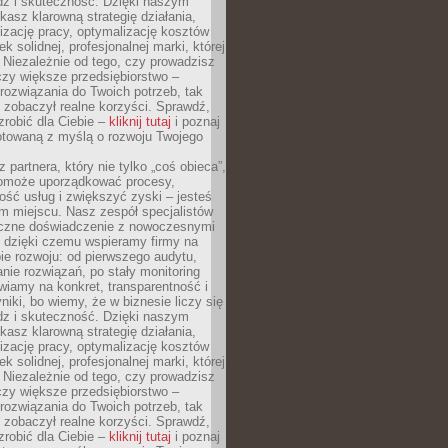
dz i skuteczność. Dzięki naszym
asz klarowną strategię działania,
izację pracy, optymalizację kosztów
k solidnej, profesjonalnej marki, której
ą. Niezależnie od tego, czy prowadzisz
czy większe przedsiębiorstwo –
ozwiązania do Twoich potrzeb, tak
 zobaczył realne korzyści. Sprawdź,
robić dla Ciebie –
kliknij tutaj
i poznaj
otowaną z myślą o rozwoju Twojego
 partnera, który nie tylko „coś obieca”,
 pomoże uporządkować procesy,
ość usług i zwiększyć zyski – jesteś
m miejscu. Nasz zespół specjalistów
yczne doświadczenie z nowoczesnymi
, dzięki czemu wspieramy firmy na
e rozwoju: od pierwszego audytu,
nie rozwiązań, po stały monitoring
wiamy na konkret, transparentność i
niki, bo wiemy, że w biznesie liczy się
dz i skuteczność. Dzięki naszym
asz klarowną strategię działania,
izację pracy, optymalizację kosztów
k solidnej, profesjonalnej marki, której
ą. Niezależnie od tego, czy prowadzisz
czy większe przedsiębiorstwo –
ozwiązania do Twoich potrzeb, tak
 zobaczył realne korzyści. Sprawdź,
robić dla Ciebie –
kliknij tutaj
i poznaj