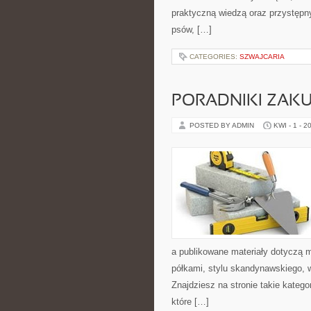
praktyczną wiedzą oraz przystępn
psów, […]
CATEGORIES:
SZWAJCARIA
PORADNIKI ZAK
POSTED BY ADMIN
KWI - 1 - 2
a publikowane materiały dotyczą 
półkami, stylu skandynawskiego, 
Znajdziesz na stronie takie kateg
które […]