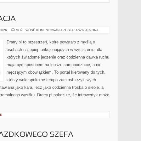
ACJA
CISZA
 2026
MOŻLIWOŚĆ KOMENTOWANIA
ZOSTAŁA WYŁĄCZONA
I
REGENERACJA
Drarry.pl to przestrzeń, które powstało z myślą o
osobach najlepiej funkcjonujących w wyciszeniu, dla
których świadome jedzenie oraz codzienna dawka ruchu
mają być sposobem na lepsze samopoczucie, a nie
męczącym obowiązkiem. To portal kierowany do tych,
którzy wolą spokojne tempo zamiast krzykliwych
stawiana jako kara, lecz jako codzienna troska o siebie, a
emalnego wysiłku. Drarry.pl pokazuje, że introwertyk może
CE
IAZDKOWEGO SZEFA