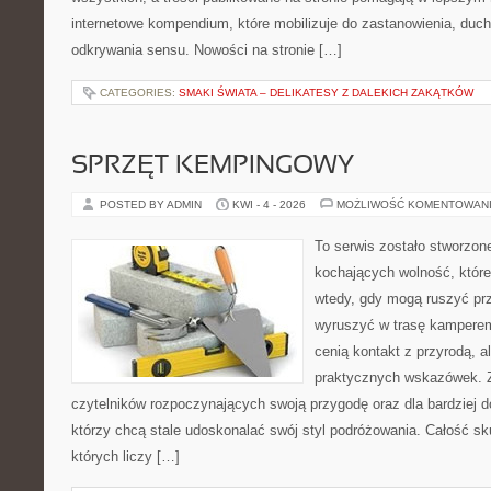
internetowe kompendium, które mobilizuje do zastanowienia, duc
odkrywania sensu. Nowości na stronie […]
CATEGORIES:
SMAKI ŚWIATA – DELIKATESY Z DALEKICH ZAKĄTKÓW
SPRZĘT KEMPINGOWY
POSTED BY ADMIN
KWI - 4 - 2026
MOŻLIWOŚĆ KOMENTOWAN
To serwis zostało stworzon
kochających wolność, które 
wtedy, gdy mogą ruszyć prz
wyruszyć w trasę kamperem.
cenią kontakt z przyrodą, a
praktycznych wskazówek. Zn
czytelników rozpoczynających swoją przygodę oraz dla bardziej 
którzy chcą stale udoskonalać swój styl podróżowania. Całość sk
których liczy […]