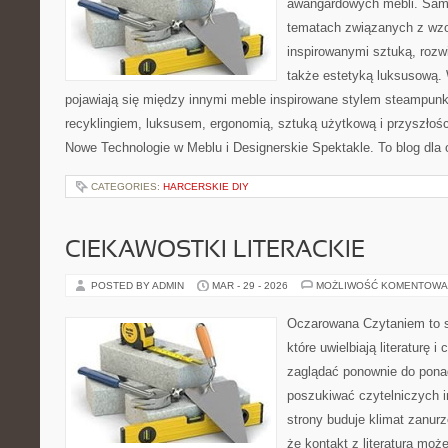
awangardowych mebli. Sama
tematach związanych z wzo
inspirowanymi sztuką, rozw
także estetyką luksusową.
pojawiają się między innymi meble inspirowane stylem steampunk
recyklingiem, luksusem, ergonomią, sztuką użytkową i przyszłoś
Nowe Technologie w Meblu i Designerskie Spektakle. To blog dla 
CATEGORIES:
HARCERSKIE DIY
CIEKAWOSTKI LITERACKIE
POSTED BY ADMIN
MAR - 29 - 2026
MOŻLIWOŚĆ KOMENTOWA
Oczarowana Czytaniem to s
które uwielbiają literaturę 
zaglądać ponownie do pona
poszukiwać czytelniczych i
strony buduje klimat zanurz
że kontakt z literaturą moż