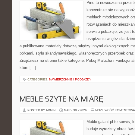
Pino to nowoczesna przestr
koncentruje się na wyposaż
meblach młodzieżowych ora
rozwiązaniach do mieszkan
serwisu pokazuje, że jest 
urządzaniu wnętrz dla dzieci
a publikowane materiały dotyczą między innymi ekologicznych me
półkami, stylu skandynawskiego, własnoręcznych przeróbek oraz
Znajdziesz na stronie takie kategorie: Pokój Malucha i Funkcjona
które […]
CATEGORIES:
NAWIERZCHNIE I PODJAZDY
MEBLE SZYTE NA MIARĘ
POSTED BY ADMIN
MAR - 30 - 2026
MOŻLIWOŚĆ KOMENTOWA
Meble-galant.pl to serwis, 
buduje wyrazisty obraz świa