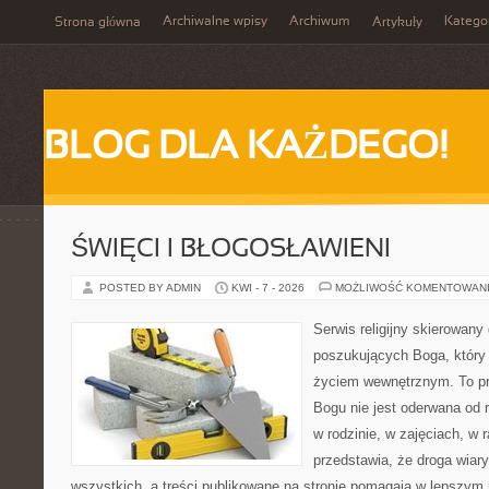
Archiwalne wpisy
Archiwum
Katego
Strona główna
Artykuły
BLOG DLA KAŻDEGO!
ŚWIĘCI I BŁOGOSŁAWIENI
POSTED BY ADMIN
KWI - 7 - 2026
MOŻLIWOŚĆ KOMENTOWAN
Serwis religijny skierowany
poszukujących Boga, który
życiem wewnętrznym. To pr
Bogu nie jest oderwana od 
w rodzinie, w zajęciach, w 
przedstawia, że droga wiar
wszystkich, a treści publikowane na stronie pomagają w lepszym r