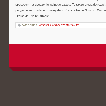
sposobem na spędzenie wolnego czasu. To także droga do rozwija
przyjemność czytania z namysłem. Zobacz także Nowości Wydaw
Literackie. Na tej stronie […]
CATEGORIES:
KOŚCIÓŁ A WSPÓŁCZESNY ŚWIAT