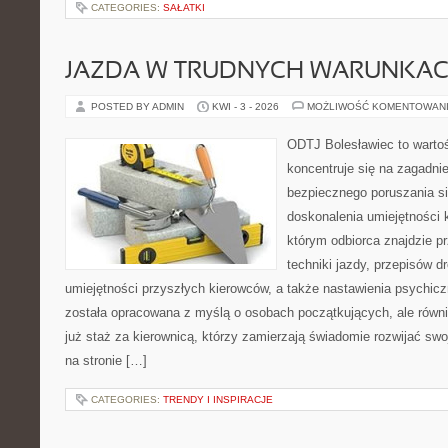
CATEGORIES:
SAŁATKI
JAZDA W TRUDNYCH WARUNKA
POSTED BY ADMIN
KWI - 3 - 2026
MOŻLIWOŚĆ KOMENTOWAN
ODTJ Bolesławiec to wartoś
koncentruje się na zagadni
bezpiecznego poruszania si
doskonalenia umiejętności 
którym odbiorca znajdzie p
techniki jazdy, przepisów 
umiejętności przyszłych kierowców, a także nastawienia psychicz
została opracowana z myślą o osobach początkujących, ale równ
już staż za kierownicą, którzy zamierzają świadomie rozwijać swo
na stronie […]
CATEGORIES:
TRENDY I INSPIRACJE