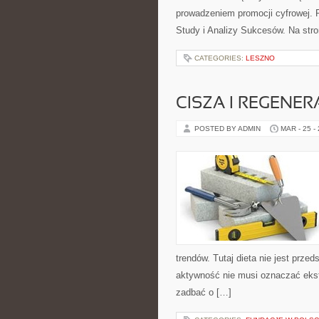
prowadzeniem promocji cyfrowej. 
Study i Analizy Sukcesów. Na str
CATEGORIES:
LESZNO
CISZA I REGENER
POSTED BY ADMIN
MAR - 25 -
trendów. Tutaj dieta nie jest przed
aktywność nie musi oznaczać ekstr
zadbać o […]