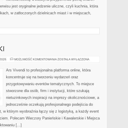
isu jest oryginalne jedzenie uliczne, czyli kuchnia, która
dkach, w zatłoczonych dzielnicach miast i w miejscach,
KI
TRENDY
 2026
MOŻLIWOŚĆ KOMENTOWANIA
ZOSTAŁA WYŁĄCZONA
I
NOWINKI
Ars Vivendi to profesjonalna platforma online, która
koncentruje się na tworzeniu wydarzeń oraz
przygotowywaniu eventów tematycznych. To miejsce
stworzone dla osób, firm i instytucji, które szukają
nietuzinkowych inspiracji na imprezy okolicznościowe, a
jednocześnie oczekują profesjonalnego podejścia do
at, w którym wyobraźnia łączy się z logistyką, a każdy event
iem. Polecam Wieczory Panieńskie i Kawalerskie i Miejsca
ektowaniu […]