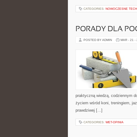
CATEGORIES:
NOWOCZESNE TECH
PORADY DLA PO
POSTED BY ADMIN
MAR - 21 -
praktyczną wiedzą, codziennym do
życiem wśród koni, treningiem, ja
prawdziwej […]
CATEGORIES:
WET-OPINIA