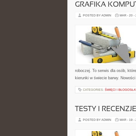
GRAFIKA KOMP
POSTED BY ADMIN
MAR - 20 -
roboczej. To serwis dla osób, któ
kierunki w świecie barwy. Nowości n
CATEGORIES:
ŚWIĘCI I BŁOGOSŁA
TESTY I RECENZJ
POSTED BY ADMIN
MAR - 19 -