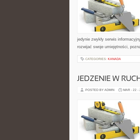
jedynie zwykły serwis informacyjny
rozwijać swoje umiejętności, poz
CATEGORIES:
KANADA
JEDZENIE W RUC
POSTED BY ADMIN
MAR - 22 -