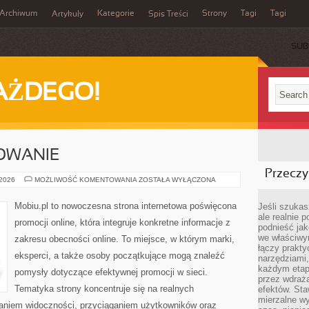
Archiwum
Kategorie
Strony
Tagi
Tagi
Artykuły
Spis Treści
SUB
AŻDEGO!
OWANIE
Przeczyt
SEO
 2026
MOŻLIWOŚĆ KOMENTOWANIA
ZOSTAŁA WYŁĄCZONA
I
POZYCJONOWANIE
Mobiu.pl to nowoczesna strona internetowa poświęcona
Jeśli szukasz
ale realnie
promocji online, która integruje konkretne informacje z
podnieść jak
we właściwy
zakresu obecności online. To miejsce, w którym marki,
łączy prakt
eksperci, a także osoby początkujące mogą znaleźć
narzędziami
każdym etapi
pomysły dotyczące efektywnej promocji w sieci.
przez wdraża
Tematyka strony koncentruje się na realnych
efektów. Sta
mierzalne wy
aniem widoczności, przyciąganiem użytkowników oraz