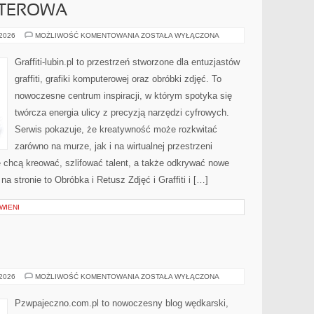
UTEROWA
GRAFIKA
 2026
MOŻLIWOŚĆ KOMENTOWANIA
ZOSTAŁA WYŁĄCZONA
KOMPUTEROWA
Graffiti-lubin.pl to przestrzeń stworzone dla entuzjastów
graffiti, grafiki komputerowej oraz obróbki zdjęć. To
nowoczesne centrum inspiracji, w którym spotyka się
twórcza energia ulicy z precyzją narzędzi cyfrowych.
Serwis pokazuje, że kreatywność może rozkwitać
zarówno na murze, jak i na wirtualnej przestrzeni
re chcą kreować, szlifować talent, a także odkrywać nowe
a stronie to Obróbka i Retusz Zdjęć i Graffiti i […]
WIENI
E
TESTY
 2026
MOŻLIWOŚĆ KOMENTOWANIA
ZOSTAŁA WYŁĄCZONA
I
RECENZJE
Pzwpajeczno.com.pl to nowoczesny blog wędkarski,