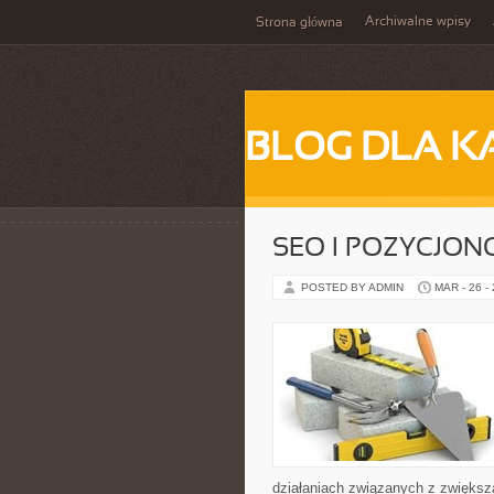
Archiwalne wpisy
Strona główna
BLOG DLA K
SEO I POZYCJON
POSTED BY ADMIN
MAR - 26 -
działaniach związanych z zwiększ