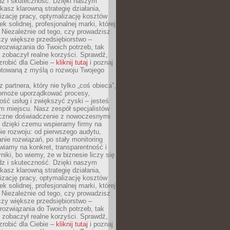
dz i skuteczność. Dzięki naszym
asz klarowną strategię działania,
izację pracy, optymalizację kosztów
k solidnej, profesjonalnej marki, której
ą. Niezależnie od tego, czy prowadzisz
czy większe przedsiębiorstwo –
ozwiązania do Twoich potrzeb, tak
 zobaczył realne korzyści. Sprawdź,
robić dla Ciebie –
kliknij tutaj
i poznaj
otowaną z myślą o rozwoju Twojego
 partnera, który nie tylko „coś obieca”,
 pomoże uporządkować procesy,
ość usług i zwiększyć zyski – jesteś
m miejscu. Nasz zespół specjalistów
yczne doświadczenie z nowoczesnymi
, dzięki czemu wspieramy firmy na
e rozwoju: od pierwszego audytu,
nie rozwiązań, po stały monitoring
wiamy na konkret, transparentność i
niki, bo wiemy, że w biznesie liczy się
dz i skuteczność. Dzięki naszym
asz klarowną strategię działania,
izację pracy, optymalizację kosztów
k solidnej, profesjonalnej marki, której
ą. Niezależnie od tego, czy prowadzisz
czy większe przedsiębiorstwo –
ozwiązania do Twoich potrzeb, tak
 zobaczył realne korzyści. Sprawdź,
robić dla Ciebie –
kliknij tutaj
i poznaj