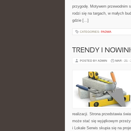
przygodę. Motywem przewodnim serw
rodzi się na targach, w małych bu
gdzie […]
CATEGORIES:
PADWA
TRENDY I NOWIN
POSTED BY ADMIN
MAR - 21 -
realizacji. Strona przedstawia świ
może stać się wyjątkowym przeżyc
i Lokale Serwis skupia się na proj