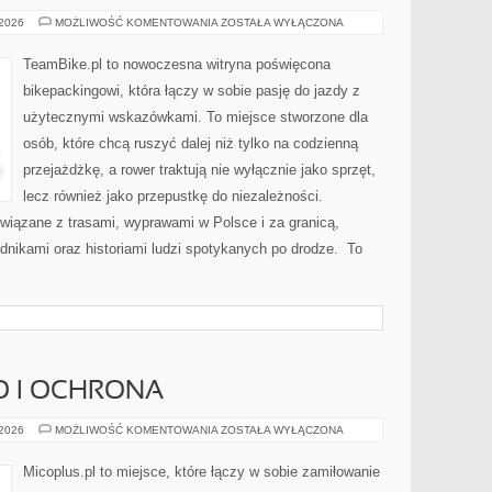
BIKEPACKING
 2026
MOŻLIWOŚĆ KOMENTOWANIA
ZOSTAŁA WYŁĄCZONA
BEZ
GRANIC
TeamBike.pl to nowoczesna witryna poświęcona
bikepackingowi, która łączy w sobie pasję do jazdy z
użytecznymi wskazówkami. To miejsce stworzone dla
osób, które chcą ruszyć dalej niż tylko na codzienną
przejażdżkę, a rower traktują nie wyłącznie jako sprzęt,
lecz również jako przepustkę do niezależności.
wiązane z trasami, wyprawami w Polsce i za granicą,
dnikami oraz historiami ludzi spotykanych po drodze. To
O I OCHRONA
BEZPIECZEŃSTWO
 2026
MOŻLIWOŚĆ KOMENTOWANIA
ZOSTAŁA WYŁĄCZONA
I
OCHRONA
Micoplus.pl to miejsce, które łączy w sobie zamiłowanie