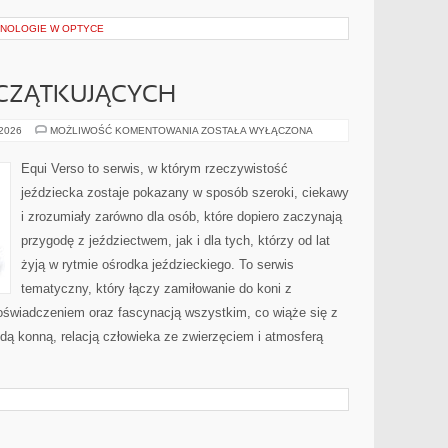
NOLOGIE W OPTYCE
CZĄTKUJĄCYCH
PORADY
 2026
MOŻLIWOŚĆ KOMENTOWANIA
ZOSTAŁA WYŁĄCZONA
DLA
POCZĄTKUJĄCYCH
Equi Verso to serwis, w którym rzeczywistość
jeździecka zostaje pokazany w sposób szeroki, ciekawy
i zrozumiały zarówno dla osób, które dopiero zaczynają
przygodę z jeździectwem, jak i dla tych, którzy od lat
żyją w rytmie ośrodka jeździeckiego. To serwis
tematyczny, który łączy zamiłowanie do koni z
świadczeniem oraz fascynacją wszystkim, co wiąże się z
zdą konną, relacją człowieka ze zwierzęciem i atmosferą