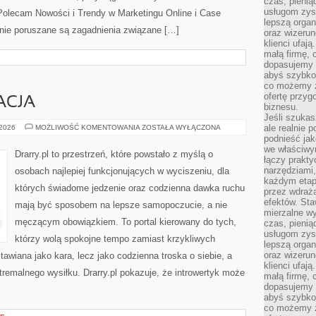
czas, pienią
usługom zysk
Polecam Nowości i Trendy w Marketingu Online i Case
lepszą organ
onie poruszane są zagadnienia związane […]
oraz wizerune
klienci ufaj
małą firmę, 
dopasujemy r
abyś szybko
co możemy z
ofertę przyg
ACJA
biznesu.
Jeśli szukasz
CISZA
ale realnie
 2026
MOŻLIWOŚĆ KOMENTOWANIA
ZOSTAŁA WYŁĄCZONA
I
podnieść jak
REGENERACJA
we właściwy
Drarry.pl to przestrzeń, które powstało z myślą o
łączy prakt
narzędziami
osobach najlepiej funkcjonujących w wyciszeniu, dla
każdym etapi
których świadome jedzenie oraz codzienna dawka ruchu
przez wdraża
efektów. Sta
mają być sposobem na lepsze samopoczucie, a nie
mierzalne wy
męczącym obowiązkiem. To portal kierowany do tych,
czas, pienią
usługom zysk
którzy wolą spokojne tempo zamiast krzykliwych
lepszą organ
oraz wizerune
stawiana jako kara, lecz jako codzienna troska o siebie, a
klienci ufaj
emalnego wysiłku. Drarry.pl pokazuje, że introwertyk może
małą firmę, 
dopasujemy r
abyś szybko
co możemy z