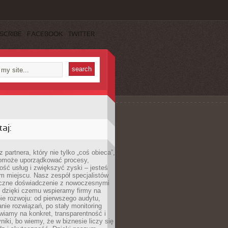
SCRIBE
FACEBOOK
TWITTER
aj:
 partnera, który nie tylko „coś obieca”,
 pomoże uporządkować procesy,
ość usług i zwiększyć zyski – jesteś
m miejscu. Nasz zespół specjalistów
yczne doświadczenie z nowoczesnymi
, dzięki czemu wspieramy firmy na
e rozwoju: od pierwszego audytu,
nie rozwiązań, po stały monitoring
wiamy na konkret, transparentność i
niki, bo wiemy, że w biznesie liczy się