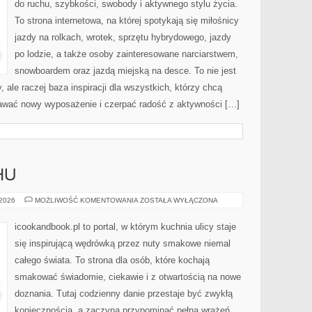
do ruchu, szybkości, swobody i aktywnego stylu życia.
To strona internetowa, na której spotykają się miłośnicy
jazdy na rolkach, wrotek, sprzętu hybrydowego, jazdy
po lodzie, a także osoby zainteresowane narciarstwem,
snowboardem oraz jazdą miejską na desce. To nie jest
, ale raczej baza inspiracji dla wszystkich, którzy chcą
nawać nowy wyposażenie i czerpać radość z aktywności […]
HU
JEDZENIE
 2026
MOŻLIWOŚĆ KOMENTOWANIA
ZOSTAŁA WYŁĄCZONA
W
RUCHU
icookandbook.pl to portal, w którym kuchnia ulicy staje
się inspirującą wędrówką przez nuty smakowe niemal
całego świata. To strona dla osób, które kochają
smakować świadomie, ciekawie i z otwartością na nowe
doznania. Tutaj codzienny danie przestaje być zwykłą
koniecznością, a zaczyna przypominać pełną wrażeń