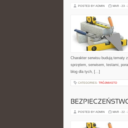
POSTED BY ADMIN
MAR - 23 -
Charakter serwisu budują tematy z
sprzętem, serwisem, testami, pora
blog dla tych, […]
CATEGORIES:
TRÓJMIASTO
BEZPIECZEŃSTW
POSTED BY ADMIN
MAR - 22 -