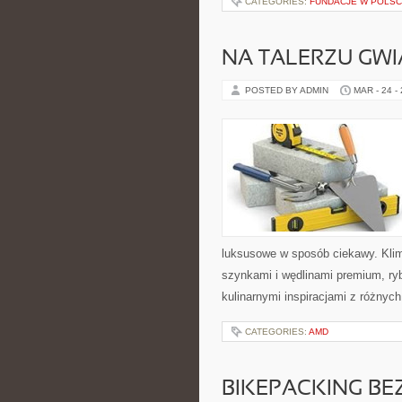
CATEGORIES:
FUNDACJE W POLS
NA TALERZU GW
POSTED BY ADMIN
MAR - 24 -
luksusowe w sposób ciekawy. Klim
szynkami i wędlinami premium, ry
kulinarnymi inspiracjami z różnyc
CATEGORIES:
AMD
BIKEPACKING BE