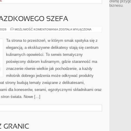
CE
ofertę przyg
biznesu.
IAZDKOWEGO SZEFA
NA
 2026
MOŻLIWOŚĆ KOMENTOWANIA
ZOSTAŁA WYŁĄCZONA
TALERZU
GWIAZDKOWEGO
SZEFA
Ta strona to przestrzeń, w którym smak spotyka się z
elegancją, a ekskluzywne delikatesy stają się centrum
kulinarnych opowieści. To serwis tematyczny
poświęcony dobrom kulinarnym, gdzie staranność ma
znaczenie równie wielkie jak pochodzenie, a każdy
miłośnik dobrego jedzenia może odkrywać produkty
at strony budują tematy związane z delikatesami,
bami dla koneserów, serami, egzotycznymi składnikami oraz
h stron świata. Nowe […]
Z GRANIC