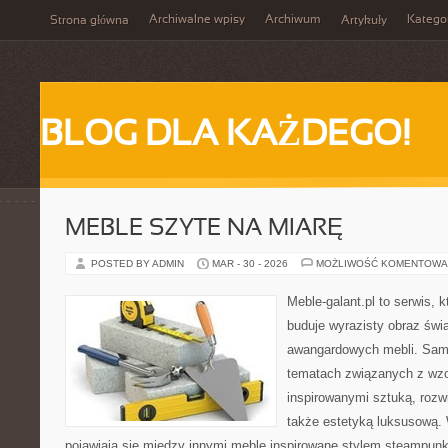
Archiwalne wpisy
Archiwum
Katego
Strona główna
Artykuły
BLOG DLA KAŻDEGO!
MEBLE SZYTE NA MIARĘ
POSTED BY ADMIN
MAR - 30 - 2026
MOŻLIWOŚĆ KOMENTOWA
Meble-galant.pl to serwis, 
buduje wyrazisty obraz świa
awangardowych mebli. Sama
tematach związanych z wzo
inspirowanymi sztuką, rozw
także estetyką luksusową.
pojawiają się między innymi meble inspirowane stylem steampunk