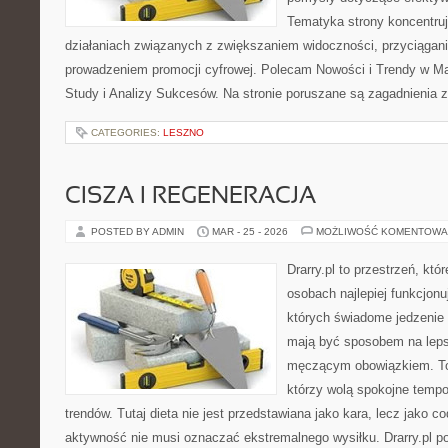
Tematyka strony koncentruj
działaniach związanych z zwiększaniem widoczności, przyciąga
prowadzeniem promocji cyfrowej. Polecam Nowości i Trendy w Ma
Study i Analizy Sukcesów. Na stronie poruszane są zagadnienia 
CATEGORIES:
LESZNO
CISZA I REGENERACJA
POSTED BY ADMIN
MAR - 25 - 2026
MOŻLIWOŚĆ KOMENTOWA
Drarry.pl to przestrzeń, któ
osobach najlepiej funkcjonu
których świadome jedzenie
mają być sposobem na leps
męczącym obowiązkiem. To 
którzy wolą spokojne tempo
trendów. Tutaj dieta nie jest przedstawiana jako kara, lecz jako co
aktywność nie musi oznaczać ekstremalnego wysiłku. Drarry.pl p