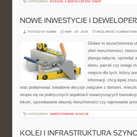
CATEGORIES:
KOŚCIÓŁ A WSPÓŁCZESNY ŚWIAT
NOWE INWESTYCJE I DEWELOPE
POSTED BY ADMIN
MAR - 28 - 2026
MOŻLIWOŚĆ KOMENTOWA
Globex to wszechstronna s
ofert nieruchomości, tworz
planują nabycie, sprzedaż 
domu, parceli czy innego m
miejsce dla tych, którzy p
informacji, chcą lepiej zr
oraz podejmować świadome decyzje związane z domami, mieszkan
skupia się na praktycznych aspektach towarzyszących transakcj
lokum, sprzedawanie własnej nieruchomości czy najmowanie przes
CATEGORIES:
INWESTOWANIE W AKCJE
KOLEJ I INFRASTRUKTURA SZY