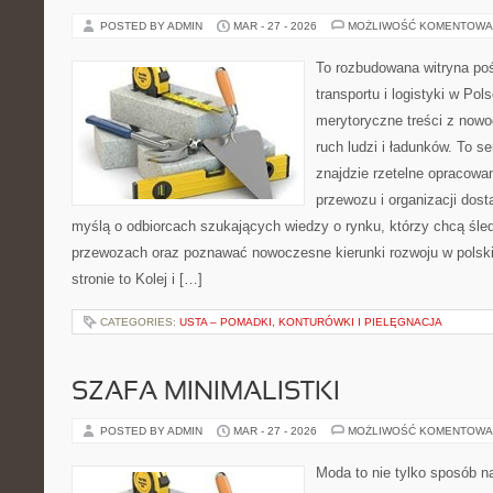
POSTED BY ADMIN
MAR - 27 - 2026
MOŻLIWOŚĆ KOMENTOWA
To rozbudowana witryna po
transportu i logistyki w Pol
merytoryczne treści z now
ruch ludzi i ładunków. To s
znajdzie rzetelne opracowa
przewozu i organizacji dost
myślą o odbiorcach szukających wiedzy o rynku, którzy chcą śled
przewozach oraz poznawać nowoczesne kierunki rozwoju w polski
stronie to Kolej i […]
CATEGORIES:
USTA – POMADKI, KONTURÓWKI I PIELĘGNACJA
SZAFA MINIMALISTKI
POSTED BY ADMIN
MAR - 27 - 2026
MOŻLIWOŚĆ KOMENTOWA
Moda to nie tylko sposób n