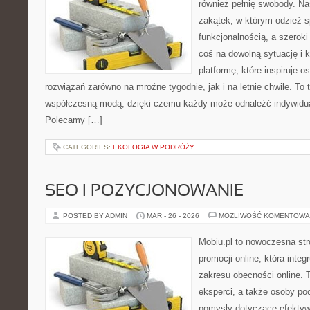
również pełnię swobody. Na
zakątek, w którym odzież s
funkcjonalnością, a szerok
coś na dowolną sytuację i
platformę, które inspiruje 
rozwiązań zarówno na mroźne tygodnie, jak i na letnie chwile. To t
współczesną modą, dzięki czemu każdy może odnaleźć indywidual
Polecamy […]
CATEGORIES:
EKOLOGIA W PODRÓŻY
SEO I POZYCJONOWANIE
POSTED BY ADMIN
MAR - 26 - 2026
MOŻLIWOŚĆ KOMENTOWA
Mobiu.pl to nowoczesna str
promocji online, która integ
zakresu obecności online. 
eksperci, a także osoby p
pomysły dotyczące efektywn