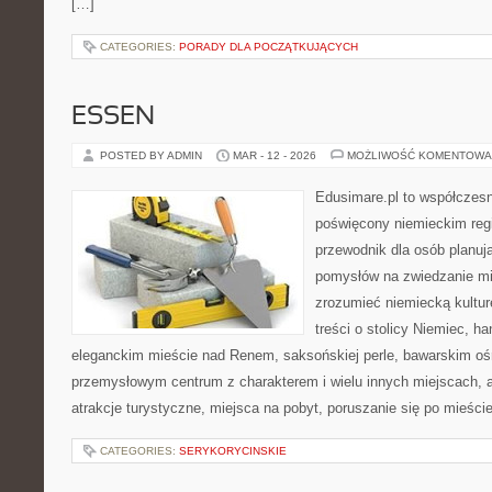
[…]
CATEGORIES:
PORADY DLA POCZĄTKUJĄCYCH
ESSEN
POSTED BY ADMIN
MAR - 12 - 2026
MOŻLIWOŚĆ KOMENTOWA
Edusimare.pl to współczesn
poświęcony niemieckim regi
przewodnik dla osób planu
pomysłów na zwiedzanie mia
zrozumieć niemiecką kulturę
treści o stolicy Niemiec, h
eleganckim mieście nad Renem, saksońskiej perle, bawarskim oś
przemysłowym centrum z charakterem i wielu innych miejscach, 
atrakcje turystyczne, miejsca na pobyt, poruszanie się po mieści
CATEGORIES:
SERYKORYCINSKIE