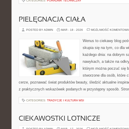
CATEGORIES:
PORADNIK TECHNICZNY
PIELĘGNACJA CIAŁA
POSTED BY ADMIN
MAR - 18 - 2026
MOŻLIWOŚĆ KOMENTOWA
Wenus to ciekawy blog pośw
skupia się na tym, co dla w
każdego dnia: na dobrym s
nawykach, a także na odkr
którym można poczuć się ba
stworzone dla osób, które 
cerze, poznawać świat produktów beauty, śledzić aktualne inspira
z praktycznych wskazówek podanych w przystępny sposób. Stron
CATEGORIES:
TRADYCJE I KULTURA WSI
CIEKAWOSTKI LOTNICZE
POSTED BY ADMIN
MAR - 17 - 2026
MOŻLIWOŚĆ KOMENTOWA