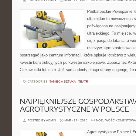
Podkarpackie Powiązanie K
ultralekkie to nowoczesna st
poświęcona na pasjonującym
ultralekkiego. To miejsce, 
się z pasją do latania, a wi
rzeczywistym zastosowani
postrzegać jako centrum informacji, które opisuje lotnictwo z wie
kwestii konstrukcyjnych po kwestie szkoleniowe. Zobacz też Aktua
Ciekawostki lotnicze. Już sama identyfikacja strony sugeruje, ż
CATEGORIES:
TANIEC A SZTUKA I TEATR
NAJPIĘKNIEJSZE GOSPODARSTW
AGROTURYSTYCZNE W POLSCE
POSTED BY ADMIN
MAR - 17 - 2026
MOŻLIWOŚĆ KOMENTOWA
Agroturystyka w Polsce i Eu