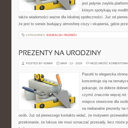
jest jedynie zwykła platforma
którym spotykają się modlitw
także wiadomości ważne dla lokalnej społeczności. Już od pierw
że jest to serwis budujący atmosferę ciszy i skupienia, gdzie pr
CATEGORIES:
EDUKACJA I ROZWÓJ
PREZENTY NA URODZINY
POSTED BY ADMIN
MAR - 13 - 2026
MOŻLIWOŚĆ KOMENTOWA
Pasotti to elegancka strona
koncentruje się na tematy
pokazuje, że dobrze dobra
czymś znacznie więcej niż 
miejsce stworzone dla osó
na niebanalne prezenty na r
osób. Już od pierwszego kontaktu widać, że motywem przewodnim 
przekonanie, że luksus nie musi oznaczać przesady, lecz może pr