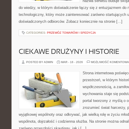
nazwa serwisu buduje skoj
do wiedzy, w którym doświadczenie łączy się z entuzjazmem do 
technologiczny, który może zainteresować zarówno startujących uż
doświadczonych odbiorców. Zobacz koniecznie na stronie […]
CATEGORIES:
PRZEWÓZ TOWARÓW I SPEDYCJA
CIEKAWE DRUŻYNY I HISTORIE
POSTED BY ADMIN
MAR - 16 - 2026
MOŻLIWOŚĆ KOMENTOWA
Strona internetowa poświęc
przestrzeń, w którym histor
współczesnością, a zamiłow
wychowania staje się podst
portal tworzony z myślą o o
zrozumieć świat harcerzy, p
wyjątkowej wspólnoty oraz odkrywać, jak wielką rolę w życiu mło
wspólnota, dojrzałość i codzienna służba. Na stronie można odna
zarówno przeszłości skautingu, jak i […]