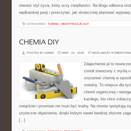
również styl życia, który uczy cierpliwości. Na blogu odbiorca m
wędkarskiej pasji i przeczytać, jak skuteczniej planować wypraw
CATEGORIES:
TUNING I MODYFIKACJE AUT
CHEMIA DIY
POSTED BY ADMIN
MAR - 19 - 2026
MOŻLIWOŚĆ KOMENTOWA
Zdajechemie.pl to nowoczes
został stworzony z myślą 
zrozumieć chemię w sposób
rzetelny. To miejsce dla ty
chemii organicznej i nieorga
każdego, kto chce zobaczyć
związków i przemian nie musi być trudny. Na stronie spotykają si
użyteczne objaśnienia, dzięki którym nawet bardziej złożone zagad
[…]