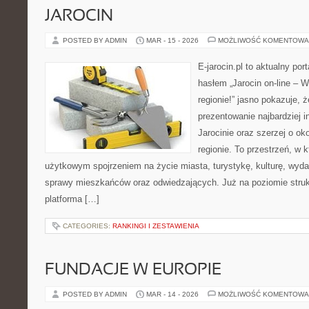
JAROCIN
POSTED BY ADMIN
MAR - 15 - 2026
MOŻLIWOŚĆ KOMENTOWA
E-jarocin.pl to aktualny por
hasłem „Jarocin on-line – W
regionie!” jasno pokazuje, ż
prezentowanie najbardziej i
Jarocinie oraz szerzej o ok
regionie. To przestrzeń, w 
użytkowym spojrzeniem na życie miasta, turystykę, kulturę, wydar
sprawy mieszkańców oraz odwiedzających. Już na poziomie strukt
platforma […]
CATEGORIES:
RANKINGI I ZESTAWIENIA
FUNDACJE W EUROPIE
POSTED BY ADMIN
MAR - 14 - 2026
MOŻLIWOŚĆ KOMENTOWA