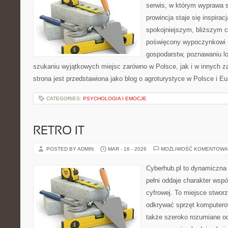
serwis, w którym wyprawa s
prowincja staje się inspira
spokojniejszym, bliższym c
poświęcony wypoczynkowi n
gospodarstw, poznawaniu lo
szukaniu wyjątkowych miejsc zarówno w Polsce, jak i w innych 
strona jest przedstawiona jako blog o agroturystyce w Polsce i Eur
CATEGORIES:
PSYCHOLOGIA I EMOCJE
RETRO IT
POSTED BY ADMIN
MAR - 16 - 2026
MOŻLIWOŚĆ KOMENTOWA
Cyberhub.pl to dynamiczna 
pełni oddaje charakter wspó
cyfrowej. To miejsce stworz
odkrywać sprzęt komputerowy
także szeroko rozumiane o