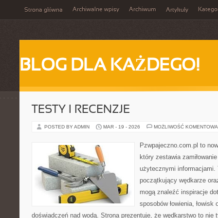
Archiwalne wpisy
Archiwum
Katego
Strona główna
Artykuły
BLOG DLA KAŻDEGO!
TESTY I RECENZJE
POSTED BY ADMIN
MAR - 19 - 2026
MOŻLIWOŚĆ KOMENTOWA
Pzwpajeczno.com.pl to now
który zestawia zamiłowanie
użytecznymi informacjami. 
początkujący wędkarze oraz
mogą znaleźć inspiracje d
sposobów łowienia, łowisk 
doświadczeń nad wodą. Strona prezentuje, że wędkarstwo to nie 