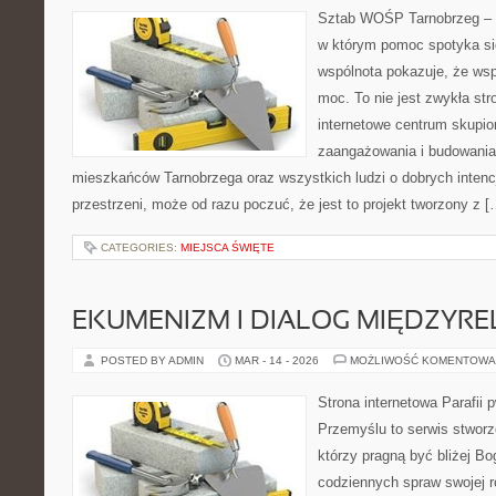
Sztab WOŚP Tarnobrzeg – G
w którym pomoc spotyka się
wspólnota pokazuje, że ws
moc. To nie jest zwykła str
internetowe centrum skupio
zaangażowania i budowania 
mieszkańców Tarnobrzega oraz wszystkich ludzi o dobrych intencja
przestrzeni, może od razu poczuć, że jest to projekt tworzony z [
CATEGORIES:
MIEJSCA ŚWIĘTE
EKUMENIZM I DIALOG MIĘDZYREL
POSTED BY ADMIN
MAR - 14 - 2026
MOŻLIWOŚĆ KOMENTOWA
Strona internetowa Parafii 
Przemyślu to serwis stworz
którzy pragną być bliżej Bog
codziennych spraw swojej r